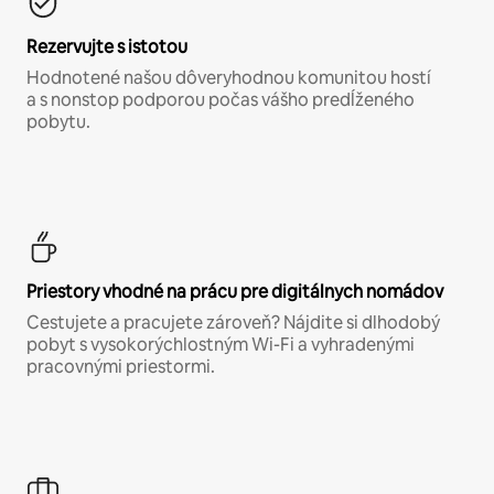
Rezervujte s istotou
Hodnotené našou dôveryhodnou komunitou hostí
a s nonstop podporou počas vášho predĺženého
pobytu.
Priestory vhodné na prácu pre digitálnych nomádov
Cestujete a pracujete zároveň? Nájdite si dlhodobý
pobyt s vysokorýchlostným Wi-Fi a vyhradenými
pracovnými priestormi.