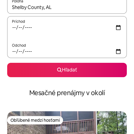
Poloha
Keď budú výsledky k dispozícii, môžete si ich prechádzať pom
Príchod
Odchod
Hľadať
Mesačné prenájmy v okolí
Obľúbené medzi hosťami
Obľúbené medzi hosťami