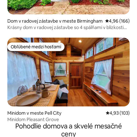
Dom v radovej zástavbe v meste Birmingham
Priemerné ohod
4,96 (166)
Krásny dom v radovej zástavbe so 4 spálňami v blízkosti
RTJ/Hoover Met
Obľúbené medzi hosťami
Obľúbené medzi hosťami
Minidom v meste Pell City
Priemerné ohod
4,93 (103)
Minidom Pleasant Grove
Pohodlie domova a skvelé mesačné
ceny