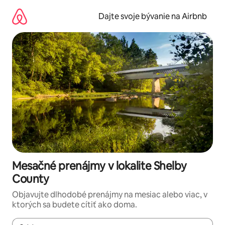
Preskočiť
na
Dajte svoje bývanie na Airbnb
obsah.
Mesačné prenájmy v lokalite Shelby
County
Objavujte dlhodobé prenájmy na mesiac alebo viac, v
ktorých sa budete cítiť ako doma.