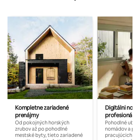
Kompletne zariadené
Digitálni nomá
prenájmy
profesionáli 
Od pokojných horských
Pohodlné ubyto
zrubov až po pohodlné
nomádov a pro
mestské byty, tieto zariadené
pracujúcich na 