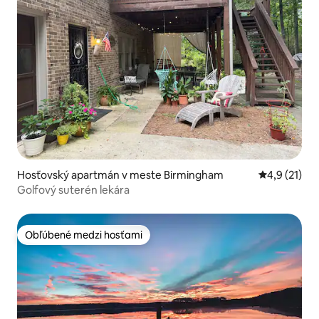
Hosťovský apartmán v meste Birmingham
Priemerné o
4,9 (21)
Golfový suterén lekára
Obľúbené medzi hosťami
Obľúbené medzi hosťami