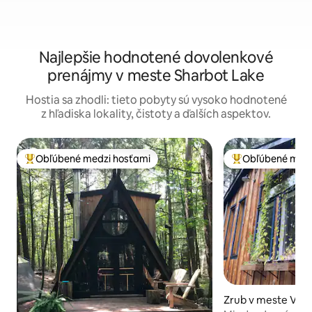
Najlepšie hodnotené dovolenkové
prenájmy v meste Sharbot Lake
Hostia sa zhodli: tieto pobyty sú vysoko hodnotené
z hľadiska lokality, čistoty a ďalších aspektov.
Obľúbené medzi hosťami
Obľúbené medz
Najobľúbenejšie medzi hosťami
Najobľúbenejšie 
Zrub v meste Ver