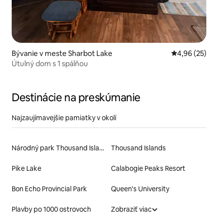
Bývanie v meste Sharbot Lake
Priemerné oho
4,96 (25)
Útulný dom s 1 spálňou
Destinácie na preskúmanie
Najzaujímavejšie pamiatky v okolí
Národný park Thousand Islands
Thousand Islands
Pike Lake
Calabogie Peaks Resort
Bon Echo Provincial Park
Queen's University
Plavby po 1000 ostrovoch
Zobraziť viac