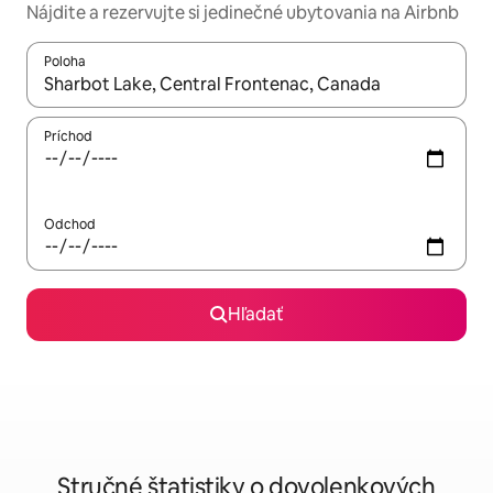
Nájdite a rezervujte si jedinečné ubytovania na Airbnb
Poloha
Keď budú výsledky k dispozícii, môžete si ich prechádzať pom
Príchod
Odchod
Hľadať
Stručné štatistiky o dovolenkových