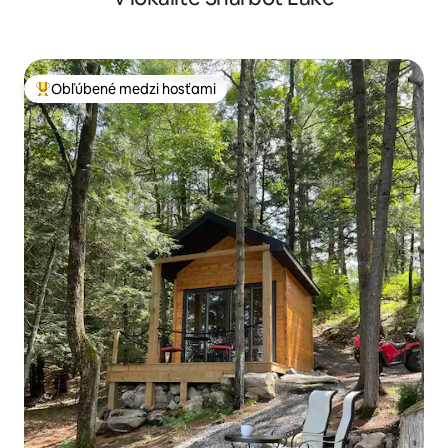
Obľúbené medzi hosťami
Najobľúbenejšie medzi hosťami