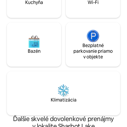
ďalšie osoby, napríklad pre deti.
Kuchyňa
Wi-Fi
Bezplatné
Bazén
parkovanie priamo
v objekte
Klimatizácia
Ďalšie skvelé dovolenkové prenájmy
v lokalite Sharbot Lake