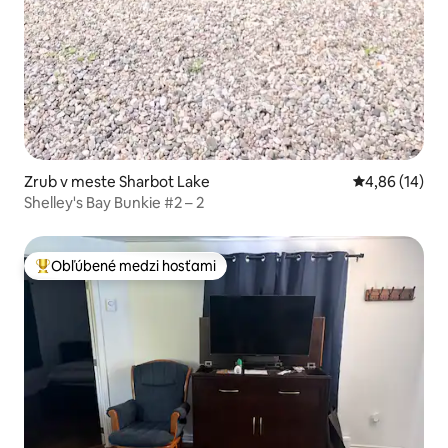
Zrub v meste Sharbot Lake
Priemerné oho
4,86 (14)
Shelley's Bay Bunkie #2 – 2
Obľúbené medzi hosťami
Najobľúbenejšie medzi hosťami