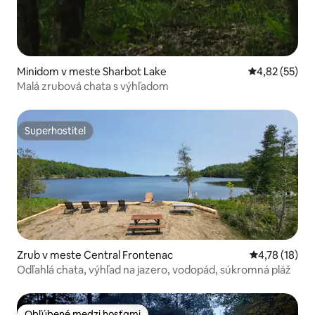
Minidom v meste Sharbot Lake
Priemerné oho
4,82 (55)
Malá zrubová chata s výhľadom
Superhostiteľ
Superhostiteľ
Zrub v meste Central Frontenac
Priemerné oh
4,78 (18)
Odľahlá chata, výhľad na jazero, vodopád, súkromná pláž
Obľúbené medzi hosťami