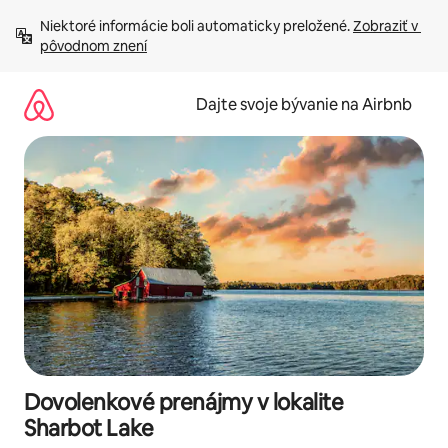
Preskočiť
Niektoré informácie boli automaticky preložené. 
Zobraziť v 
na
pôvodnom znení
obsah.
Dajte svoje bývanie na Airbnb
Dovolenkové prenájmy v lokalite
Sharbot Lake