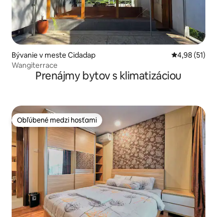
Bývanie v meste Cidadap
Priemerné oho
4,98 (51)
Wangiterrace
Prenájmy bytov s klimatizáciou
Obľúbené medzi hosťami
Obľúbené medzi hosťami