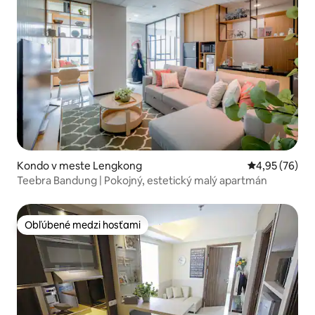
Kondo v meste Lengkong
Priemerné oho
4,95 (76)
Teebra Bandung | Pokojný, estetický malý apartmán
Obľúbené medzi hosťami
Obľúbené medzi hosťami