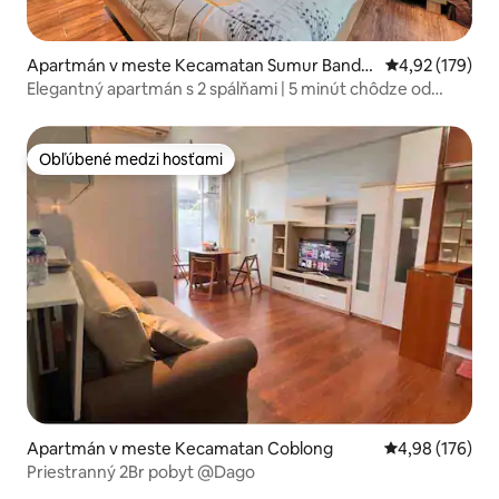
Apartmán v meste Kecamatan Sumur Bandu
Priemerné ohod
4,92 (179)
ng
Elegantný apartmán s 2 spálňami | 5 minút chôdze od
Bragy
Obľúbené medzi hosťami
Obľúbené medzi hosťami
Apartmán v meste Kecamatan Coblong
Priemerné ohod
4,98 (176)
Priestranný 2Br pobyt @Dago