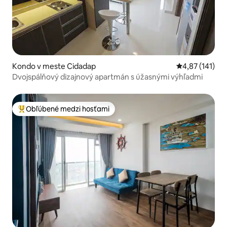
Kondo v meste Cidadap
Priemerné oho
4,87 (141)
Dvojspálňový dizajnový apartmán s úžasnými výhľadmi
Obľúbené medzi hosťami
Najobľúbenejšie medzi hosťami