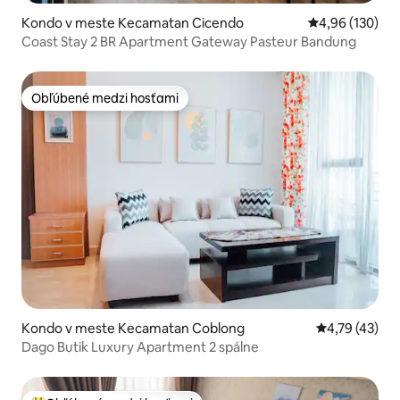
Kondo v meste Kecamatan Cicendo
Priemerné ohod
4,96 (130)
Coast Stay 2 BR Apartment Gateway Pasteur Bandung
Obľúbené medzi hosťami
Obľúbené medzi hosťami
Kondo v meste Kecamatan Coblong
Priemerné oho
4,79 (43)
Dago Butik Luxury Apartment 2 spálne