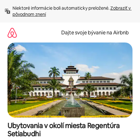
Preskočiť
Niektoré informácie boli automaticky preložené. 
Zobraziť v 
na
pôvodnom znení
obsah.
Dajte svoje bývanie na Airbnb
Ubytovania v okolí miesta Regentúra
Setiabudhi