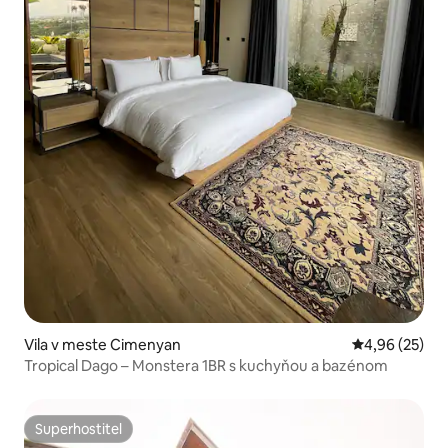
Vila v meste Cimenyan
Priemerné oho
4,96 (25)
Tropical Dago – Monstera 1BR s kuchyňou a bazénom
Superhostiteľ
Superhostiteľ