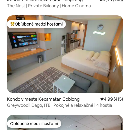
The Nest | Private Balcony | Home Cinema
Obľúbené medzi hosťami
Najobľúbenejšie medzi hosťami
Kondo v meste Kecamatan Coblong
Priemerné ohod
4,99 (415)
Greywood | Dago, ITB | Pokojné a relaxačné | 4 hostia
Obľúbené medzi hosťami
Obľúbené medzi hosťami