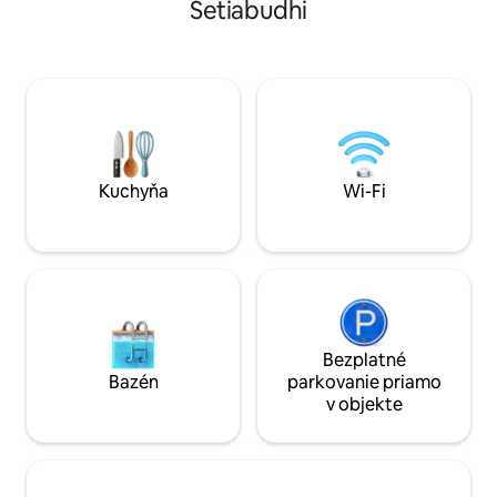
Setiabudhi
si vyžaduje komunikáciu
minút Plávajúci tr
prostredníctvom správy Airbnb s
Režim Rumah: 5,5
hostiteľom. Žiadna náhla rezervácia,
putih: 5 km, 20 mi
hostiteľ potrebuje na prípravu minimálne
km, 20 minút Lemb
3 hodiny. Wi-Fi a inteligentná televízia sú
Dusun Bambu: 11 km, 
k dispozícii. Parkovisko je k dispozícii pre
párty, hlučné stret
maximálne 2 autá K dispozícii je uvítacie
v tomto objekte.
občerstvenie (chlieb, mlieko, instantné
rezance atď.)
Kuchyňa
Wi-Fi
Bezplatné
Bazén
parkovanie priamo
v objekte