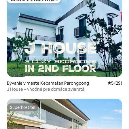
Obľúbené medzi hosťami
Bývanie v meste Kecamatan Parongpong
Priemerné 
5 (29)
J House – vhodné pre domáce zvieratá
Superhostiteľ
Superhostiteľ