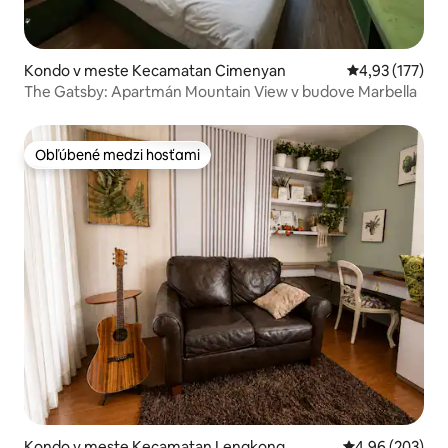
Kondo v meste Kecamatan Cimenyan
Priemerné ohod
4,93 (177)
The Gatsby: Apartmán Mountain View v budove Marbella
Obľúbené medzi hosťami
Obľúbené medzi hosťami
Kondo v meste Kecamatan Lengkong
Priemerné ohod
4,96 (203)