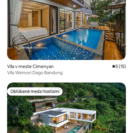
Vila v meste Cimenyan
Priemerné
5 (15)
Vila Wemori Dago Bandung
Obľúbené medzi hosťami
Obľúbené medzi hosťami