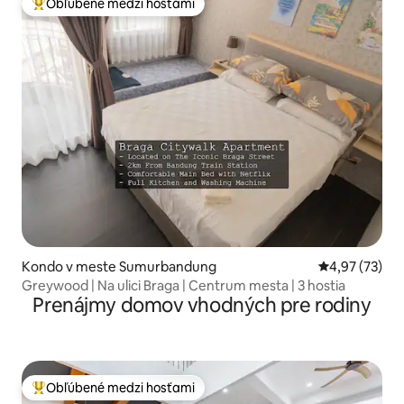
Obľúbené medzi hosťami
Najobľúbenejšie medzi hosťami
Kondo v meste Sumurbandung
Priemerné oho
4,97 (73)
Greywood | Na ulici Braga | Centrum mesta | 3 hostia
Prenájmy domov vhodných pre rodiny
Obľúbené medzi hosťami
Najobľúbenejšie medzi hosťami