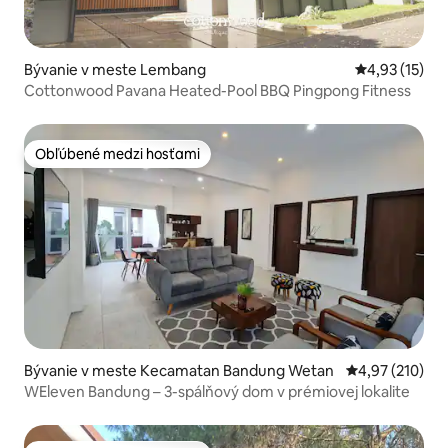
Bývanie v meste Lembang
Priemerné oh
4,93 (15)
Cottonwood Pavana Heated-Pool BBQ Pingpong Fitness
Obľúbené medzi hosťami
Obľúbené medzi hosťami
Bývanie v meste Kecamatan Bandung Wetan
Priemerné ohod
4,97 (210)
WEleven Bandung – 3-spálňový dom v prémiovej lokalite