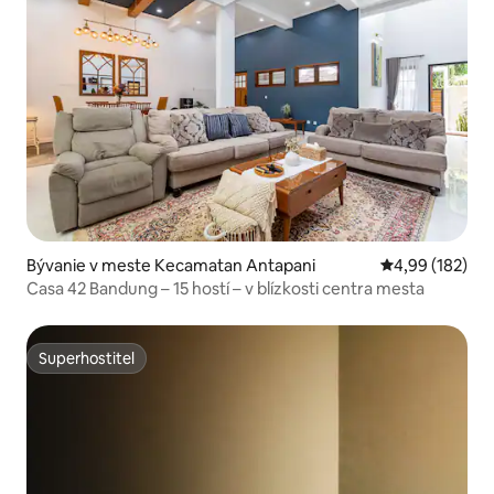
Bývanie v meste Kecamatan Antapani
Priemerné ohod
4,99 (182)
Casa 42 Bandung – 15 hostí – v blízkosti centra mesta
Superhostiteľ
Superhostiteľ