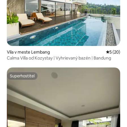
Vila v meste Lembang
Priemerné 
5 (20)
Calma Villa od Kozystay | Vyhrievaný bazén | Bandung
Superhostiteľ
Superhostiteľ