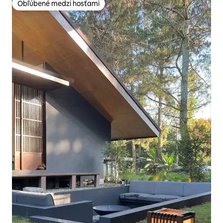
Obľúbené medzi hosťami
Obľúbené medzi hosťami