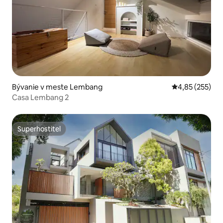
Bývanie v meste Lembang
Priemerné ohod
4,85 (255)
Casa Lembang 2
Superhostiteľ
Superhostiteľ