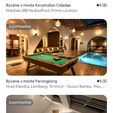
Bývanie v meste Kecamatan Cidadap
Priemerné
5 (8)
Mahitala 3BR HeatedPool, Prime Location
Superhostiteľ
Superhostiteľ
Bývanie v meste Parongpong
Priemerné
5 (5)
Hrad Alandra, Lembang. 15 minút – Dusun Bambu. Max.
16 osôb
Superhostiteľ
Superhostiteľ