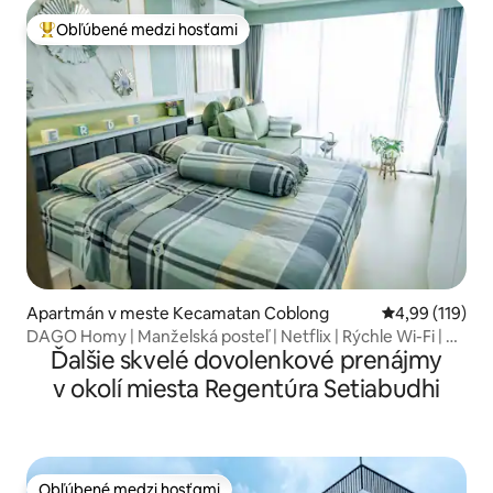
Obľúbené medzi hosťami
Najobľúbenejšie medzi hosťami
Apartmán v meste Kecamatan Coblong
Priemerné ohod
4,99 (119)
DAGO Homy | Manželská posteľ | Netflix | Rýchle Wi-Fi | 4
Ďalšie skvelé dovolenkové prenájmy
osoby
v okolí miesta Regentúra Setiabudhi
Obľúbené medzi hosťami