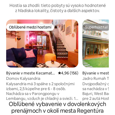
Hostia sa zhodli: tieto pobyty sú vysoko hodnotené
z hľadiska lokality, čistoty a ďalších aspektov.
Obľúbené medzi hosťami
Superhostiteľ
Obľúbené medzi hosťami
Superhostiteľ
Bývanie v meste Kecamata
Priemerné ohodnotenie 4,96 z 5
4,96 (156)
Bývanie v meste 
n Parongpong
Domov Kalysandria
Jadro Rumah Taman
Kalysandria má 3 spálne s 2 spoločnými
Dvojpodlažný dom,
izbami, 2,5 kúpeľne pre 6 - 8 osôb.
sa nachádza v Set
Nachádza sa v Parongpongu v
Bajuri, West Bandung. Parkovacie
Lembangu, vzduch je chladný a svieži. 15
pre 2 autá Hosť bude mať prístup len na
Obľúbené vybavenie v dovolenkových
minút do zoologickej záhrady Lembang
prízemie, pretože 
Park, reštaurácie Kampung Daun, Dusun
dovolenkový dom. Nachádza sa 
prenájmoch v okolí mesta Regentúra
Bambu. Poznámka: Sameday rezervácia
blízkosti Veľkej Ázie v Afrike: 6,6 km, 20