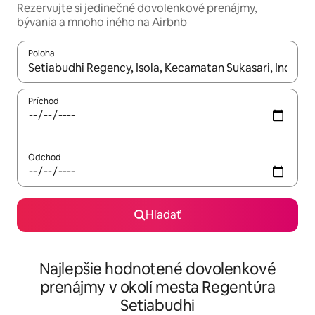
Rezervujte si jedinečné dovolenkové prenájmy,
bývania a mnoho iného na Airbnb
Poloha
Keď budú výsledky k dispozícii, môžete si ich prechádzať pom
Príchod
Odchod
Hľadať
Najlepšie hodnotené dovolenkové
prenájmy v okolí mesta Regentúra
Setiabudhi