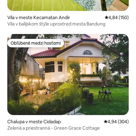
Vila v meste Kecamatan Andir
Priemerné ohod
4,84 (150)
Vila v balijskom štýle uprostred mesta Bandung
Obľúbené medzi hosťami
Obľúbené medzi hosťami
Chalupa v meste Cidadap
Priemerné ohod
4,94 (304)
Zelená a priestranná - Green Grace Cottage