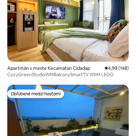
Apartmán v meste Kecamatan Cidadap
Priemerné ohod
4,99 (148)
CozyGreenStudioWMBalconySmartTV WIIM LEGO
Obľúbené medzi hosťami
Obľúbené medzi hosťami