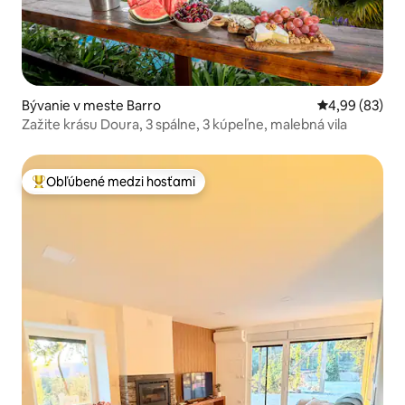
Bývanie v meste Barro
Priemerné oho
4,99 (83)
Zažite krásu Doura, 3 spálne, 3 kúpeľne, malebná vila
Obľúbené medzi hosťami
Najobľúbenejšie medzi hosťami