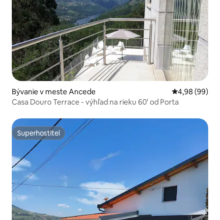
Bývanie v meste Ancede
Priemerné oho
4,98 (99)
Casa Douro Terrace - výhľad na rieku 60' od Porta
Superhostiteľ
Superhostiteľ