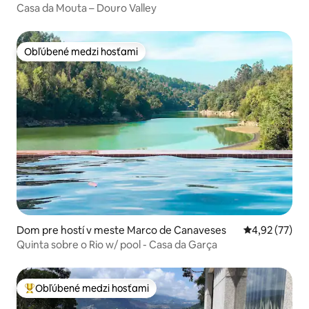
Casa da Mouta – Douro Valley
Obľúbené medzi hosťami
Obľúbené medzi hosťami
Dom pre hostí v meste Marco de Canaveses
Priemerné oho
4,92 (77)
Quinta sobre o Rio w/ pool - Casa da Garça
Obľúbené medzi hosťami
Najobľúbenejšie medzi hosťami