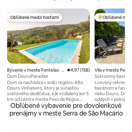
Obľúbené medzi hosťami
Obľúbené medz
Obľúbené medzi hosťami
Najobľúbenejšie 
Bývanie v meste Fontelas- P
Priemerné ohodnotenie 4,97 z 5
4,97 (158)
Vila v meste Penh
eso da Régua
Dom DouroParadise
Súkromný bazén s
Luxus a dizajn
Dom sa nachádza v srdci regiónu Alto
Luxusný rekreačn
Douro Vinhateiro, ktorý je súčasťou
bazénom a fantas
svetového dedičstva, a je vzdialený len 5
rieku Douro. Dokonalé útočisko na
km od centra mesta Peso da Régua.
oddych v pokoji a
Obľúbené vybavenie pre dovolenkové
Pozostáva z 3 apartmánov (z ktorých 2
severného Portuga
majú prístup do obývacej izby zvonku), 2
rodiny a skupiny pr
prenájmy v meste Serra de São Macário
spální, kuchyne a obývacej izby,
Douro, letisko: 1 ho
rozsiahleho balkóna s výhľadom na rieku
Panoramatický výh
Douro, kde si môžete dať dobré víno a
pohodlie: Klimatizácia 🌳 Vo