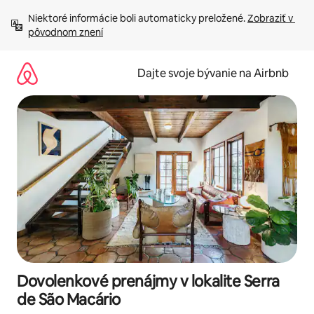
Preskočiť
Niektoré informácie boli automaticky preložené. 
Zobraziť v 
na
pôvodnom znení
obsah.
Dajte svoje bývanie na Airbnb
Dovolenkové prenájmy v lokalite Serra
de São Macário