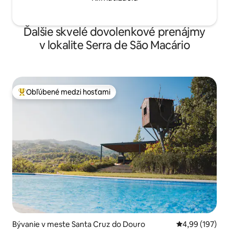
Ďalšie skvelé dovolenkové prenájmy
v lokalite Serra de São Macário
Obľúbené medzi hosťami
Najobľúbenejšie medzi hosťami
Bývanie v meste Santa Cruz do Douro
Priemerné ohod
4,99 (197)