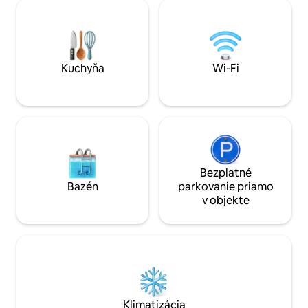
oddýchnuť si na konci dňa. Ak si chcete
priestor: vonkajší 
užiť a socializovať sa s priateľmi/rodinou,
Dobrodružstvo: Ch
môžete si vychutnať bazén s
kanoistika 🧺 Vyb
nádherným výhľadom na veľmi
Office: Rýchle Wi-
oceňovanú rieku Douro.
Kuchyňa
Wi-Fi
Bezplatné
Bazén
parkovanie priamo
v objekte
Klimatizácia