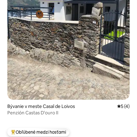
Bývanie v meste Casal de Loivos
Priemerné
5 (4)
Penzión Castas D'ouro II
Obľúbené medzi hosťami
Najobľúbenejšie medzi hosťami