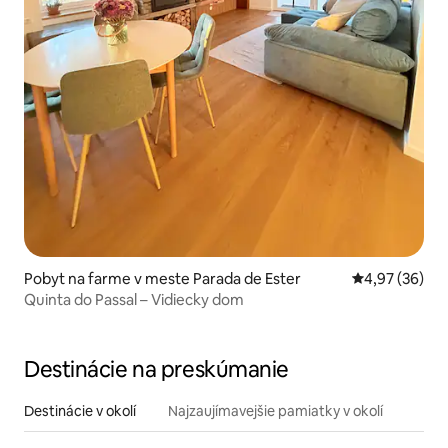
Pobyt na farme v meste Parada de Ester
Priemerné oho
4,97 (36)
Quinta do Passal – Vidiecky dom
Destinácie na preskúmanie
Destinácie v okolí
Najzaujímavejšie pamiatky v okolí