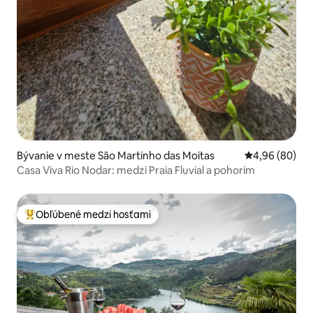
Bývanie v meste São Martinho das Moitas
Priemerné oho
4,96 (80)
Casa Viva Rio Nodar: medzi Praia Fluvial a pohorím
Obľúbené medzi hosťami
Najobľúbenejšie medzi hosťami