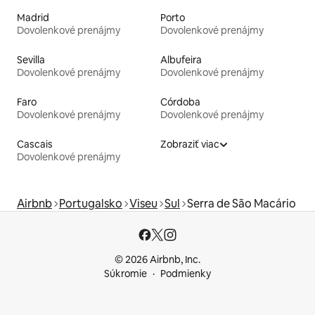
Madrid
Porto
Dovolenkové prenájmy
Dovolenkové prenájmy
Sevilla
Albufeira
Dovolenkové prenájmy
Dovolenkové prenájmy
Faro
Córdoba
Dovolenkové prenájmy
Dovolenkové prenájmy
Cascais
Zobraziť viac
Dovolenkové prenájmy
Airbnb
Portugalsko
Viseu
Sul
Serra de São Macário
© 2026 Airbnb, Inc.
Súkromie
Podmienky