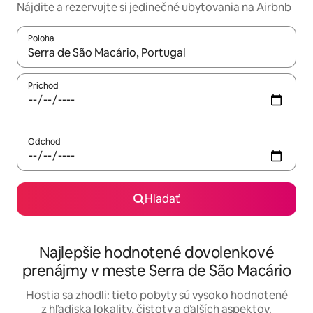
Nájdite a rezervujte si jedinečné ubytovania na Airbnb
Poloha
Keď budú výsledky k dispozícii, môžete si ich prechádzať pom
Príchod
Odchod
Hľadať
Najlepšie hodnotené dovolenkové
prenájmy v meste Serra de São Macário
Hostia sa zhodli: tieto pobyty sú vysoko hodnotené
z hľadiska lokality, čistoty a ďalších aspektov.