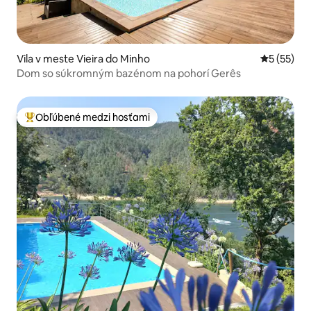
Vila v meste Vieira do Minho
Priemerné 
5 (55)
Dom so súkromným bazénom na pohorí Gerês
Obľúbené medzi hosťami
Najobľúbenejšie medzi hosťami