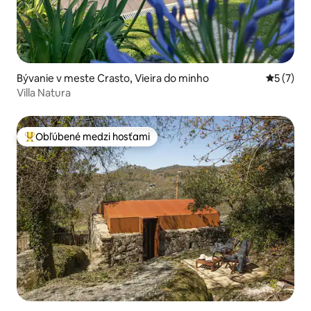
Bývanie v meste Crasto, Vieira do minho
Priemerné
5 (7)
Villa Natura
Obľúbené medzi hosťami
Najobľúbenejšie medzi hosťami