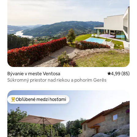
Bývanie v meste Ventosa
Priemerné oho
4,99 (85)
Súkromný priestor nad riekou a pohorím Gerês
Obľúbené medzi hosťami
Najobľúbenejšie medzi hosťami