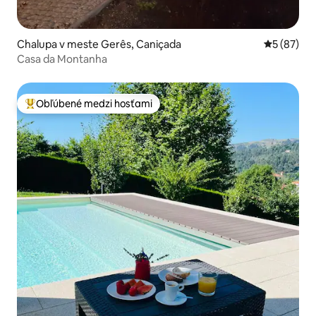
Chalupa v meste Gerês, Caniçada
Priemerné 
5 (87)
Casa da Montanha
Obľúbené medzi hosťami
Najobľúbenejšie medzi hosťami