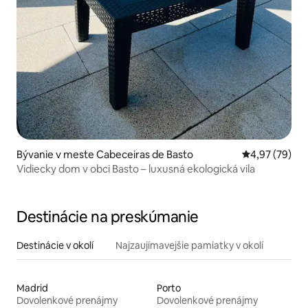
Bývanie v meste Cabeceiras de Basto
Priemerné oho
4,97 (79)
Vidiecky dom v obci Basto – luxusná ekologická vila
Destinácie na preskúmanie
Destinácie v okolí
Najzaujímavejšie pamiatky v okolí
Madrid
Porto
Dovolenkové prenájmy
Dovolenkové prenájmy