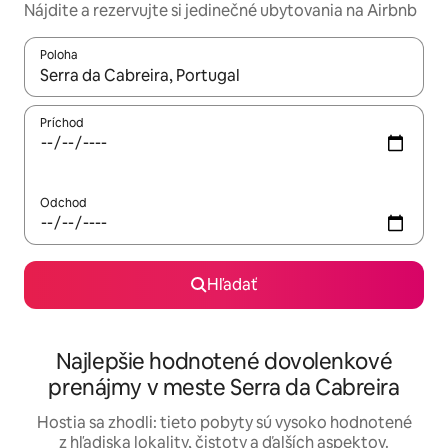
Nájdite a rezervujte si jedinečné ubytovania na Airbnb
Poloha
Keď budú výsledky k dispozícii, môžete si ich prechádzať pom
Príchod
Odchod
Hľadať
Najlepšie hodnotené dovolenkové
prenájmy v meste Serra da Cabreira
Hostia sa zhodli: tieto pobyty sú vysoko hodnotené
z hľadiska lokality, čistoty a ďalších aspektov.