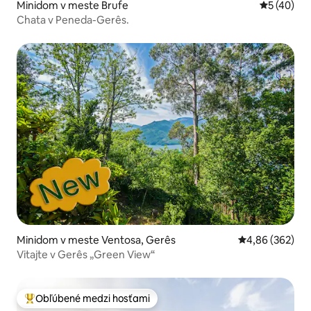
Minidom v meste Brufe
Priemerné 
5 (40)
Chata v Peneda-Gerês.
Minidom v meste Ventosa, Gerês
Priemerné ohod
4,86 (362)
Vitajte v Gerês „Green View“
Obľúbené medzi hosťami
Najobľúbenejšie medzi hosťami