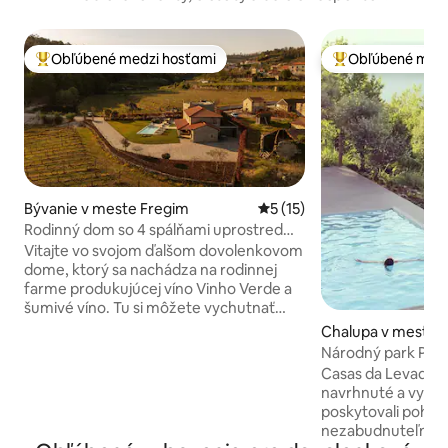
Obľúbené medzi hosťami
Obľúbené medz
Najobľúbenejšie medzi hosťami
Najobľúbenejšie 
Bývanie v meste Fregim
Priemerné ohodnotenie 5 z 
5 (15)
Rodinný dom so 4 spálňami uprostred
viníc
Vitajte vo svojom ďalšom dovolenkovom
dome, ktorý sa nachádza na rodinnej
farme produkujúcej víno Vinho Verde a
šumivé víno. Tu si môžete vychutnať
pokoj, ticho a tradície len 10 minút od
Chalupa v meste P
historického centra Amarante. Tento
arca
Národný park Pen
dom so 4 priestrannými spálňami s
da LevadaT2
Casas da Levada 
vlastnými kúpeľňami, niekoľkými
navrhnuté a vytvo
priestormi na oddych, moderným
poskytovali pohodl
dizajnom a predovšetkým nádherným
nezabudnuteľné ch
prostredím uprostred viníc a s vlastným