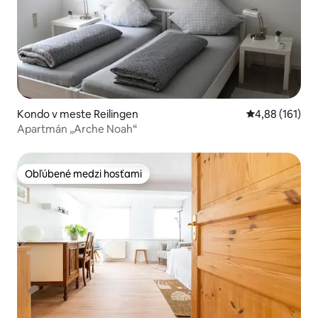
Kondo v meste Reilingen
Priemerné ohod
4,88 (161)
Apartmán „Arche Noah“
Obľúbené medzi hosťami
Obľúbené medzi hosťami