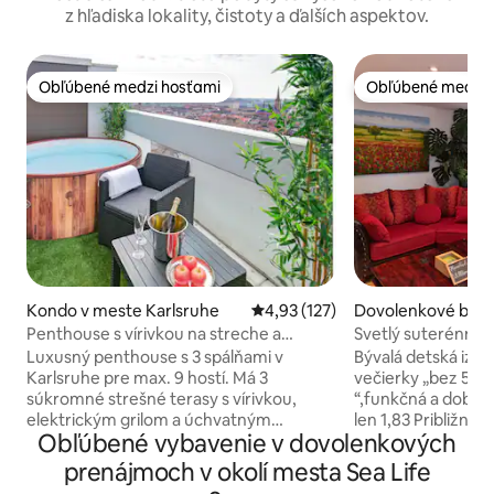
z hľadiska lokality, čistoty a ďalších aspektov.
Obľúbené medzi hosťami
Obľúbené medzi 
Obľúbené medzi hosťami
Obľúbené medzi 
Kondo v meste Karlsruhe
Priemerné ohodnotenie 4,93 z 5
4,93 (127)
Dovolenkové býva
te Speyer
Penthouse s vírivkou na streche a
Svetlý suterénny b
výhľadom
Luxusný penthouse s 3 spálňami v
Bývalá detská izb
Karlsruhe pre max. 9 hostí. Má 3
večierky „bez 5-h
súkromné strešné terasy s vírivkou,
“,funkčná a dobrá
elektrickým grilom a úchvatným
len 1,83 Približne
Obľúbené vybavenie v dovolenkových
panoramatickým výhľadom na mesto,
technologického 
Čierny les a Francúzsko. NOVÁ
metrov od katedrá
prenájmoch v okolí mesta Sea Life
klimatizácia vo všetkých izbách. Budova
zelene, Rýn a Altrh