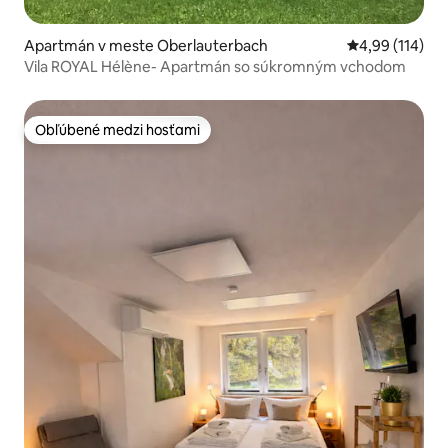
Apartmán v meste Oberlauterbach
Priemerné ohod
4,99 (114)
Vila ROYAL Hélène- Apartmán so súkromným vchodom
Obľúbené medzi hosťami
Obľúbené medzi hosťami