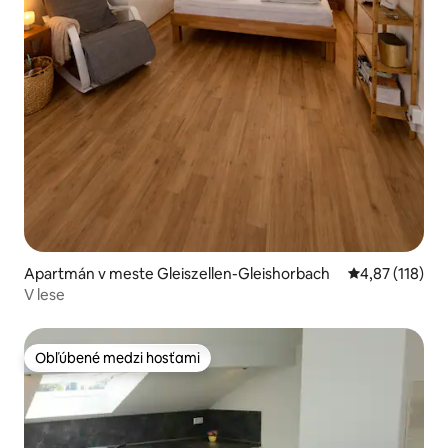
Apartmán v meste Gleiszellen-Gleishorbach
Priemerné oho
4,87 (118)
V lese
Obľúbené medzi hosťami
Obľúbené medzi hosťami