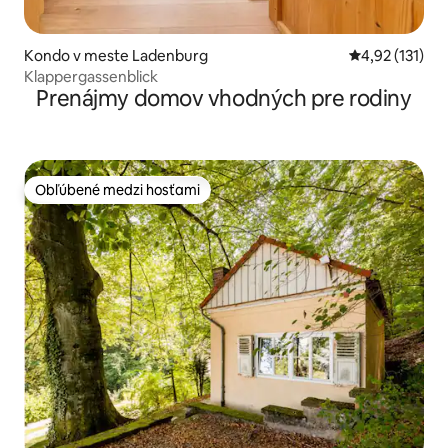
Kondo v meste Ladenburg
Priemerné oho
4,92 (131)
Klappergassenblick
Prenájmy domov vhodných pre rodiny
Obľúbené medzi hosťami
Obľúbené medzi hosťami