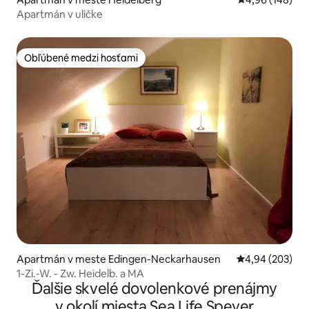
Apartmán v uličke
Obľúbené medzi hosťami
Obľúbené medzi hosťami
Apartmán v meste Edingen-Neckarhausen
Priemerné ohod
4,94 (203)
1-Zi.-W. - Zw. Heidelb. a MA
Ďalšie skvelé dovolenkové prenájmy
v okolí miesta Sea Life Speyer