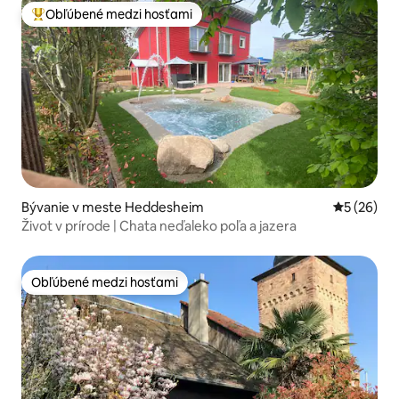
Obľúbené medzi hosťami
Najobľúbenejšie medzi hosťami
Bývanie v meste Heddesheim
Priemerné 
5 (26)
Život v prírode | Chata neďaleko poľa a jazera
Obľúbené medzi hosťami
Obľúbené medzi hosťami