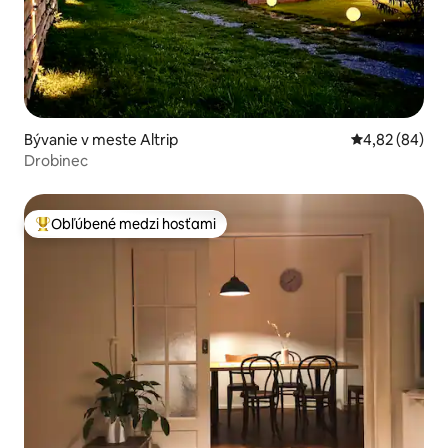
Bývanie v meste Altrip
Priemerné oho
4,82 (84)
Drobinec
Obľúbené medzi hosťami
Najobľúbenejšie medzi hosťami