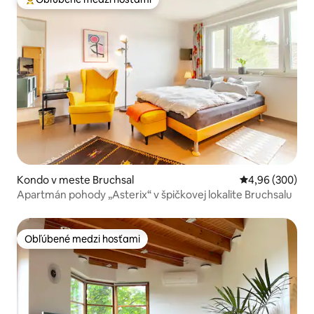
Najobľúbenejšie medzi hosťami
Kondo v meste Bruchsal
Priemerné ohod
4,96 (300)
Apartmán pohody „Asterix“ v špičkovej lokalite Bruchsalu
Obľúbené medzi hosťami
Obľúbené medzi hosťami