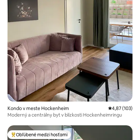
Kondo v meste Hockenheim
Priemerné ohod
4,87 (103)
Moderný a centrálny byt v blízkosti Hockenheimringu
Obľúbené medzi hosťami
Najobľúbenejšie medzi hosťami