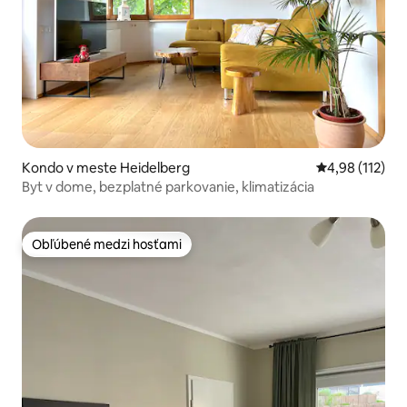
Kondo v meste Heidelberg
Priemerné oho
4,98 (112)
Byt v dome, bezplatné parkovanie, klimatizácia
Obľúbené medzi hosťami
Obľúbené medzi hosťami