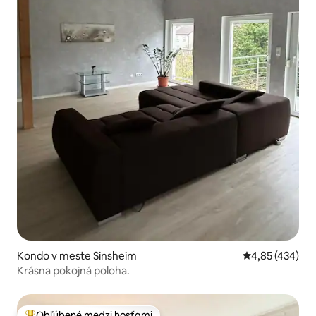
Kondo v meste Sinsheim
Priemerné ohod
4,85 (434)
Krásna pokojná poloha.
Obľúbené medzi hosťami