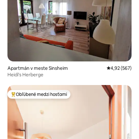
Apartmán v meste Sinsheim
Priemerné ohod
4,92 (567)
Heidi's Herberge
Obľúbené medzi hosťami
Najobľúbenejšie medzi hosťami