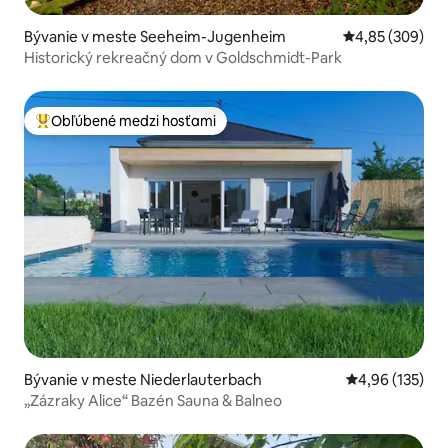
Bývanie v meste Seeheim-Jugenheim
Priemerné ohod
4,85 (309)
Historický rekreačný dom v Goldschmidt-Park
Obľúbené medzi hosťami
Najobľúbenejšie medzi hosťami
Bývanie v meste Niederlauterbach
Priemerné ohod
4,96 (135)
„Zázraky Alice“ Bazén Sauna & Balneo