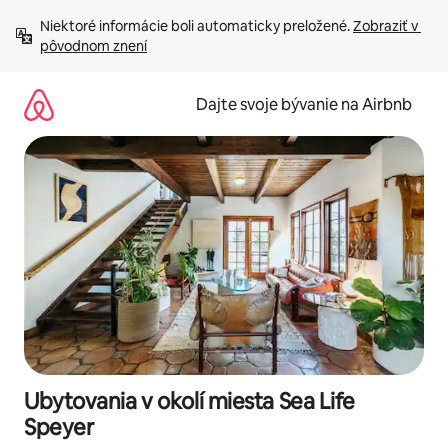
Preskočiť
Niektoré informácie boli automaticky preložené. 
Zobraziť v 
na
pôvodnom znení
obsah.
Dajte svoje bývanie na Airbnb
Ubytovania v okolí miesta Sea Life
Speyer