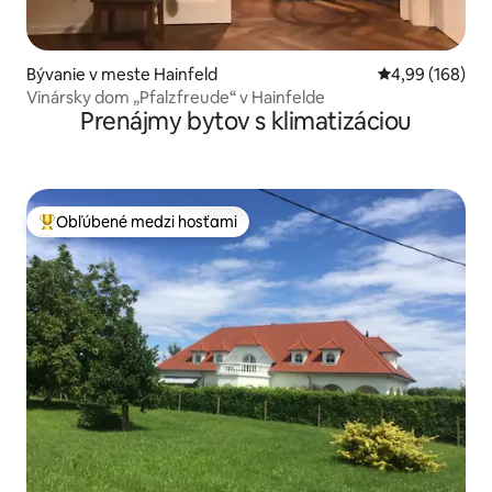
Bývanie v meste Hainfeld
Priemerné ohod
4,99 (168)
Vinársky dom „Pfalzfreude“ v Hainfelde
Prenájmy bytov s klimatizáciou
Obľúbené medzi hosťami
Najobľúbenejšie medzi hosťami