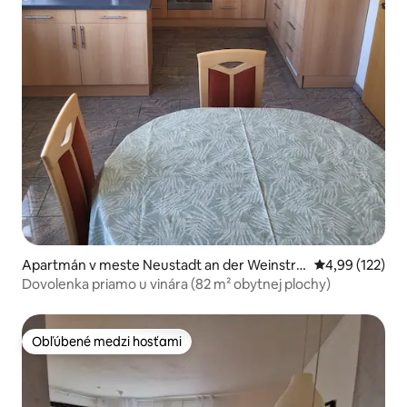
Apartmán v meste Neustadt an der Weinstra
Priemerné ohod
4,99 (122)
ße
Dovolenka priamo u vinára (82 m² obytnej plochy)
Obľúbené medzi hosťami
Obľúbené medzi hosťami