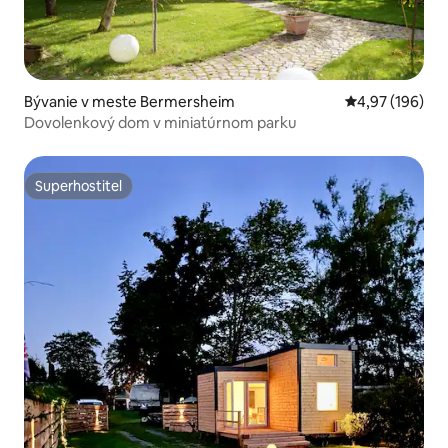
Bývanie v meste Bermersheim
Priemerné ohod
4,97 (196)
Dovolenkový dom v miniatúrnom parku
Superhostiteľ
Superhostiteľ