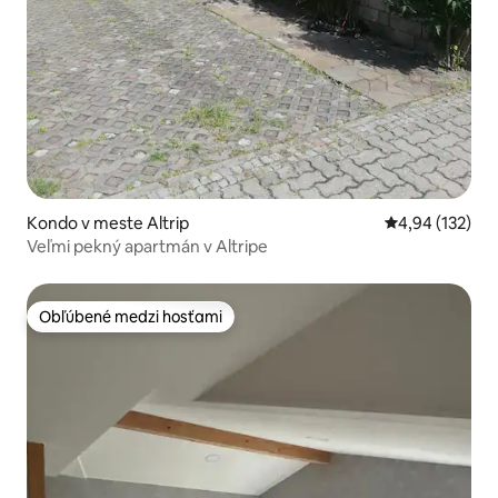
Kondo v meste Altrip
Priemerné ohod
4,94 (132)
Veľmi pekný apartmán v Altripe
Obľúbené medzi hosťami
Obľúbené medzi hosťami