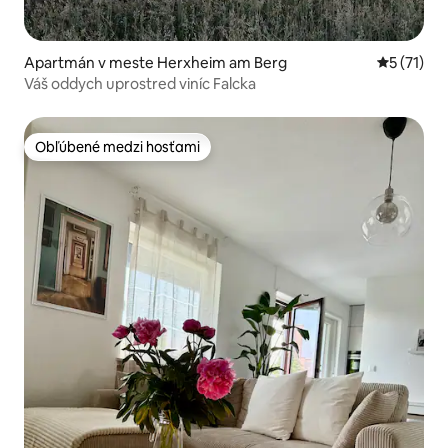
Apartmán v meste Herxheim am Berg
Priemerné
5 (71)
Váš oddych uprostred viníc Falcka
Obľúbené medzi hosťami
Obľúbené medzi hosťami