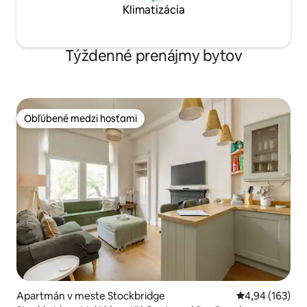
Klimatizácia
Týždenné prenájmy bytov
Obľúbené medzi hosťami
Obľúbené medzi hosťami
Apartmán v meste Stockbridge
Priemerné ohod
4,94 (163)