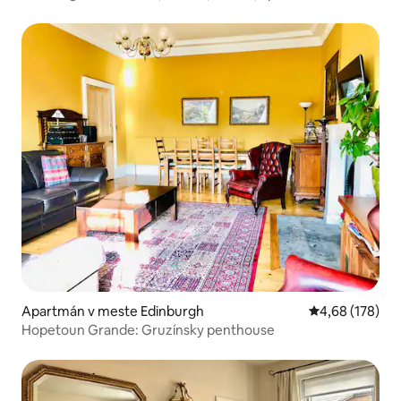
Apartmán v meste Edinburgh
Priemerné ohod
4,68 (178)
Hopetoun Grande: Gruzínsky penthouse