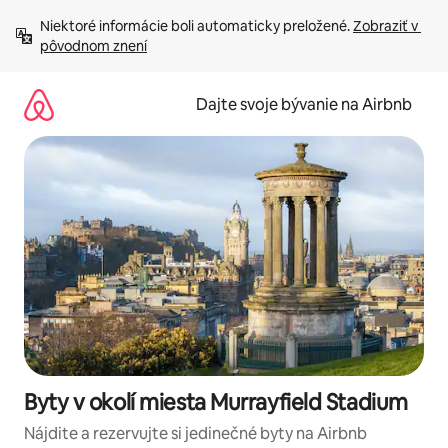
Preskočiť
Niektoré informácie boli automaticky preložené. 
Zobraziť v 
na
pôvodnom znení
obsah.
Dajte svoje bývanie na Airbnb
Byty v okolí miesta Murrayfield Stadium
Nájdite a rezervujte si jedinečné byty na Airbnb