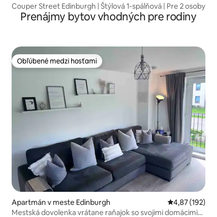
Couper Street Edinburgh | Štýlová 1-spálňová | Pre 2 osoby
Prenájmy bytov vhodných pre rodiny
Obľúbené medzi hosťami
Obľúbené medzi hosťami
Apartmán v meste Edinburgh
Priemerné ohod
4,87 (192)
Mestská dovolenka vrátane raňajok so svojimi domácimi