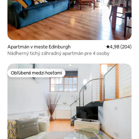
Apartmán v meste Edinburgh
Priemerné ohod
4,98 (204)
Nádherný tichý záhradný apartmán pre 4 osoby
Obľúbené medzi hosťami
Obľúbené medzi hosťami