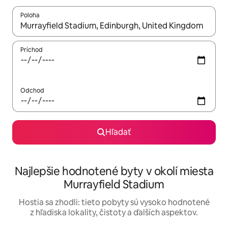
Poloha
Keď budú výsledky k dispozícii, môžete si ich prechádzať pom
Príchod
Odchod
Hľadať
Najlepšie hodnotené byty v okolí miesta
Murrayfield Stadium
Hostia sa zhodli: tieto pobyty sú vysoko hodnotené
z hľadiska lokality, čistoty a ďalších aspektov.