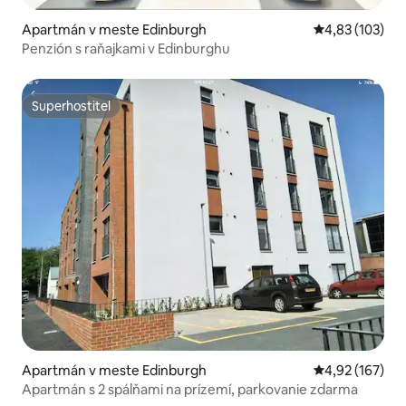
Apartmán v meste Edinburgh
Priemerné ohod
4,83 (103)
Penzión s raňajkami v Edinburghu
Superhostiteľ
Superhostiteľ
Apartmán v meste Edinburgh
Priemerné ohod
4,92 (167)
Apartmán s 2 spálňami na prízemí, parkovanie zdarma