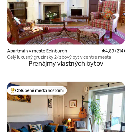
Apartmán v meste Edinburgh
Priemerné ohod
4,89 (214)
Celý luxusný gruzínsky 2-izbový byt v centre mesta
Prenájmy vlastných bytov
Obľúbené medzi hosťami
Najobľúbenejšie medzi hosťami