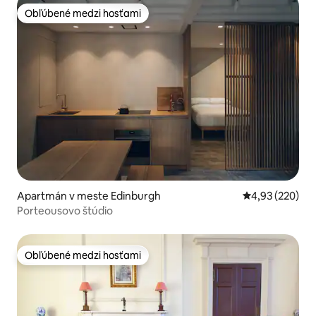
Obľúbené medzi hosťami
Obľúbené medzi hosťami
Apartmán v meste Edinburgh
Priemerné ohod
4,93 (220)
Porteousovo štúdio
Obľúbené medzi hosťami
Obľúbené medzi hosťami