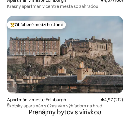
Apartmán v meste Edinburgh
Priemerné ohod
4,87 (160)
Krásny apartmán v centre mesta so záhradou
Obľúbené medzi hosťami
Najobľúbenejšie medzi hosťami
Apartmán v meste Edinburgh
Priemerné ohod
4,97 (212)
Škótsky apartmán s úžasným výhľadom na hrad
Prenájmy bytov s vírivkou