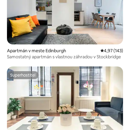
Apartmán v meste Edinburgh
Priemerné ohod
4,97 (143)
Samostatný apartmán s vlastnou záhradou v Stockbridge
Superhostiteľ
Superhostiteľ