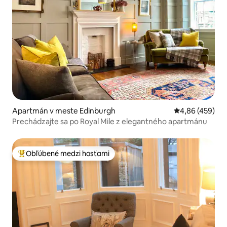
Apartmán v meste Edinburgh
Priemerné ohod
4,86 (459)
Prechádzajte sa po Royal Mile z elegantného apartmánu
Obľúbené medzi hosťami
Najobľúbenejšie medzi hosťami