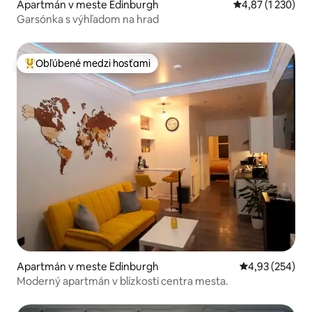
Apartmán v meste Edinburgh
Priemerné ohodn
4,87 (1 230)
Garsónka s výhľadom na hrad
Obľúbené medzi hosťami
Najobľúbenejšie medzi hosťami
Apartmán v meste Edinburgh
Priemerné ohod
4,93 (254)
Moderný apartmán v blízkosti centra mesta.