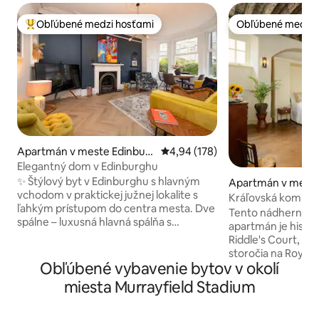
Obľúbené medzi hosťami
Obľúbené medzi 
Najobľúbenejšie medzi hosťami
Obľúbené medzi 
Apartmán v meste Edinbur
Priemerné ohodnotenie 4,94 z 5
4,94 (178)
gh
Elegantný dom v Edinburghu
✨ Štýlový byt v Edinburghu s hlavným
Apartmán v meste
vchodom v praktickej južnej lokalite s
h
Kráľovská komnata:
ľahkým prístupom do centra mesta. Dve
od hradu
Tento nádherný z
spálne – luxusná hlavná spálňa s
apartmán je histo
posteľou super-king a útulná spálňa s
Riddle's Court, k
manželskou posteľou. Elegantný salónik
storočia na Royal Mile. Pres
s arkierovým oknom a zdobenými
Obľúbené vybavenie bytov v okolí
mieste, kde kedysi
rímsami, stredovou ružicou a
rodina. Tento krá
miesta Murrayfield Stadium
dekoratívnym kozubom, úplne novou
apartmán má pôv
drevenou podlahou so vzorom rybej
z komory zo 16. sto
kosti a štýlovou plne vybavenou