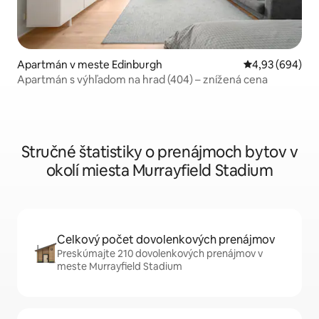
Apartmán v meste Edinburgh
Priemerné ohod
4,93 (694)
Apartmán s výhľadom na hrad (404) – znížená cena
Stručné štatistiky o prenájmoch bytov v
okolí miesta Murrayfield Stadium
Celkový počet dovolenkových prenájmov
Preskúmajte 210 dovolenkových prenájmov v
meste Murrayfield Stadium