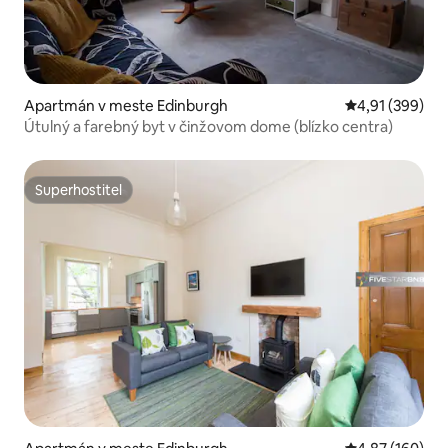
Apartmán v meste Edinburgh
Priemerné ohod
4,91 (399)
Útulný a farebný byt v činžovom dome (blízko centra)
Superhostiteľ
Superhostiteľ