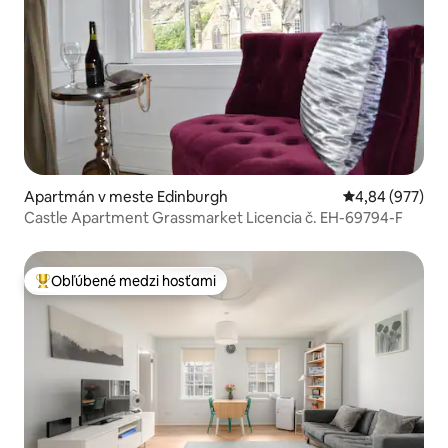
Apartmán v meste Edinburgh
Priemerné ohod
4,84 (977)
Castle Apartment Grassmarket Licencia č. EH-69794-F
Obľúbené medzi hosťami
Najobľúbenejšie medzi hosťami