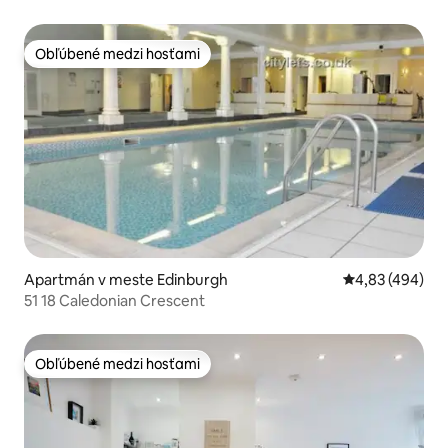
zvieratami
Obľúbené medzi hosťami
Obľúbené medzi hosťami
Apartmán v meste Edinburgh
Priemerné ohod
4,83 (494)
51 18 Caledonian Crescent
Obľúbené medzi hosťami
Obľúbené medzi hosťami