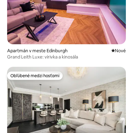
Apartmán v meste Edinburgh
Nové ubyt
Nové
Grand Leith Luxe: vírivka a kinosála
Obľúbené medzi hosťami
Obľúbené medzi hosťami