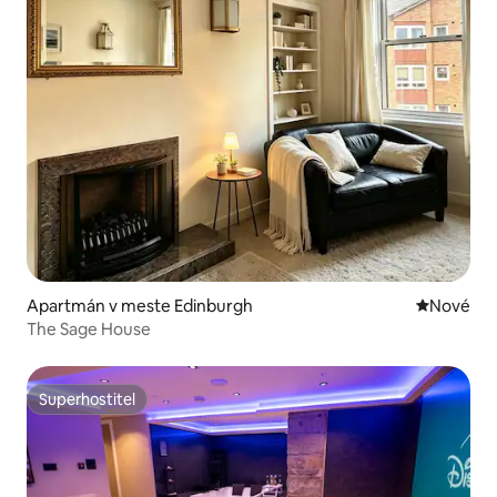
Apartmán v meste Edinburgh
Nové ubyt
Nové
The Sage House
Superhostiteľ
Superhostiteľ