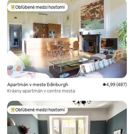
Obľúbené medzi hosťami
Najobľúbenejšie medzi hosťami
Apartmán v meste Edinburgh
Priemerné ohod
4,99 (487)
Krásny apartmán v centre mesta
Obľúbené medzi hosťami
Najobľúbenejšie medzi hosťami