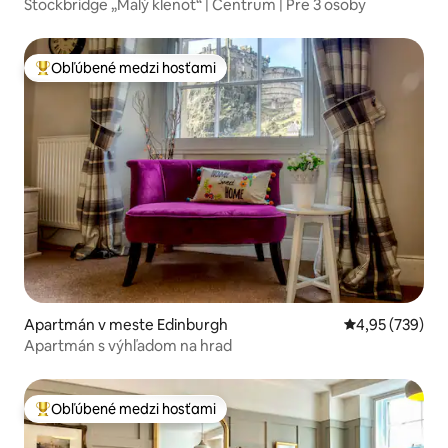
Stockbridge „Malý klenot“ | Centrum | Pre 3 osoby
Obľúbené medzi hosťami
Najobľúbenejšie medzi hosťami
Apartmán v meste Edinburgh
Priemerné ohod
4,95 (739)
Apartmán s výhľadom na hrad
Obľúbené medzi hosťami
Najobľúbenejšie medzi hosťami