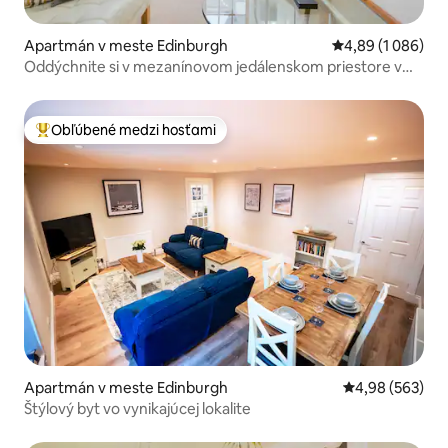
Apartmán v meste Edinburgh
Priemerné ohodno
4,89 (1 086)
Oddýchnite si v mezanínovom jedálenskom priestore v
príbytku West End
Obľúbené medzi hosťami
Najobľúbenejšie medzi hosťami
Apartmán v meste Edinburgh
Priemerné ohod
4,98 (563)
Štýlový byt vo vynikajúcej lokalite