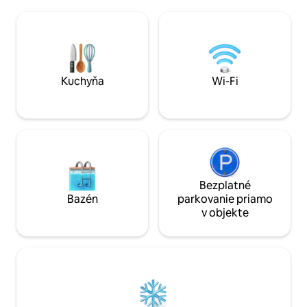
škótsky kráľ Jakub
kuchyňou. Poplatok za návštevu je
chôdze od hradu v
zahrnutý v cene (od leta 2026).
Nachádza sa 2 mi
Bezplatné verejné parkovisko je
hradu a je obklop
vzdialené približne 10 minút chôdze.
reštauráciami, kav
neďaleko vlakov, 
električiek.
Kuchyňa
Wi-Fi
Bezplatné
Bazén
parkovanie priamo
v objekte