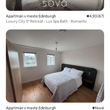
Apartmán v meste Edinburgh
Priemerné oho
4,93 (67)
Luxury City 5* Retreat - Lux Spa Bath - Romantic
Apartmán v meste Edinburgh
Nové ubyt
Nové