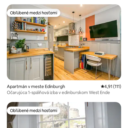
Obľúbené medzi hosťami
Obľúbené medzi hosťami
Apartmán v meste Edinburgh
Priemerné oho
4,91 (111)
Očarujúca 1-spálňová izba v edinburskom West Ende
Obľúbené medzi hosťami
Obľúbené medzi hosťami