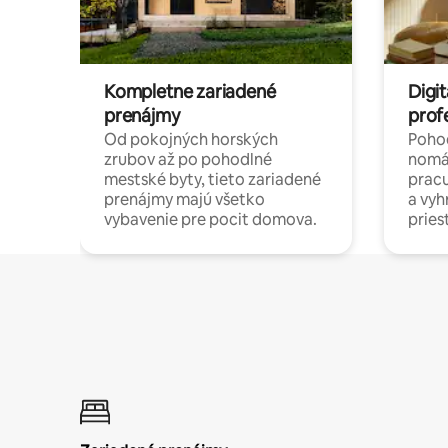
Kompletne zariadené
Digit
prenájmy
prof
Od pokojných horských
Pohod
zrubov až po pohodlné
nomá
mestské byty, tieto zariadené
pracu
prenájmy majú všetko
a vy
vybavenie pre pocit domova.
pries