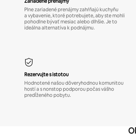
Zariadené prenájmy
Plne zariadené prenájmy zahŕňajú kuchyňu
a vybavenie, ktoré potrebujete, aby ste mohli
pohodlne bývať mesiac alebo dlhšie. Je to
ideálna alternatíva k podnájmu.
Rezervujte s istotou
Hodnotené našou dôveryhodnou komunitou
hostí a s nonstop podporou počas vášho
predĺženého pobytu.
O