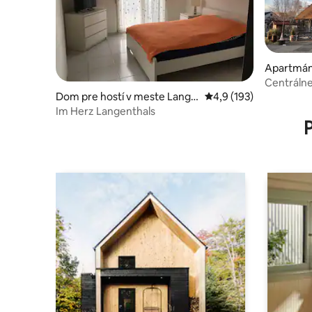
Apartmán
al
Centrálne
šarmom.
Dom pre hostí v meste Lange
Priemerné ohodnotenie
4,9 (193)
nthal
Im Herz Langenthals