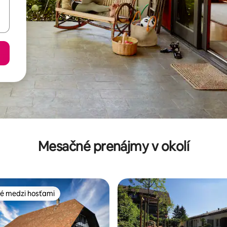
Mesačné prenájmy v okolí
é medzi hosťami
é medzi hosťami