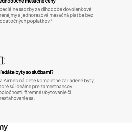
ednoduché mesačné ceny
peciálne sadzby za dlhodobé dovolenkové
renájmy a jednorazová mesačná platba bez
odatočných poplatkov.*
ľadáte byty so službami?
a Airbnb nájdete kompletne zariadené byty,
toré sú ideálne pre zamestnancov
poločností, firemné ubytovanie či
resťahovanie sa.
my