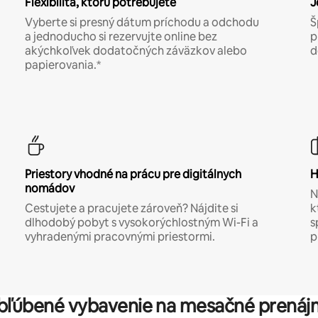
Flexibilita, ktorú potrebujete
J
Vyberte si presný dátum príchodu a odchodu
Š
a jednoducho si rezervujte online bez
p
akýchkoľvek dodatočných záväzkov alebo
d
papierovania.*
Priestory vhodné na prácu pre digitálnych
H
nomádov
N
Cestujete a pracujete zároveň? Nájdite si
k
dlhodobý pobyt s vysokorýchlostným Wi-Fi a
s
vyhradenými pracovnými priestormi.
p
bľúbené vybavenie na mesačné prenáj