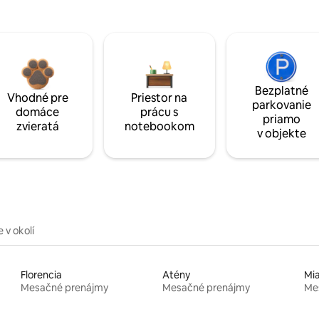
Bezplatné
Vhodné pre
Priestor na
parkovanie
domáce
prácu s
priamo
zvieratá
notebookom
v objekte
 v okolí
Florencia
Atény
Mi
Mesačné prenájmy
Mesačné prenájmy
Me