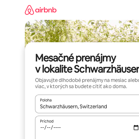
Preskočiť
na
obsah.
Mesačné prenájmy
v lokalite Schwarzhäuse
Objavujte dlhodobé prenájmy na mesiac aleb
viac, v ktorých sa budete cítiť ako doma.
Poloha
Keď budú výsledky k dispozícii, môžete si ich p
Príchod