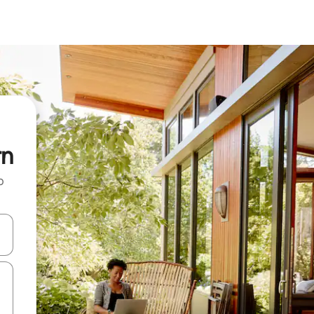
rn
o
rechádzať pomocou klávesov so šípkami nahor a nadol alebo ich pres