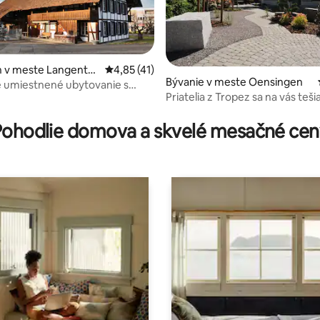
 v meste Langenth
Priemerné ohodnotenie 4,85 z 5, počet hod
4,85 (41)
Bývanie v meste Oensingen
 umiestnené ubytovanie s
Priatelia z Tropez sa na vás tešia
 4,9 z 5, počet hodnotení: 193
Pohodlie domova a skvelé mesačné cen