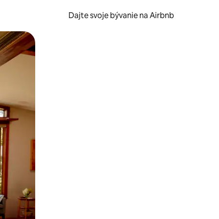
Dajte svoje bývanie na Airbnb
kúmať pomocou dotykových gest či potiahnutia prstom.