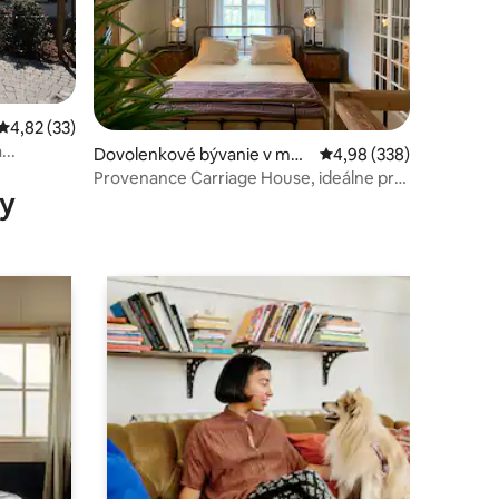
notení: 41
Priemerné ohodnotenie 4,82 z 5, počet hodnotení: 33
4,82 (33)
...
Dovolenkové bývanie v mes
Priemerné ohodnotenie 
4,98 (338)
te Bollodingen
Provenance Carriage House, ideálne pre
y
páry