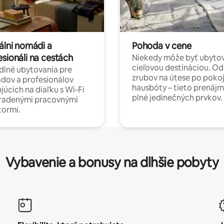
álni nomádi a
Pohoda v cene
esionáli na cestách
Niekedy môže byť ubyto
cieľovou destináciou. Od
lné ubytovania pre
zrubov na útese po poko
dov a profesionálov
hausbóty – tieto prenájm
júcich na diaľku s Wi-Fi
plné jedinečných prvkov.
hradenými pracovnými
tormi.
Vybavenie a bonusy na dlhšie pobyty