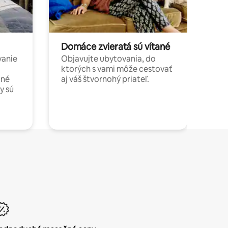
Domáce zvieratá sú vítané
vanie
Objavujte ubytovania, do
ktorých s vami môže cestovať
jné
aj váš štvornohý priateľ.
y sú