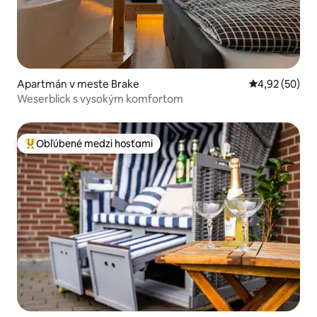
Apartmán v meste Brake
Priemerné oho
4,92 (50)
Weserblick s vysokým komfortom
Obľúbené medzi hosťami
Najobľúbenejšie medzi hosťami