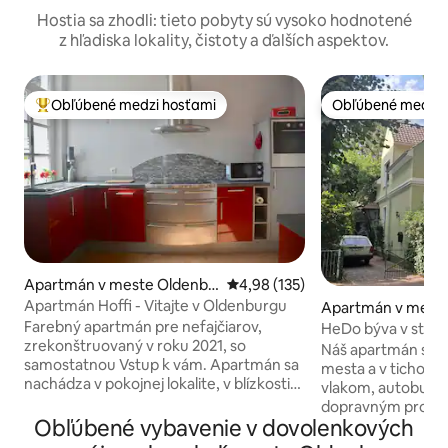
Hostia sa zhodli: tieto pobyty sú vysoko hodnotené
z hľadiska lokality, čistoty a ďalších aspektov.
Obľúbené medzi hosťami
Obľúbené medzi 
Najobľúbenejšie medzi hosťami
Obľúbené medzi 
Apartmán v meste Oldenbu
Priemerné ohodnotenie 4,98 z 5
4,98 (135)
rg
Apartmán Hoffi - Vitajte v Oldenburgu
Apartmán v mest
rg
Farebný apartmán pre nefajčiarov,
HeDo býva v star
zrekonštruovaný v roku 2021, so
Náš apartmán sa n
samostatnou Vstup k vám. Apartmán sa
mesta a v tichosti
nachádza v pokojnej lokalite, v blízkosti
vlakom, autobuso
mesta a je priestranný (65 m²). Do centra
dopravným prostri
sa dostanete pešo asi za 15 minút alebo
Obľúbené vybavenie v dovolenkových
m do centra mesta
môžete prejsť 2 minúty na autobusovú
stanicu, 2 km na O