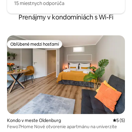
15 miestnych odporúča
Prenájmy v kondomíniách s Wi-Fi
Obľúbené medzi hosťami
Obľúbené medzi hosťami
Kondo v meste Oldenburg
Priemerné
5 (5)
Fewo7Home Nové otvorenie apartmánu na univerzite