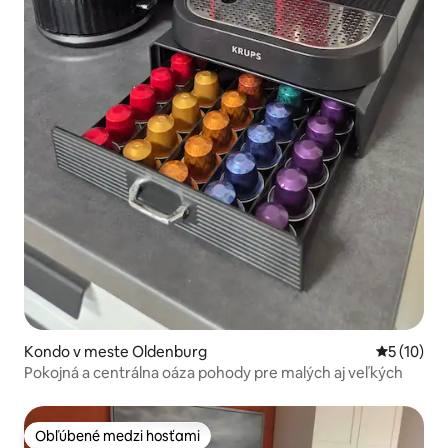
Kondo v meste Oldenburg
Priemerné 
5 (10)
Pokojná a centrálna oáza pohody pre malých aj veľkých
Obľúbené medzi hosťami
Obľúbené medzi hosťami