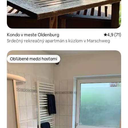
Kondo v meste Oldenburg
Priemerné o
4,9 (71)
Srdečný rekreačný apartmán s kúzlom v Marschweg
Obľúbené medzi hosťami
Obľúbené medzi hosťami