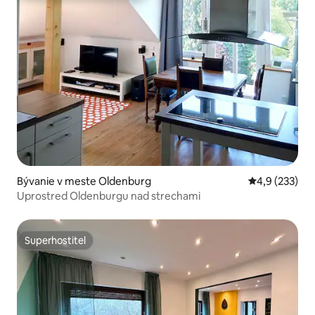
Bývanie v meste Oldenburg
Priemerné oho
4,9 (233)
Uprostred Oldenburgu nad strechami
Superhostiteľ
Superhostiteľ