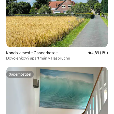
Kondo v meste Ganderkesee
Priemerné ohod
4,89 (181)
Dovolenkový apartmán v Hasbruchu
Superhostiteľ
Superhostiteľ