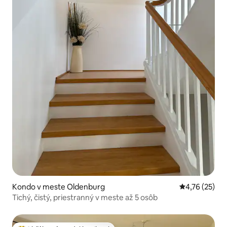
Kondo v meste Oldenburg
Priemerné oho
4,76 (25)
Tichý, čistý, priestranný v meste až 5 osôb