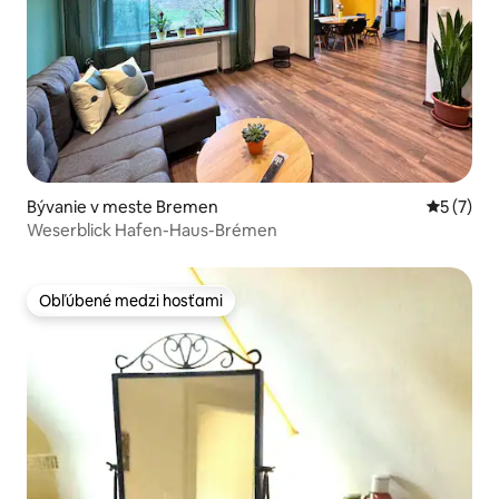
Bývanie v meste Bremen
Priemerné
5 (7)
Weserblick Hafen-Haus-Brémen
Obľúbené medzi hosťami
Obľúbené medzi hosťami