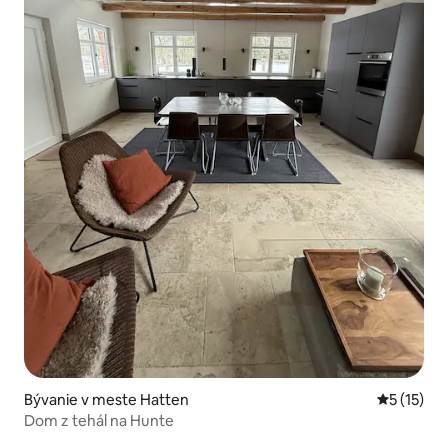
Bývanie v meste Hatten
Priemerné
5 (15)
Dom z tehál na Hunte