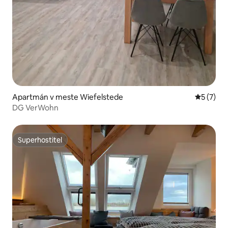
Apartmán v meste Wiefelstede
Priemerné
5 (7)
DG VerWohn
Superhostiteľ
Superhostiteľ