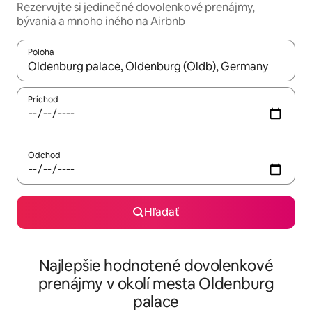
Rezervujte si jedinečné dovolenkové prenájmy,
bývania a mnoho iného na Airbnb
Poloha
Keď budú výsledky k dispozícii, môžete si ich prechádzať pom
Príchod
Odchod
Hľadať
Najlepšie hodnotené dovolenkové
prenájmy v okolí mesta Oldenburg
palace