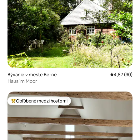
Bývanie v meste Berne
Priemerné oho
4,87 (30)
Haus im Moor
Obľúbené medzi hosťami
Najobľúbenejšie medzi hosťami