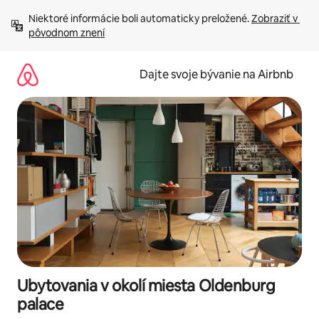
Preskočiť
Niektoré informácie boli automaticky preložené. 
Zobraziť v 
na
pôvodnom znení
obsah.
Dajte svoje bývanie na Airbnb
Ubytovania v okolí miesta Oldenburg
palace