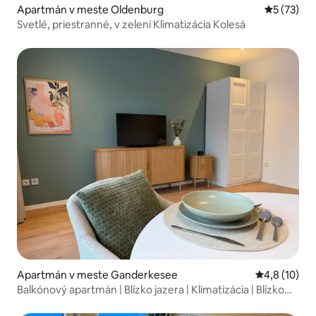
Apartmán v meste Oldenburg
Priemerné 
5 (73)
Svetlé, priestranné, v zeleni Klimatizácia Kolesá
Apartmán v meste Ganderkesee
Priemerné o
4,8 (10)
Balkónový apartmán | Blízko jazera | Klimatizácia | Blízko
Brém