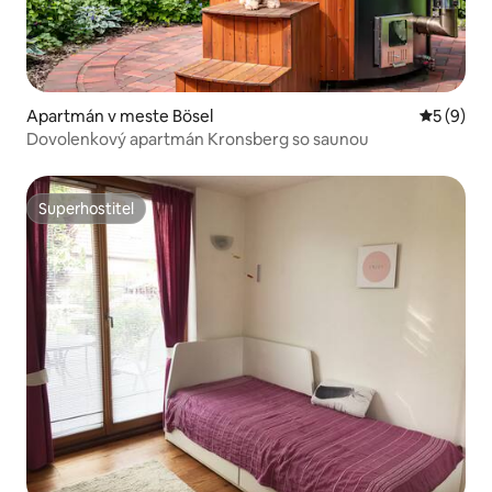
Apartmán v meste Bösel
Priemerné
5 (9)
Dovolenkový apartmán Kronsberg so saunou
Superhostiteľ
Superhostiteľ