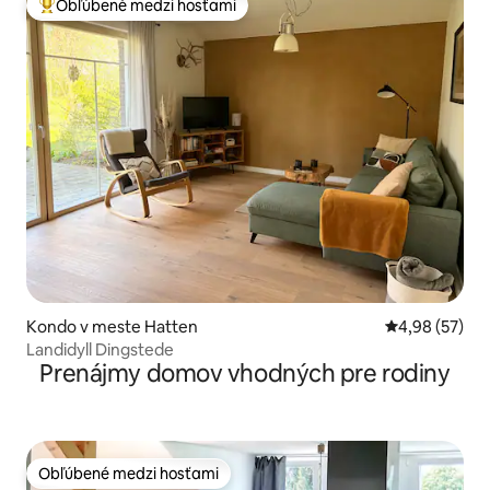
Obľúbené medzi hosťami
Najobľúbenejšie medzi hosťami
Kondo v meste Hatten
Priemerné oho
4,98 (57)
Landidyll Dingstede
Prenájmy domov vhodných pre rodiny
Obľúbené medzi hosťami
Obľúbené medzi hosťami