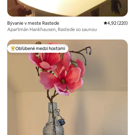
Bývanie v meste Rastede
Priemerné ohod
4,92 (220)
Apartmán Hankhausen, Rastede so saunou
Obľúbené medzi hosťami
Najobľúbenejšie medzi hosťami