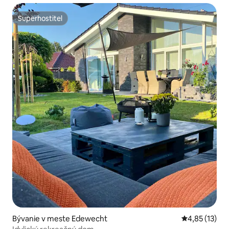
Superhostiteľ
Superhostiteľ
Bývanie v meste Edewecht
Priemerné oh
4,85 (13)