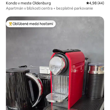
Kondo v meste Oldenburg
Priemerné oho
4,98 (44)
Apartmán v blízkosti centra + bezplatné parkovanie
Obľúbené medzi hosťami
Najobľúbenejšie medzi hosťami