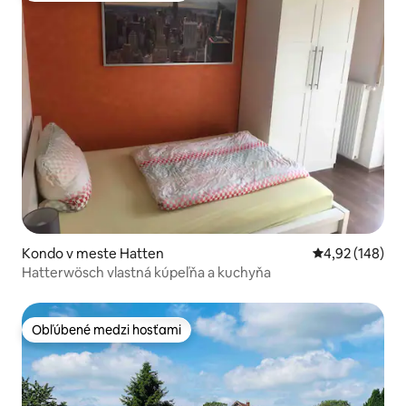
Kondo v meste Hatten
Priemerné ohod
4,92 (148)
Hatterwösch vlastná kúpeľňa a kuchyňa
Obľúbené medzi hosťami
Obľúbené medzi hosťami