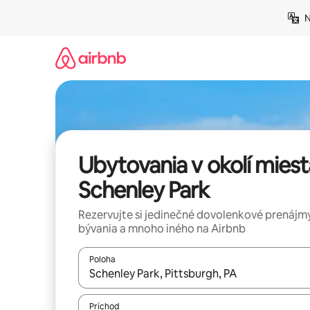
Preskočiť
N
na
obsah.
Ubytovania v okolí miest
Schenley Park
Rezervujte si jedinečné dovolenkové prenájmy
bývania a mnoho iného na Airbnb
Poloha
Keď budú výsledky k dispozícii, môžete si ich p
Príchod