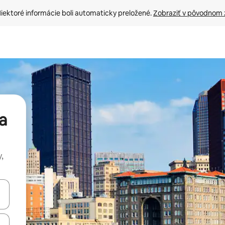
iektoré informácie boli automaticky preložené. 
Zobraziť v pôvodnom 
a
,
rechádzať pomocou klávesov so šípkami nahor a nadol alebo ich pres