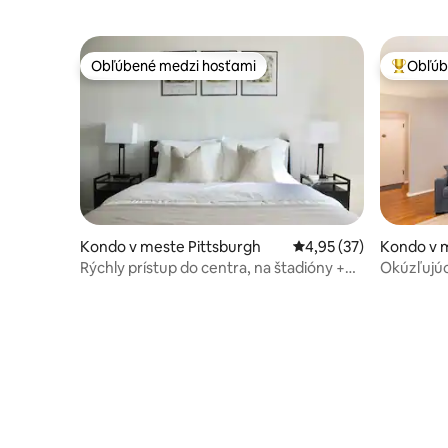
Obľúbené medzi hosťami
Obľúb
Obľúbené medzi hosťami
Najobľúb
Kondo v meste Pittsburgh
Priemerné ohodnotenie
4,95 (37)
Kondo v m
Rýchly prístup do centra, na štadióny +
Okúzľujúc
na North Shore
blízkosti 