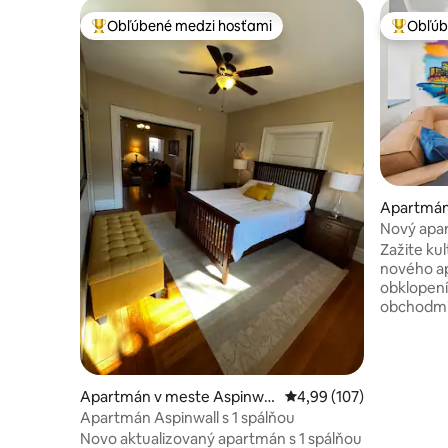
Obľúbené medzi hosťami
Obľúb
Najobľúbenejšie medzi hosťami
Najobľúb
Apartmán
h
Nový apar
District s 
Zažite ku
nového ap
obklopení
obchodmi 
od Kongre
ďalších z
pre pohod
bezkonkurenčn
Apartmán v meste Aspinwal
Priemerné ohodnotenie 
4,99 (107)
posteľ – 
l
Apartmán Aspinwall s 1 spálňou
kuchyňa a
Novo aktualizovaný apartmán s 1 spálňou
všetkému 