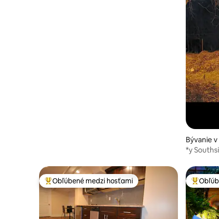
Bývanie v
*y Souths
blízkosti 
Obľúbené medzi hosťami
Obľúb
Najobľúbenejšie medzi hosťami
Najobľúb