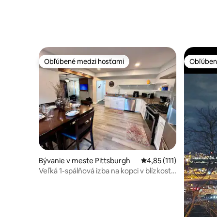
Obľúbené medzi hosťami
Obľúben
Obľúbené medzi hosťami
Obľúben
Bývanie v meste Pittsburgh
Priemerné ohodnotenie 
4,85 (111)
Veľká 1-spálňová izba na kopci v blízkosti
všetkého v Pitt