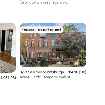
Čistý, útulný a prechádzkový
kondomínium s luxusnými vylepšeniami
Obľúbené medzi hosťami
Obľúbené medzi hosťami
Bývanie v meste Pittsburgh
Priemerné ohodnotenie
4,98 (110)
Avant-Garde Escape od Walnut
riemerné ohodnotenie 4,95 z 5, počet hodnotení: 108
4,95 (108)