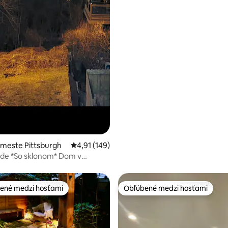
 meste Pittsburgh
Priemerné ohodnotenie 4,91 z 5, počet hodn
4,91 (149)
ide *So sklonom* Dom v
Pittsburghu
ené medzi hosťami
Obľúbené medzi hosťami
enejšie medzi hosťami
Obľúbené medzi hosťami