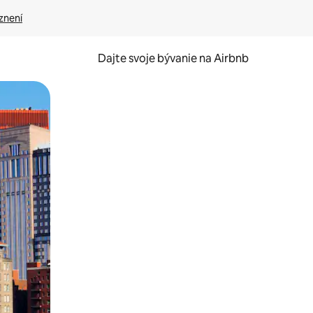
znení
Dajte svoje bývanie na Airbnb
kúmať pomocou dotykových gest či potiahnutia prstom.