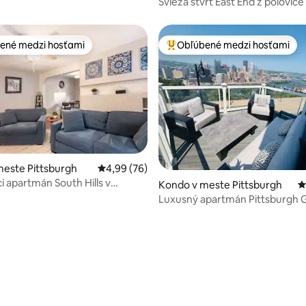
Svieža štvrť East End z polovice
2 spálňami
ené medzi hosťami
Obľúbené medzi hosťami
enejšie medzi hosťami
Najobľúbenejšie medzi hosťami
 4,95 z 5, počet hodnotení: 37
este Pittsburgh
Priemerné ohodnotenie 4,99 z 5, počet hodn
4,99 (76)
i apartmán South Hills v
Kondo v meste Pittsburgh
P
parkov
Luxusný apartmán Pittsburgh 
Ave