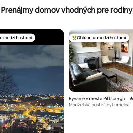
Prenájmy domov vhodných pre rodiny
é medzi hosťami
Obľúbené medzi hosťami
é medzi hosťami
Najobľúbenejšie medzi hosťami
4,85 z 5, počet hodnotení: 111
Bývanie v meste Pittsburgh
P
Manželská posteľ, byt umelca