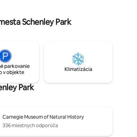
2025 s luxusným vybavením - rezervujte
si teraz nezabudnuteľný pobyt!
et, Fully
mesta Schenley Park
é parkovanie
Klimatizácia
o v objekte
enley Park
Carnegie Museum of Natural History
336 miestnych odporúča