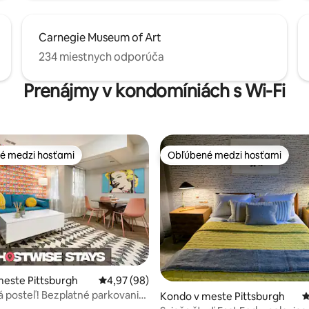
Carnegie Museum of Art
234 miestnych odporúča
Prenájmy v kondomíniách s Wi-Fi
é medzi hosťami
Obľúbené medzi hosťami
é medzi hosťami
Obľúbené medzi hosťami
nie 5 z 5, počet hodnotení: 86
este Pittsburgh
Priemerné ohodnotenie 4,97 z 5, počet hodn
4,97 (98)
 posteľ! Bezplatné parkovanie
Kondo v meste Pittsburgh
P
 Miesto vhodné na prechádzky