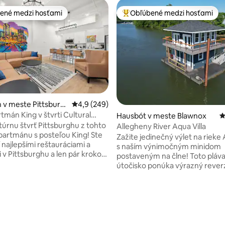
ené medzi hosťami
Obľúbené medzi hosťami
enejšie medzi hosťami
Najobľúbenejšie medzi hosťami
 v meste Pittsburg
Priemerné ohodnotenie 4,9 z 5, počet hodno
4,9 (249)
tmán King v štvrti Cultural
Hausbót v meste Blawnox
P
vírivkou
ltúrnu štvrť Pittsburghu z tohto
Allegheny River Aqua Villa
artmánu s posteľou King! Ste
Zažite jedinečný výlet na rieke
 najlepšími reštauráciami a
s naším výnimočným minidom
v Pittsburghu a len pár krokov
postaveným na člne! Toto pláv
sového centra, divadiel a
útočisko ponúka výrazný rever
aujímavých miest. Navrhnuté
pôdorys s luxusnými a úchvatn
lie a komfort v
výhľadmi! Nižšie poschodie - d
ej lokalite. - Manželská
príjemné spálne, každá s odde
4,99 z 5, počet hodnotení: 107
Vírivka/sprcha – Vybavená
posteľami, ktoré sa môžu pre v
 práčovňa - Choďte ku
pohodlie premeniť na manželsk
pešo – Viacero garáží v okruhu
kúpeľňa s dvojitým dažďovým