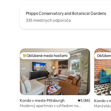
Phipps Conservatory and Botanical Gardens
335 miestnych odporúča
Obľúbené medzi hosťami
Obľúben
Najobľúbenejšie medzi hosťami
Obľúben
Kondo v meste Pittsburgh
Priemerné ohodnote
5 (86)
Kondo v m
Moderný apartmán s výhľadom na
Manželská
panorámu a parkovaním
na ulici!