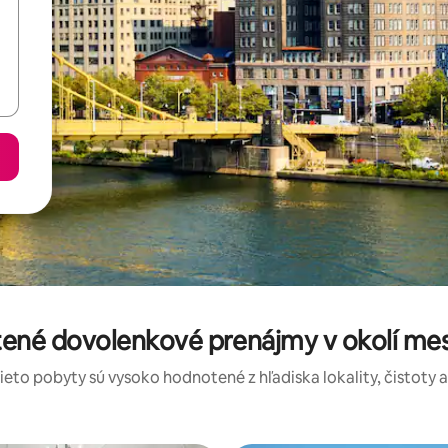
tené dovolenkové prenájmy v okolí mes
tieto pobyty sú vysoko hodnotené z hľadiska lokality, čistoty 