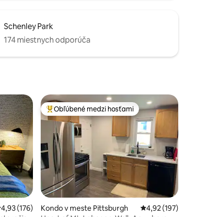
Schenley Park
174 miestnych odporúča
Obľúbené medzi hosťami
Najobľúbenejšie medzi hosťami
otení: 98
riemerné ohodnotenie 4,93 z 5, počet hodnotení: 176
4,93 (176)
Kondo v meste Pittsburgh
Priemerné ohodnotenie
4,92 (197)