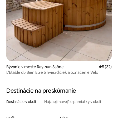
Bývanie v meste Ray-sur-Saône
Priemerné 
5 (32)
L'Etable du Bien Etre 5 hviezdičiek a označenie Vélo
Destinácie na preskúmanie
Destinácie v okolí
Najzaujímavejšie pamiatky v okolí