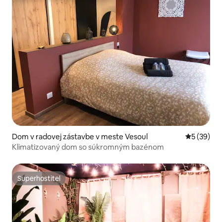
Dom v radovej zástavbe v meste Vesoul
Priemerné 
5 (39)
Klimatizovaný dom so súkromným bazénom
Superhostiteľ
Superhostiteľ