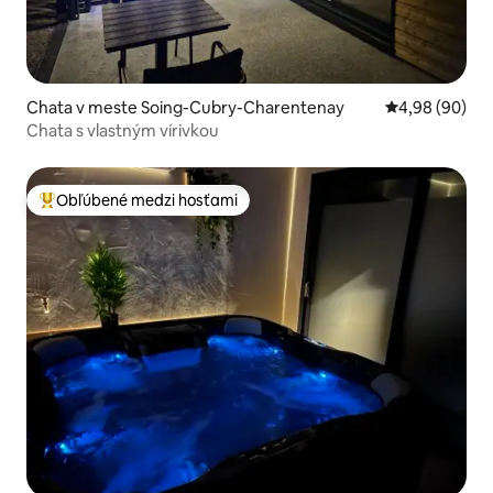
Chata v meste Soing-Cubry-Charentenay
Priemerné oho
4,98 (90)
Chata s vlastným vírivkou
Obľúbené medzi hosťami
Najobľúbenejšie medzi hosťami