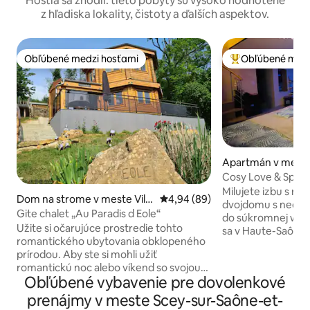
Hostia sa zhodli: tieto pobyty sú vysoko hodnotené
z hľadiska lokality, čistoty a ďalších aspektov.
Obľúbené medzi hosťami
Obľúbené medz
Obľúbené medzi hosťami
Najobľúbenejšie 
Apartmán v mest
ng
Cosy Love & Spa l
hammam sauna pr
Milujete izbu s ro
Dom na strome v meste Ville
Priemerné ohodnotenie 4,94 z 
4,94 (89)
dvojdomu s neob
parois
Gite chalet „Au Paradis d Eole“
do súkromnej wellness 
Užite si očarujúce prostredie tohto
sa v Haute-Saône 
romantického ubytovania obklopeného
Marne a Vosges, vy
prírodou. Aby ste si mohli užiť
vidieka a objavte n
romantickú noc alebo víkend so svojou
Relaxácia, relaxác
Obľúbené vybavenie pre dovolenkové
rodinou a vybrať si mnoho turistických
kľúčovými slovami
trás v blízkosti hospodárskych zvierat,
cocooningovej obla
prenájmy v meste Scey-sur-Saône-et-
čaká na vás kurčatá,kozu,
hviezdnou oblohou