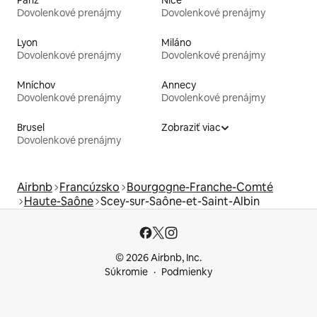
Paríž
Nice
Dovolenkové prenájmy
Dovolenkové prenájmy
Lyon
Miláno
Dovolenkové prenájmy
Dovolenkové prenájmy
Mníchov
Annecy
Dovolenkové prenájmy
Dovolenkové prenájmy
Brusel
Zobraziť viac
Dovolenkové prenájmy
Airbnb
Francúzsko
Bourgogne-Franche-Comté
Haute-Saône
Scey-sur-Saône-et-Saint-Albin
© 2026 Airbnb, Inc.
Súkromie
Podmienky