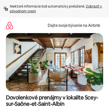
Preskočiť
Niektoré informácie boli automaticky preložené. 
Zobraziť v 
na
pôvodnom znení
obsah.
Dajte svoje bývanie na Airbnb
Dovolenkové prenájmy v lokalite Scey-
sur-Saône-et-Saint-Albin