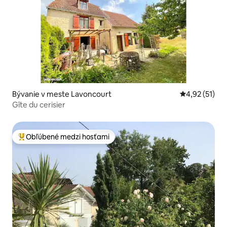
Bývanie v meste Lavoncourt
Priemerné oh
4,92 (51)
Gîte du cerisier
Obľúbené medzi hosťami
Najobľúbenejšie medzi hosťami