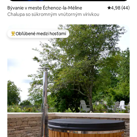
Bývanie v meste Échenoz-la-Méline
Priemerné oho
4,98 (44)
Chalupa so súkromným vnútorným vírivkou
Obľúbené medzi hosťami
Najobľúbenejšie medzi hosťami