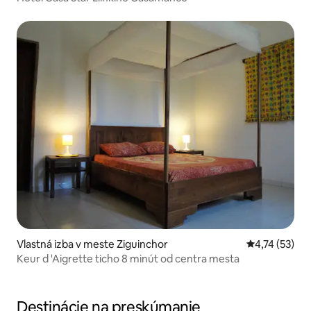
Vlastná izba v meste Ziguinchor
Priemerné oh
4,74 (53)
Keur d 'Aigrette ticho 8 minút od centra mesta
Destinácie na preskúmanie