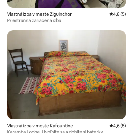
Vlastná izba v meste Ziguinchor
Priemerné 
4,8 (5)
Priestranná zariadená izba
Vlastná izba v meste Kafountine
Priemerné 
4,6 (5)
Karamba Lodge. Uvoľnite sa a dobite si baterky