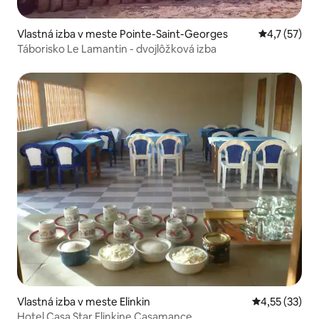
Vlastná izba v meste Pointe-Saint-Georges
Priemerné o
4,7 (57)
Táborisko Le Lamantin - dvojlôžková izba
Vlastná izba v meste Elinkin
Priemerné oho
4,55 (33)
Hotel Casa Star Elinkine Casamance