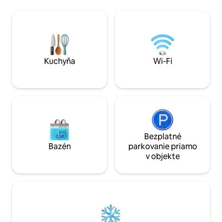
hriankovač, sušič vlasov, ventilátory…
7/7.
Možnosť požičať si knihy, komiksy,
stolové hry, petangové loptičky Mnoho
výletov v okolí: pešia turistika, cyklistika,
kanoistika, rybárčenie, paddleboarding...
Raňajky na požiadanie.
Kuchyňa
Wi-Fi
Bezplatné
Bazén
parkovanie priamo
v objekte