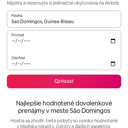
Nájdite a rezervujte si jedinečné ubytovania na Airbnb
Poloha
Keď budú výsledky k dispozícii, môžete si ich prechádzať pom
Príchod
Odchod
Hľadať
Najlepšie hodnotené dovolenkové
prenájmy v meste São Domingos
Hostia sa zhodli: tieto pobyty sú vysoko hodnotené
z hľadiska lokality, čistoty a ďalších aspektov.