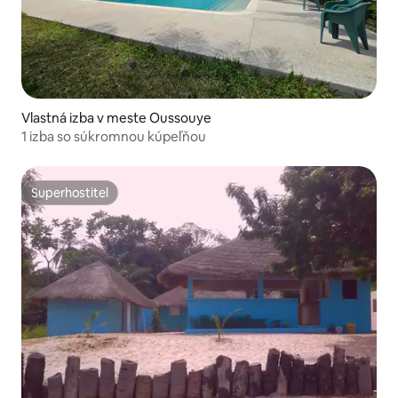
Vlastná izba v meste Oussouye
1 izba so súkromnou kúpeľňou
Superhostiteľ
Superhostiteľ