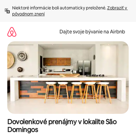
Preskočiť
Niektoré informácie boli automaticky preložené. 
Zobraziť v 
na
pôvodnom znení
obsah.
Dajte svoje bývanie na Airbnb
Dovolenkové prenájmy v lokalite São
Domingos