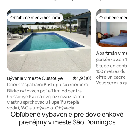
Obľúbené medzi hosťami
Obľúbené medzi 
Obľúbené medzi hosťami
Obľúbené medzi 
Apartmán v meste
r
garsónka Zen 1
Située en centre vi
100 mètres du port ce s
offre un cadre cal
Bývanie v meste Oussouye
Priemerné ohodnotenie 4,9 z 
4,9 (10)
Vous serez à quel
Dom s 2 spálňami Prístup k súkromnému
commerces (Aucha
bazénu
Blízko ryžových polí a 1 km od centra
Food et lieux d’inté
Oussouye Každá dvojlôžková izba má
chambre est équipé
vlastnú sprchovaciu kúpeľňu (teplá
et d’un climatiseur
voda), WC a umývadlo. Obývacia
voyageurs solo ou
Obľúbené vybavenie pre dovolenkové
izba/kuchyňa Terasa, záhrada,
découvrir Ziguincho
súkromné parkovanie, relaxačná zóna
prenájmy v meste São Domingos
, sauf électricité 
pod slamenou chatou Práčka,
néanmoins une ch
chladnička, sporák, gril, mikrovlnná rúra,
gratuitement a l' 