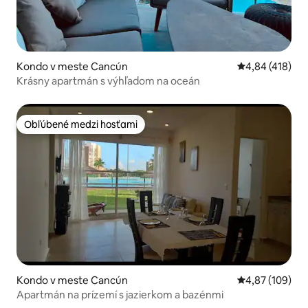
Kondo v meste Cancún
Priemerné ohod
4,84 (418)
Krásny apartmán s výhľadom na oceán
Obľúbené medzi hosťami
Obľúbené medzi hosťami
Kondo v meste Cancún
Priemerné ohod
4,87 (109)
Apartmán na prízemí s jazierkom a bazénmi