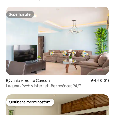
spálne
Superhostiteľ
Superhostiteľ
Bývanie v meste Cancún
Priemerné oho
4,68 (31)
Laguna~Rýchly internet~Bezpečnosť 24/7
Obľúbené medzi hosťami
Obľúbené medzi hosťami