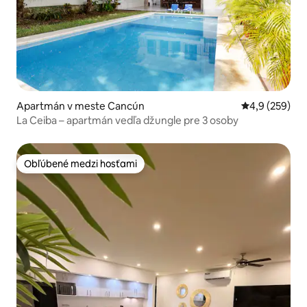
Apartmán v meste Cancún
Priemerné oho
4,9 (259)
La Ceiba – apartmán vedľa džungle pre 3 osoby
Obľúbené medzi hosťami
Obľúbené medzi hosťami