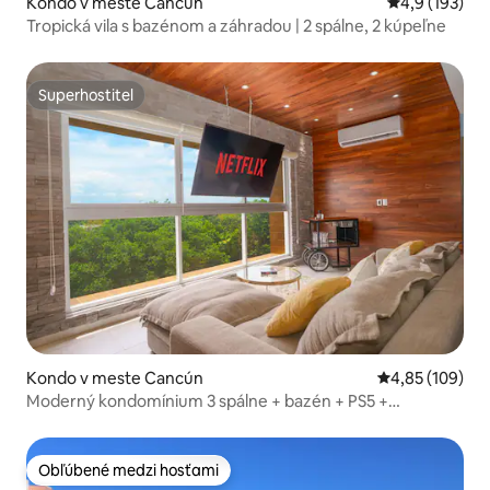
Kondo v meste Cancún
Priemerné oho
4,9 (193)
Tropická vila s bazénom a záhradou | 2 spálne, 2 kúpeľne
Superhostiteľ
Superhostiteľ
Kondo v meste Cancún
Priemerné ohod
4,85 (109)
Moderný kondomínium 3 spálne + bazén + PS5 +
bezplatná kyvadlová doprava
Obľúbené medzi hosťami
Obľúbené medzi hosťami