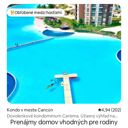
Obľúbené medzi hosťami
Najobľúbenejšie medzi hosťami
Kondo v meste Cancún
Priemerné ohod
4,94 (202)
Dovolenkové kondomínium Carisma. Úžasný výhľad na
Prenájmy domov vhodných pre rodiny
tyrkysové more!!!