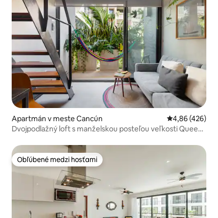
Apartmán v meste Cancún
Priemerné ohod
4,86 (426)
Dvojpodlažný loft s manželskou posteľou veľkosti Queen
a strešným bazénom pri trajekte
Obľúbené medzi hosťami
Obľúbené medzi hosťami