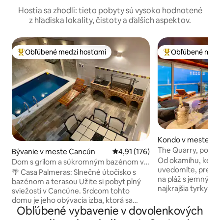
Hostia sa zhodli: tieto pobyty sú vysoko hodnotené
z hľadiska lokality, čistoty a ďalších aspektov.
Obľúbené medzi hosťami
Obľúbené medz
Najobľúbenejšie medzi hosťami
Najobľúbenejšie 
Kondo v meste C
The Quarry, pods
Bývanie v meste Cancún
Priemerné ohodnotenie 4,91 z 5
4,91 (176)
pláži 150 m od klu
Od okamihu, keď vs
Dom s grilom a súkromným bazénom v
uvedomíte, prečo s
Santuariu
🌴 Casa Palmeras: Slnečné útočisko s
na pláž s jemným 
bazénom a terasou Užite si pobyt plný
najkrajšia tyrkysov
sviežosti v Cancúne. Srdcom tohto
všetko, čo môžete 
domu je jeho obývacia izba, ktorá sa
panoramatických v
Obľúbené vybavenie v dovolenkových
otvára na terasu s bazénom – priestor
apartmán ponúka. Žiadny detail nebo
navrhnutý tak, aby doň mohol prúdiť