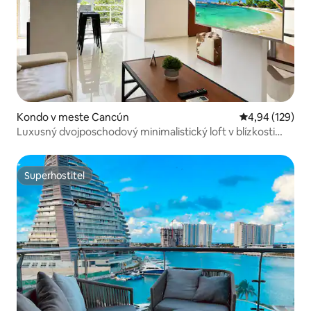
Kondo v meste Cancún
Priemerné ohod
4,94 (129)
Luxusný dvojposchodový minimalistický loft v blízkosti
pláže!
Superhostiteľ
Superhostiteľ