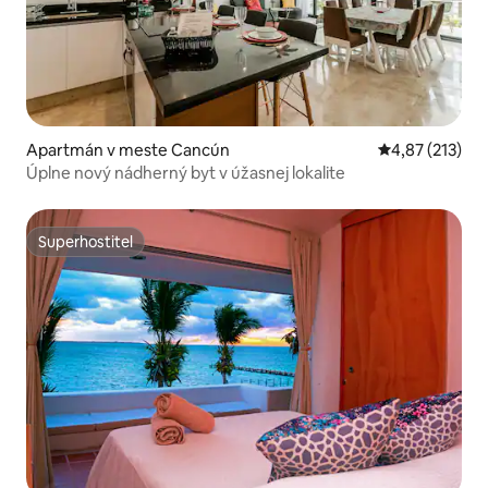
Apartmán v meste Cancún
Priemerné ohod
4,87 (213)
Úplne nový nádherný byt v úžasnej lokalite
Superhostiteľ
Superhostiteľ