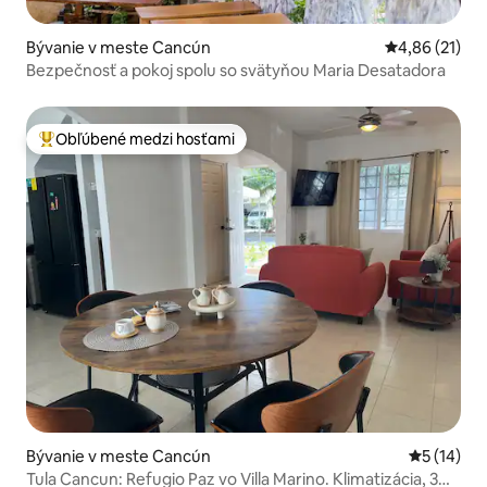
Bývanie v meste Cancún
Priemerné oho
4,86 (21)
Bezpečnosť a pokoj spolu so svätyňou Maria Desatadora
Obľúbené medzi hosťami
Najobľúbenejšie medzi hosťami
Bývanie v meste Cancún
Priemerné 
5 (14)
Tula Cancun: Refugio Paz vo Villa Marino. Klimatizácia, 3