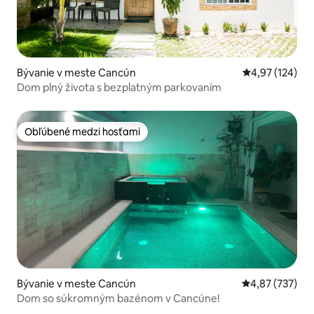
Bývanie v meste Cancún
Priemerné ohod
4,97 (124)
Dom plný života s bezplatným parkovaním
Obľúbené medzi hosťami
Obľúbené medzi hosťami
Bývanie v meste Cancún
Priemerné ohod
4,87 (737)
Dom so súkromným bazénom v Cancúne!