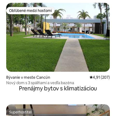
Obľúbené medzi hosťami
Obľúbené medzi hosťami
Bývanie v meste Cancún
Priemerné ohod
4,91 (207)
Nový dom s 3 spálňami a vedľa bazéna
Prenájmy bytov s klimatizáciou
Superhostiteľ
Superhostiteľ