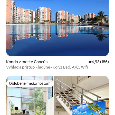
Kondo v meste Cancún
Priemerné ohod
4,93 (186)
Výhľad a prístup k lagúne~Kg Sz Bed, A/C, Wifi
Obľúbené medzi hosťami
Obľúbené medzi hosťami