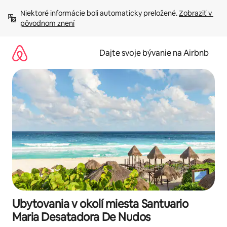
Preskočiť
Niektoré informácie boli automaticky preložené. 
Zobraziť v 
na
pôvodnom znení
obsah.
Dajte svoje bývanie na Airbnb
Ubytovania v okolí miesta Santuario
Maria Desatadora De Nudos