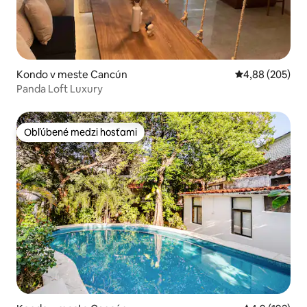
Kondo v meste Cancún
Priemerné ohod
4,88 (205)
Panda Loft Luxury
Obľúbené medzi hosťami
Obľúbené medzi hosťami