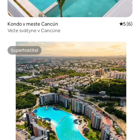
Kondo v meste Cancún
Priemerné
5 (6)
Veže svätyne v Cancúne
Superhostiteľ
Superhostiteľ