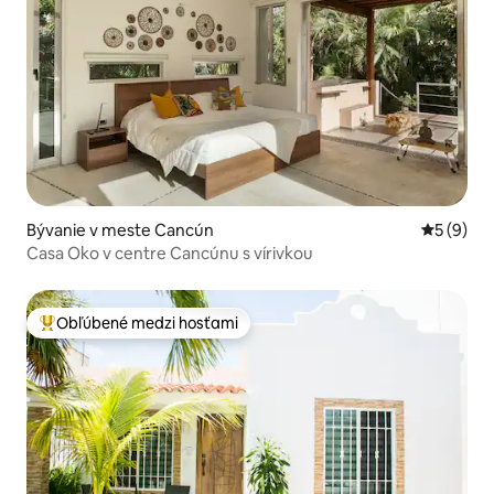
Bývanie v meste Cancún
Priemerné
5 (9)
Casa Oko v centre Cancúnu s vírivkou
Obľúbené medzi hosťami
Najobľúbenejšie medzi hosťami