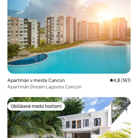
Apartmán v meste Cancún
Priemerné oh
4,8 (161)
Apartmán Dream Lagoons Cancún
Obľúbené medzi hosťami
Obľúbené medzi hosťami