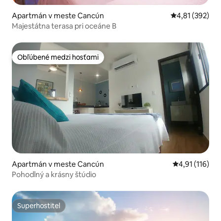
Apartmán v meste Cancún
Priemerné ohod
4,81 (392)
Majestátna terasa pri oceáne B
Obľúbené medzi hosťami
Obľúbené medzi hosťami
Apartmán v meste Cancún
Priemerné oho
4,91 (116)
Pohodlný a krásny štúdio
Superhostiteľ
Superhostiteľ