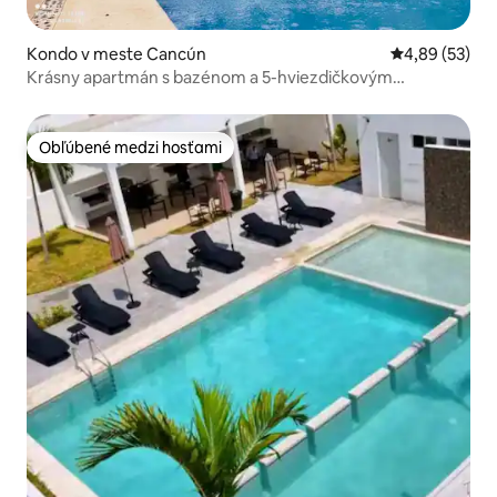
Kondo v meste Cancún
Priemerné oho
4,89 (53)
Krásny apartmán s bazénom a 5-hviezdičkovým
vybavením
Obľúbené medzi hosťami
Obľúbené medzi hosťami