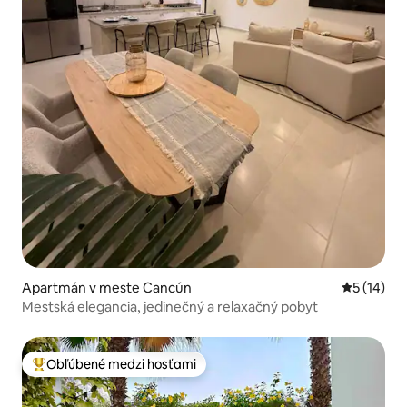
Apartmán v meste Cancún
Priemerné 
5 (14)
Mestská elegancia, jedinečný a relaxačný pobyt
Obľúbené medzi hosťami
Najobľúbenejšie medzi hosťami