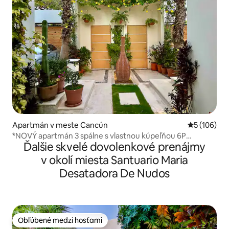
Apartmán v meste Cancún
Priemerné o
5 (106)
*NOVÝ apartmán 3 spálne s vlastnou kúpeľňou 6P
Ďalšie skvelé dovolenkové prenájmy
VÝCHOD SLNKA
v okolí miesta Santuario Maria
Desatadora De Nudos
Obľúbené medzi hosťami
Obľúbené medzi hosťami