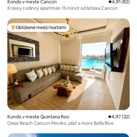
Kondo v meste Cancún
Priemerné oho
4,91 (82)
Krásny rodinný apartmán 15 minút od letiska Cancún
Obľúbené medzi hosťami
Najobľúbenejšie medzi hosťami
Kondo v meste Quintana Roo
Priemerné oho
4,97 (32)
Oasis Beach Cancún Mexiko, pláž a more Bella Blue