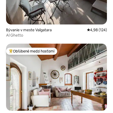
Bývanie v meste Valgatara
Priemerné ohod
4,98 (124)
Al Ghetto
Obľúbené medzi hosťami
Najobľúbenejšie medzi hosťami