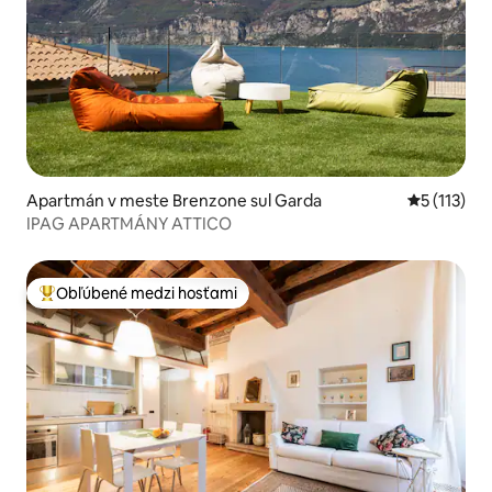
Apartmán v meste Brenzone sul Garda
Priemerné 
5 (113)
IPAG APARTMÁNY ATTICO
Obľúbené medzi hosťami
Najobľúbenejšie medzi hosťami