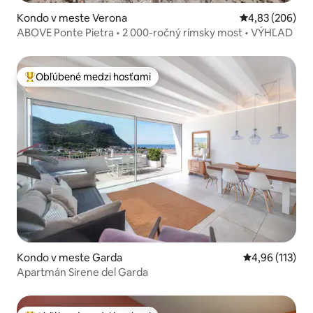
Kondo v meste Verona
Priemerné ohod
4,83 (206)
ABOVE Ponte Pietra • 2 000-ročný rímsky most • VÝHĽAD
Obľúbené medzi hosťami
Najobľúbenejšie medzi hosťami
Kondo v meste Garda
Priemerné oho
4,96 (113)
Apartmán Sirene del Garda