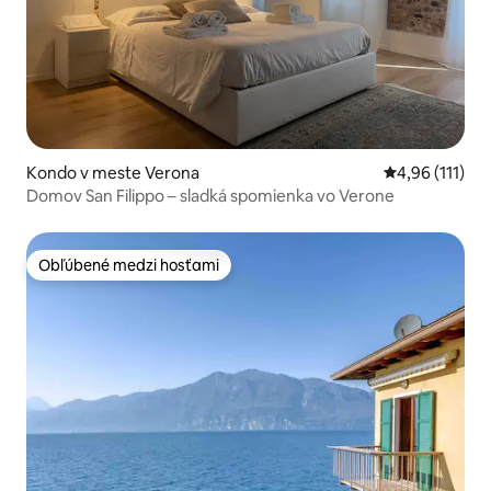
Kondo v meste Verona
Priemerné oho
4,96 (111)
Domov San Filippo – sladká spomienka vo Verone
Obľúbené medzi hosťami
Obľúbené medzi hosťami