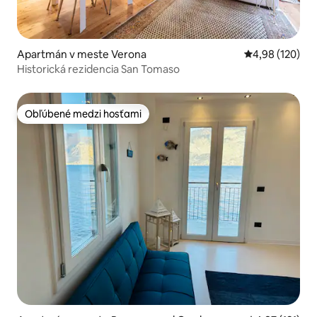
Apartmán v meste Verona
Priemerné ohod
4,98 (120)
Historická rezidencia San Tomaso
Obľúbené medzi hosťami
Obľúbené medzi hosťami