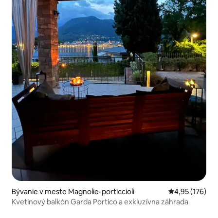
Bývanie v meste Magnolie-porticcioli
Priemerné ohod
4,95 (176)
Kvetinový balkón Garda Portico a exkluzívna záhrada