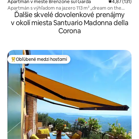
Apartmán v meste Brenzone sul Garda
Priemerné oho
4,87 (131)
Apartmán s výhľadom na jazero 113 m² „dream on the
Ďalšie skvelé dovolenkové prenájmy
lake“
v okolí miesta Santuario Madonna della
Corona
Obľúbené medzi hosťami
Najobľúbenejšie medzi hosťami