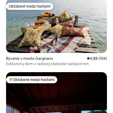
Obľúbené medzi hosťami
Obľúbené medzi hosťami
Bývanie v meste Gargnano
Priemerné ohod
4,88 (104)
Exkluzívny dom v radovej zástavbe nad jazerom
Obľúbené medzi hosťami
Najobľúbenejšie medzi hosťami