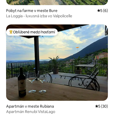
Pobyt na farme v meste Bure
Priemerné
5 (6)
La Loggia - luxusná izba vo Valpolicelle
Obľúbené medzi hosťami
Najobľúbenejšie medzi hosťami
Apartmán v meste Rubiana
Priemerné 
5 (30)
Apartmán Renubi VistaLago