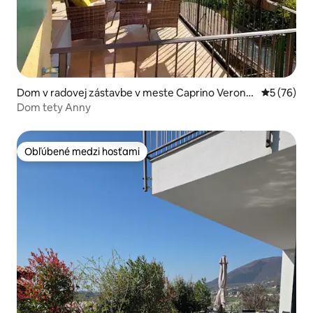
Dom v radovej zástavbe v meste Caprino Verone
Priemerné 
5 (76)
se
Dom tety Anny
Obľúbené medzi hosťami
Obľúbené medzi hosťami