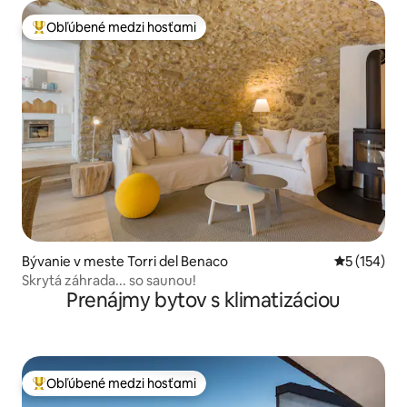
Obľúbené medzi hosťami
Najobľúbenejšie medzi hosťami
Bývanie v meste Torri del Benaco
Priemerné o
5 (154)
Skrytá záhrada... so saunou!
Prenájmy bytov s klimatizáciou
Obľúbené medzi hosťami
Najobľúbenejšie medzi hosťami