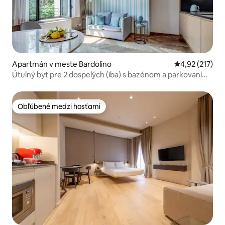
Apartmán v meste Bardolino
Priemerné ohod
4,92 (217)
Útulný byt pre 2 dospelých (iba) s bazénom a parkovaním
v Bardolino
Obľúbené medzi hosťami
Obľúbené medzi hosťami