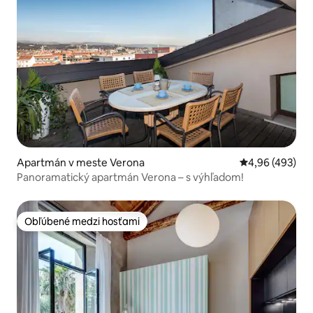
Apartmán v meste Verona
Priemerné ohod
4,96 (493)
Panoramatický apartmán Verona – s výhľadom!
Obľúbené medzi hosťami
Obľúbené medzi hosťami