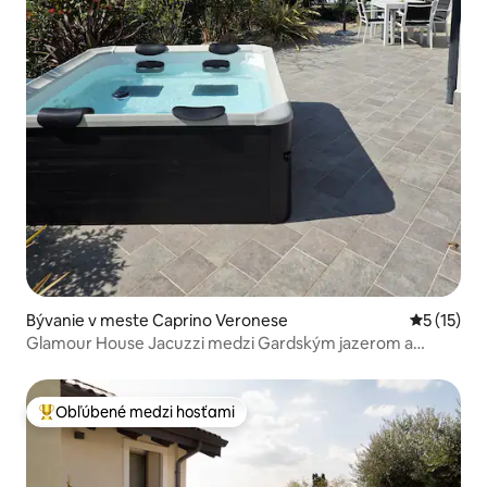
Bývanie v meste Caprino Veronese
Priemerné
5 (15)
Glamour House Jacuzzi medzi Gardským jazerom a
kopcami
Obľúbené medzi hosťami
Najobľúbenejšie medzi hosťami