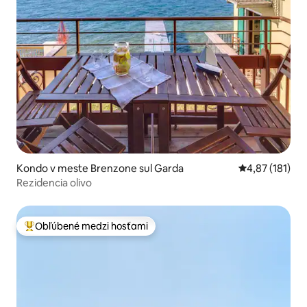
Kondo v meste Brenzone sul Garda
Priemerné oho
4,87 (181)
Rezidencia olivo
Obľúbené medzi hosťami
Najobľúbenejšie medzi hosťami