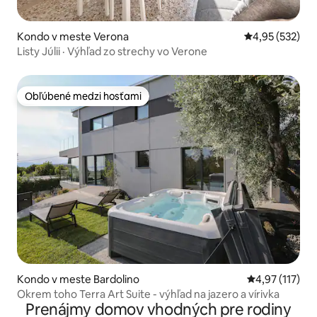
Kondo v meste Verona
Priemerné ohod
4,95 (532)
Listy Júlii · Výhľad zo strechy vo Verone
Obľúbené medzi hosťami
Obľúbené medzi hosťami
Kondo v meste Bardolino
Priemerné oho
4,97 (117)
Okrem toho Terra Art Suite - výhľad na jazero a vírivka
Prenájmy domov vhodných pre rodiny