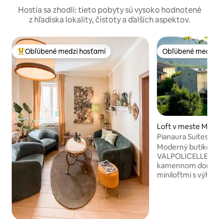
Hostia sa zhodli: tieto pobyty sú vysoko hodnotené
z hľadiska lokality, čistoty a ďalších aspektov.
Obľúbené medzi hosťami
Obľúbené medzi 
Najobľúbenejšie medzi hosťami
Obľúbené medzi 
Loft v meste Mara
olicella
Pianaura Suites - mi
Moderný butikový
VALPOLICELLE, v 
kamennom dome s
miniloftmi s výhľa
ZÁHRADOU plnou 
obklopenou vinica
VIRILÁKŇOU, ktor
súkromne 2 hodiny