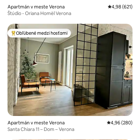
Apartmán v meste Verona
Priemerné ohod
4,98 (621)
Štúdio - Oriana Homèl Verona
Obľúbené medzi hosťami
Najobľúbenejšie medzi hosťami
Apartmán v meste Verona
Priemerné ohod
4,96 (280)
Santa Chiara 11 – Dom – Verona