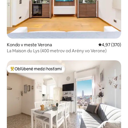
Kondo v meste Verona
Priemerné ohod
4,97 (370)
La Maison du Lys (400 metrov od Arény vo Verone)
Obľúbené medzi hosťami
Najobľúbenejšie medzi hosťami