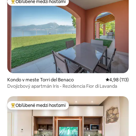
Obľúbené medzi hosťami
Najobľúbenejšie medzi hosťami
Kondo v meste Torri del Benaco
Priemerné oho
4,98 (113)
Dvojizbový apartmán Iris - Rezidencia Fior di Lavanda
Obľúbené medzi hosťami
Najobľúbenejšie medzi hosťami