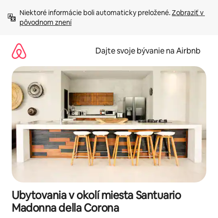
Preskočiť
Niektoré informácie boli automaticky preložené. 
Zobraziť v 
na
pôvodnom znení
obsah.
Dajte svoje bývanie na Airbnb
Ubytovania v okolí miesta Santuario
Madonna della Corona