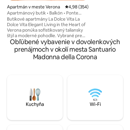
do septembra, pre
vyhrievaná). EKOLOGICKÝ geotermálny
Apartmán v meste Verona
Priemerné ohodnotenie 4,98 z 5
4,98 (354)
systém na vykurov
Apartmánový butik • Balkón • Ponte
solárne panely na 
Pietra
Butikové apartmány La Dolce Vita La
potrebné na prípr
Dolce Vita Elegant Living in the Heart of
apartmáne je zahr
Verona ponúka sofistikovaný taliansky
od Verony, 30 mi
štýl a moderné pohodlie. Vybrané pre
jazera, 25 minút od
Obľúbené vybavenie v dovolenkových
hostí, ktorí oceňujú kvalitu a vynikajúcu
polohu. •⁠ ⁠Prémiový odpočinok: 2 spálne
prenájmoch v okolí mesta Santuario
s 5 cm vrchnými matracmi z pamäťovej
Madonna della Corona
peny (jedna so súkromným balkónom). •⁠
⁠Súkromie: 2 kúpeľne a plne vybavená
kuchyňa. •⁠ ⁠Prístup: Mimo zóny
obmedzeného dopravného prístupu
(ZTL); bezplatné verejné parkovisko vo
vzdialenosti 50 m. Poplatky (hotovosť pri
odchode): •⁠ ⁠Upratovanie: 55 € •⁠ ⁠Mestská
daň: 3,50 € za osobu za noc, prvé 4 noci.
Kuchyňa
Wi-Fi