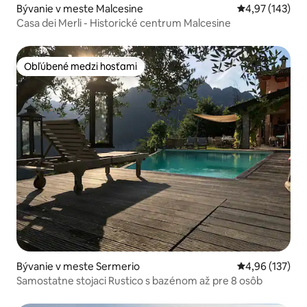
Bývanie v meste Malcesine
Priemerné ohod
4,97 (143)
Casa dei Merli - Historické centrum Malcesine
Obľúbené medzi hosťami
Obľúbené medzi hosťami
Bývanie v meste Sermerio
Priemerné ohod
4,96 (137)
Samostatne stojaci Rustico s bazénom až pre 8 osôb