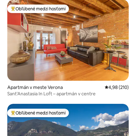
Obľúbené medzi hosťami
Najobľúbenejšie medzi hosťami
Apartmán v meste Verona
Priemerné ohod
4,98 (210)
Sant'Anastasia In Loft – apartmán v centre
Obľúbené medzi hosťami
Najobľúbenejšie medzi hosťami