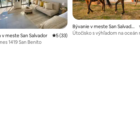
Bývanie v meste San Salvador
Sur
Útočisko s výhľadom na oceán
 v meste San Salvador
Priemerné ohodnotenie 5 z 5, počet hod
5 (33)
Surf City
es 1419 San Benito
nie 5 z 5, počet hodnotení: 36