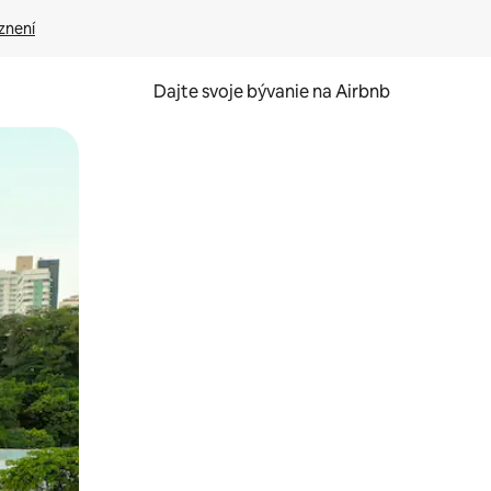
znení
Dajte svoje bývanie na Airbnb
kúmať pomocou dotykových gest či potiahnutia prstom.