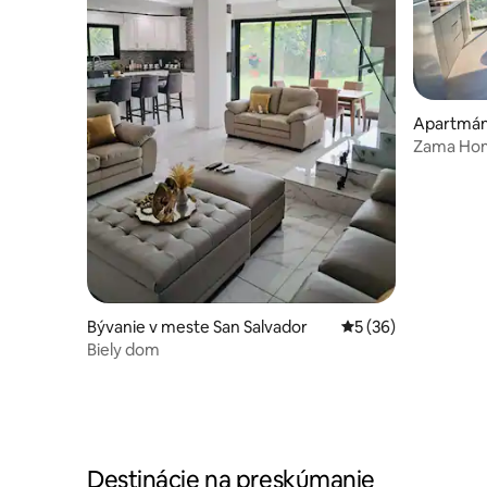
Apartmán
Zama Hom
Bývanie v meste San Salvador
Priemerné ohodnote
5 (36)
Biely dom
Destinácie na preskúmanie