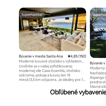
Superhostiteľ
Superhos
Superhostiteľ
Superhos
Bývanie v meste Santa Ana
Priemerné ohodnotenie 
4,85 (150)
Moderné luxusné útočisko s výhľadom
Bývanie v
na jazero Coatepeque
Uvoľnite sa v našej sofistikovanej
xacuango
Moderný o
modernej vile Casa ItzamNá, útočisko
Ilopango 
Nachádza 
súkromia, pokoja a luxusu len 15
Ilopango 
minút/3,5 km od jazera. Je ideálny pre 12
predná str
hostí a môže sa pochváliť nádherným
hlavná iz
výhľadom na jazero, priestrannými
Obľúbené vybavenie
2 izby s 1 manželskou posteľou Queen a
interiérmi a luxusným vybavením.
prístelka
Oddýchnite si pri pokojnom bazéne,
pohovkou.
vychutnajte si bezproblémové vnútorné
jazero a vlas