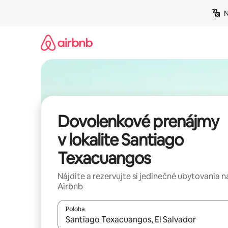
Preskočiť
N
na
obsah.
Dovolenkové prenájmy
v lokalite Santiago
Texacuangos
Nájdite a rezervujte si jedinečné ubytovania n
Airbnb
Poloha
Keď budú výsledky k dispozícii, môžete si ich p