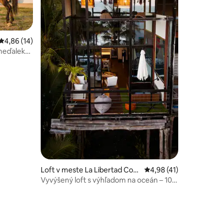
Priemerné ohodnotenie 4,86 z 5, počet hodnotení: 14
4,86 (14)
 neďaleko
notení: 33
Loft v meste La Libertad Cost
Priemerné ohodnoteni
4,98 (41)
a
Vyvýšený loft s výhľadom na oceán – 10
min El Tunco