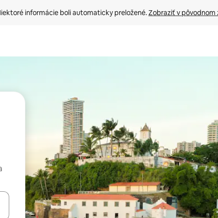
iektoré informácie boli automaticky preložené. 
Zobraziť v pôvodnom 
a
rechádzať pomocou klávesov so šípkami nahor a nadol alebo ich pres