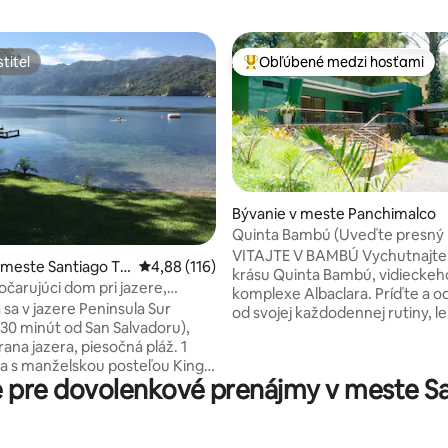
titeľ
Obľúbené medzi hosťami
titeľ
Najobľúbenejšie medzi hosťami
Bývanie v meste Panchimalco
Quinta Bambú (Uveďte presný
4,85 z 5, počet hodnotení: 150
osôb)
VITAJTE V BAMBÚ Vychutnajte s
 meste Santiago Te
Priemerné ohodnotenie 4,88 z 5, počet hodn
4,88 (116)
krásu Quinta Bambú, vidiecke
s
čarujúci dom pri jazere,
komplexe Albaclara. Príďte a o
Sur
sa v jazere Peninsula Sur
od svojej každodennej rutiny, le
(30 minút od San Salvadoru),
minút od San Salvadora a 50 mi
ana jazera, piesočná pláž. 1
letiska. Máme všetko, čo potre
ba s manželskou posteľou King,
aby bol váš zážitok nezabudnut
 pre dovolenkové prenájmy v meste S
Bambú je krásna, plne vybaven
mi a obývacia izba s rozkladacou
pre štyroch ľudí s dvoma spálň
 Všetky izby s výhľadom na
klimatizáciou, televízormi, pri
tnou kúpeľňou. S kajakom a
grilovanie a 4-miestnou vírivkou