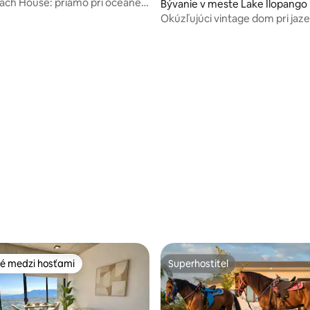
r
ach House: priamo pri oceáne a
Bývanie v meste Lake Ilopango
omným bazénom
Okúzľujúci vintage dom pri jaz
 4,81 z 5, počet hodnotení: 57
é medzi hosťami
Superhostiteľ
é medzi hosťami
Superhostiteľ