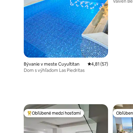
El Salvado
Vaivén Be
so súkr
Bývanie v meste Cuyultitan
Priemerné ohodnotenie
4,81 (57)
Dom s výhľadom Las Piedritas
Obľúbené medzi hosťami
Obľúben
Najobľúbenejšie medzi hosťami
Obľúben