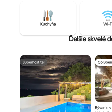
a vonkajšie bývanie so súkromnou
paddleboardom. Mo
terasou ideálnou na stretnutia,
drevené terasy a malé m
stolovanie pod šírym nebom a tiché
prírodnom
západy slnka. Táto vila s moderným
páry, jed
pohodlím, ako je vysokorýchlostné Wi-Fi
(s deťmi)
Kuchyňa
Wi-F
a plne vybavená kuchyňa, ponúka
priateľov
nezabudnuteľný únik.
Ďalšie skvelé 
Superhostiteľ
Obľúben
Superhostiteľ
Obľúben
Bývanie v