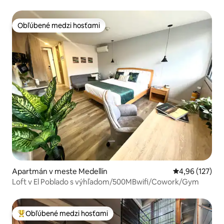
Obľúbené medzi hosťami
Obľúbené medzi hosťami
Apartmán v meste Medellín
Priemerné ohod
4,96 (127)
Loft v El Poblado s výhľadom/500MBwifi/Cowork/Gym
Obľúbené medzi hosťami
Najobľúbenejšie medzi hosťami