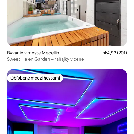
Bývanie v meste Medellín
Priemerné ohod
4,92 (201)
Sweet Helen Garden – raňajky v cene
Obľúbené medzi hosťami
Obľúbené medzi hosťami