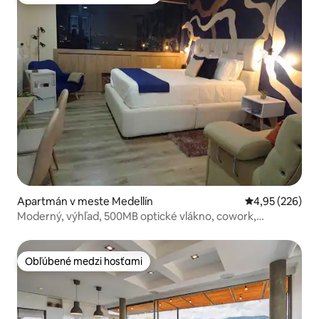
Najobľúbenejšie medzi hosťami
Apartmán v meste Medellín
Priemerné ohod
4,95 (226)
Moderný, výhľad, 500MB optické vlákno, cowork,
telocvičňa, klimatizácia
Obľúbené medzi hosťami
Obľúbené medzi hosťami