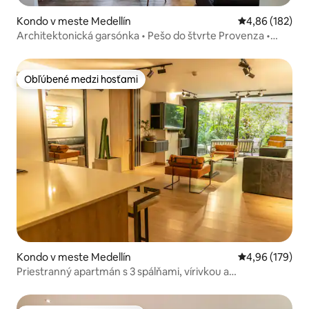
Kondo v meste Medellín
Priemerné ohod
4,86 (182)
Architektonická garsónka • Pešo do štvrte Provenza •
Optické vlákno
Obľúbené medzi hosťami
Obľúbené medzi hosťami
Kondo v meste Medellín
Priemerné ohod
4,96 (179)
Priestranný apartmán s 3 spálňami, vírivkou a
klimatizáciou | Provenza