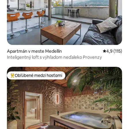
Apartmán v meste Medellín
Priemerné oh
4,9 (115)
Inteligentný loft s výhľadom neďaleko Provenzy
Obľúbené medzi hosťami
Najobľúbenejšie medzi hosťami