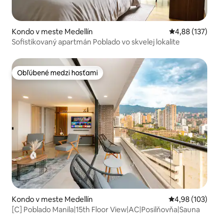
Kondo v meste Medellín
Priemerné ohod
4,88 (137)
Sofistikovaný apartmán Poblado vo skvelej lokalite
Obľúbené medzi hosťami
Obľúbené medzi hosťami
Kondo v meste Medellín
Priemerné ohod
4,98 (103)
[C] Poblado Manila|15th Floor View|AC|Posilňovňa|Sauna