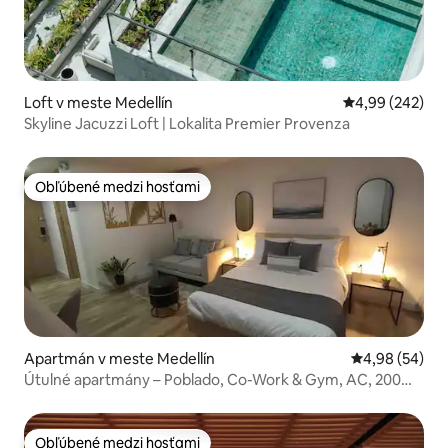
Loft v meste Medellín
Priemerné ohod
4,99 (242)
Skyline Jacuzzi Loft | Lokalita Premier Provenza
Obľúbené medzi hosťami
Obľúbené medzi hosťami
Apartmán v meste Medellín
Priemerné oho
4,98 (54)
Útulné apartmány – Poblado, Co-Work & Gym, AC, 200
MB
Obľúbené medzi hosťami