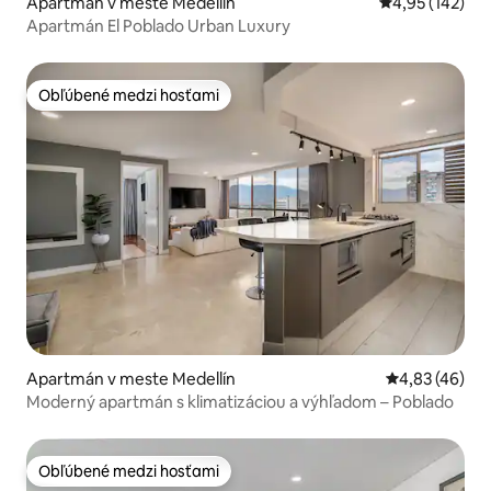
Apartmán v meste Medellín
Priemerné ohod
4,95 (142)
Apartmán El Poblado Urban Luxury
Obľúbené medzi hosťami
Obľúbené medzi hosťami
Apartmán v meste Medellín
Priemerné oho
4,83 (46)
Moderný apartmán s klimatizáciou a výhľadom – Poblado
Obľúbené medzi hosťami
Obľúbené medzi hosťami