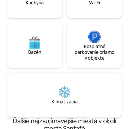
vírivka v spoločných priestoroch, ale vo
Práčka a plynová s
Kuchyňa
Wi-Fi
svojom apartmáne máte vlastnú vírivku
vybavená kuchyňa. Rýchle Wi
Nepretržitý prích
Bezplatné
Bazén
parkovanie priamo
v objekte
Klimatizácia
Ďalšie najzaujímavejšie miesta v okolí
mesta Santafé