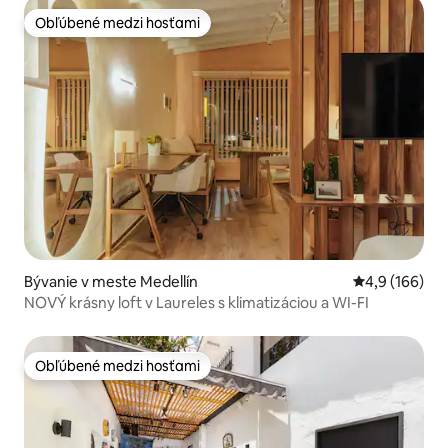
Obľúbené medzi hosťami
Obľúbené medzi hosťami
Bývanie v meste Medellín
Priemerné oho
4,9 (166)
NOVÝ krásny loft v Laureles s klimatizáciou a WI-FI
Obľúbené medzi hosťami
Obľúbené medzi hosťami