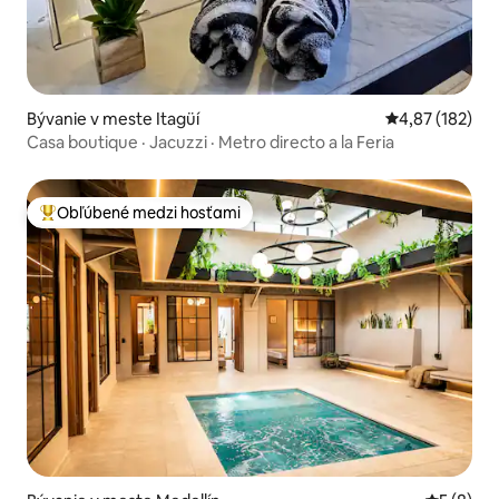
Bývanie v meste Itagüí
Priemerné ohod
4,87 (182)
Casa boutique · Jacuzzi · Metro directo a la Feria
Obľúbené medzi hosťami
Najobľúbenejšie medzi hosťami