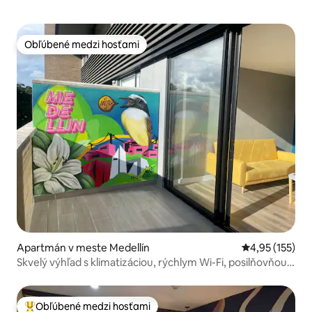
Obľúbené medzi hosťami
Obľúbené medzi hosťami
Apartmán v meste Medellín
Priemerné ohod
4,95 (155)
Skvelý výhľad s klimatizáciou, rýchlym Wi-Fi, posilňovňou,
terasou, w/d
Obľúbené medzi hosťami