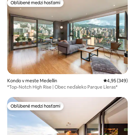
Obľúbené medzi hosťami
Obľúbené medzi hosťami
Kondo v meste Medellín
Priemerné ohod
4,95 (349)
*Top-Notch High Rise | Obec neďaleko Parque Lleras*
Obľúbené medzi hosťami
Obľúbené medzi hosťami