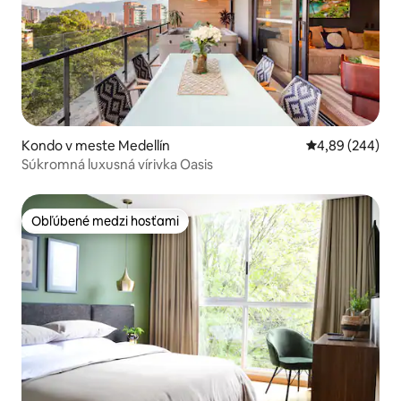
Kondo v meste Medellín
Priemerné ohod
4,89 (244)
Súkromná luxusná vírivka Oasis
Obľúbené medzi hosťami
Obľúbené medzi hosťami