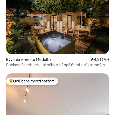
Bývanie v meste Medellín
Priemerné oho
4,91 (70)
Poblado Sanctuary – útočisko s 2 spálňami a súkromným
vírivkou
Obľúbené medzi hosťami
Najobľúbenejšie medzi hosťami