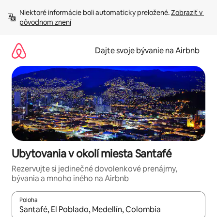
Preskočiť
Niektoré informácie boli automaticky preložené. 
Zobraziť v 
na
pôvodnom znení
obsah.
Dajte svoje bývanie na Airbnb
Ubytovania v okolí miesta Santafé
Rezervujte si jedinečné dovolenkové prenájmy,
bývania a mnoho iného na Airbnb
Poloha
Keď budú výsledky k dispozícii, môžete si ich prechádzať pom