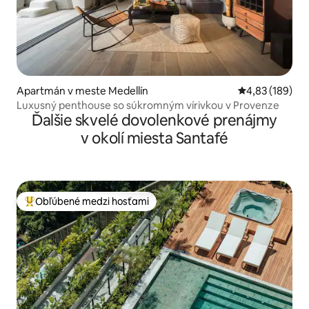
Apartmán v meste Medellín
Priemerné ohod
4,83 (189)
Luxusný penthouse so súkromným vírivkou v Provenze
Ďalšie skvelé dovolenkové prenájmy
v okolí miesta Santafé
Obľúbené medzi hosťami
Najobľúbenejšie medzi hosťami