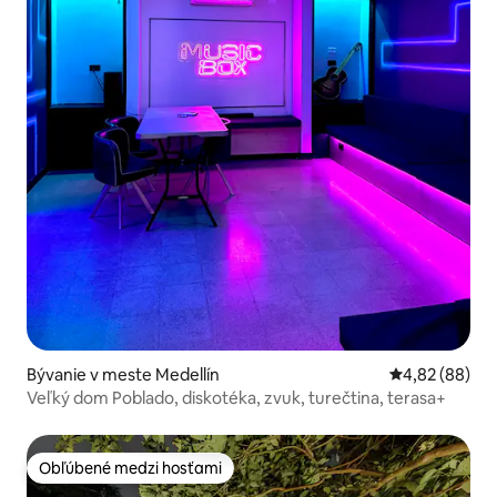
Bývanie v meste Medellín
Priemerné oho
4,82 (88)
Veľký dom Poblado, diskotéka, zvuk, turečtina, terasa+
Obľúbené medzi hosťami
Obľúbené medzi hosťami