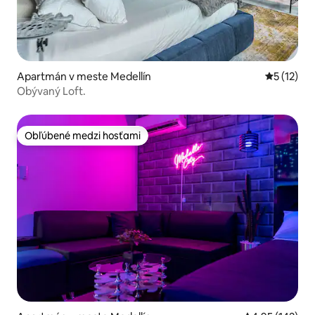
Apartmán v meste Medellín
Priemerné
5 (12)
Obývaný Loft.
Obľúbené medzi hosťami
Obľúbené medzi hosťami