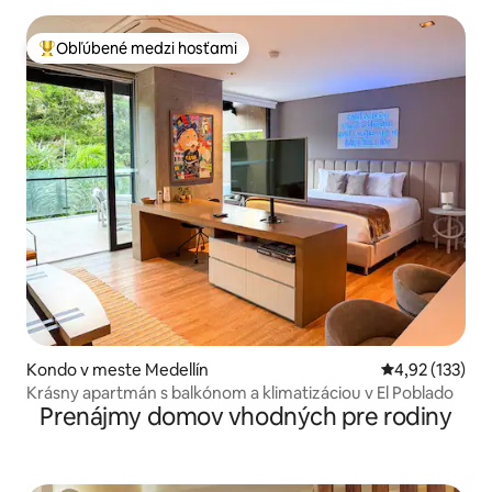
Obľúbené medzi hosťami
Najobľúbenejšie medzi hosťami
Kondo v meste Medellín
Priemerné ohod
4,92 (133)
Krásny apartmán s balkónom a klimatizáciou v El Poblado
Prenájmy domov vhodných pre rodiny