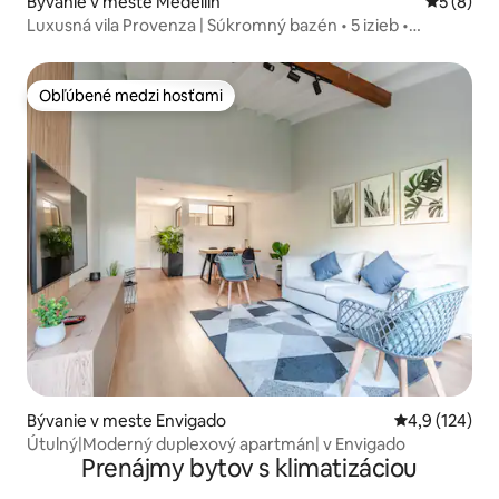
Bývanie v meste Medellín
Priemerné
5 (8)
Luxusná vila Provenza | Súkromný bazén • 5 izieb •
Klimatizácia
Obľúbené medzi hosťami
Obľúbené medzi hosťami
Bývanie v meste Envigado
Priemerné oho
4,9 (124)
Útulný|Moderný duplexový apartmán| v Envigado
Prenájmy bytov s klimatizáciou