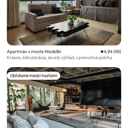
Apartmán v meste Medellín
Priemerné oho
4,94 (49)
Krásne, klimatizácia, skvelý výhľad, výnimočná poloha
Obľúbené medzi hosťami
Obľúbené medzi hosťami