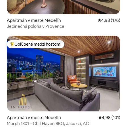
Apartmán v meste Medellín
Priemerné ohod
4,98 (176)
Jedinečná poloha v Provence
Obľúbené medzi hosťami
Najobľúbenejšie medzi hosťami
Apartmán v meste Medellín
Priemerné ohod
4,98 (101)
Morph 1301 – Chill Haven BBQ, Jacuzzi, AC