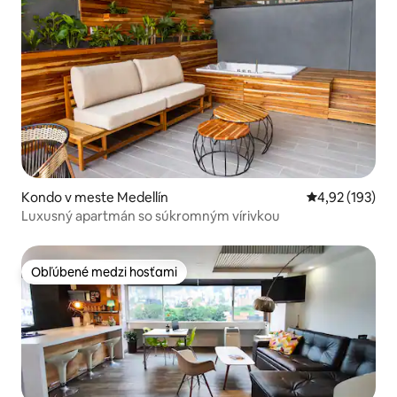
Kondo v meste Medellín
Priemerné ohod
4,92 (193)
Luxusný apartmán so súkromným vírivkou
Obľúbené medzi hosťami
Obľúbené medzi hosťami