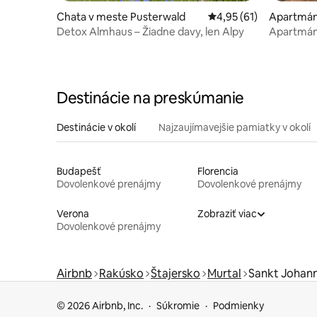
Chata v meste Pusterwald
Priemerné ohodnotenie
4,95 (61)
Apartmán
Detox Almhaus – Žiadne davy, len Alpy
Apartmán 
rodiny
Destinácie na preskúmanie
Destinácie v okolí
Najzaujímavejšie pamiatky v okolí
Budapešť
Florencia
Dovolenkové prenájmy
Dovolenkové prenájmy
Verona
Zobraziť viac
Dovolenkové prenájmy
Airbnb
Rakúsko
Štajersko
Murtal
Sankt Johan
© 2026 Airbnb, Inc.
Súkromie
Podmienky