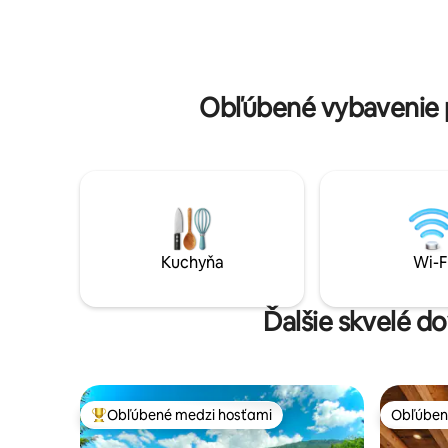
vás, aby s
poschodovou posteľou, rozkladacia
krajiny.<b
pohovka) Posteľná 🧺 bielizeň a uteráky
čistými lí
sú zahrnuté 🎿 Lyžiarske vleky v krátkej
do vonkaj
vzdialenosti – dostupné pešo, na lyžiach
súkromie
alebo autom ☀️ Veľká terasa s
Obľúbené vybavenie 
panoramatickým výhľadom – ideálna na
oddych a grilovanie
Kuchyňa
Wi-F
Ďalšie skvelé d
Obľúbené medzi hosťami
Obľúben
Najobľúbenejšie medzi hosťami
Obľúben