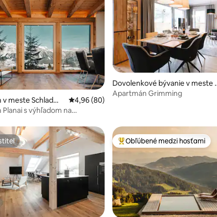
 4,98 z 5, počet hodnotení: 52
Dovolenkové bývanie v meste 
uplitz
Apartmán Grimming
 v meste Schladmi
Priemerné ohodnotenie 4,96 z 5, počet hodn
4,96 (80)
Planai s výhľadom na
n
titeľ
Obľúbené medzi hosťami
titeľ
Najobľúbenejšie medzi hosťami