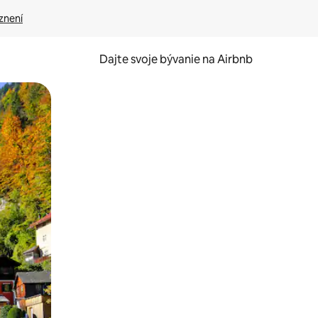
znení
Dajte svoje bývanie na Airbnb
kúmať pomocou dotykových gest či potiahnutia prstom.