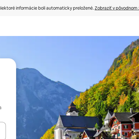
iektoré informácie boli automaticky preložené. 
Zobraziť v pôvodnom 
a
rechádzať pomocou klávesov so šípkami nahor a nadol alebo ich pres