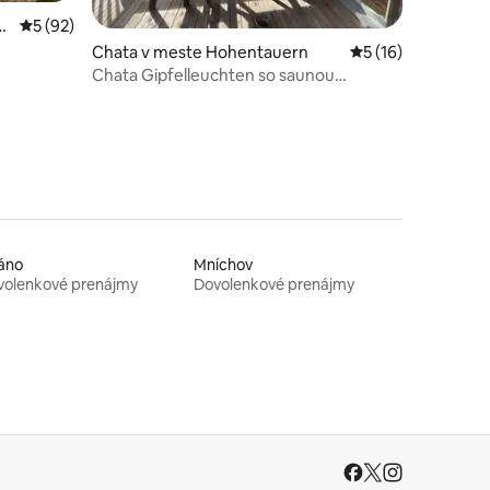
dnotení: 3
O
Priemerné ohodnotenie 5 z 5, počet hodnotení: 92
5 (92)
Chata v meste Hohentauern
Priemerné ohodnot
5 (16)
Chata Gipfelleuchten so saunou
Dovolenkové sídlisko 43
áno
Mníchov
volenkové prenájmy
Dovolenkové prenájmy