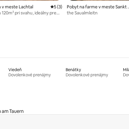
 4,95 z 5, počet hodnotení: 61
 v meste Lachtal
Priemerné ohodnotenie 5 z 5, počet ho
5 (3)
Pobyt na farme v meste Sankt 
swald
120m² pri svahu, ideálny pre
the Saualmleitn
Viedeň
Benátky
Mil
Dovolenkové prenájmy
Dovolenkové prenájmy
Do
n am Tauern