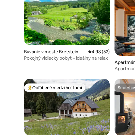
Bývanie v meste Bretstein
Priemerné ohodnotenie
4,98 (52)
Pokojný vidiecky pobyt – ideálny na relax
Apartmán
ng
Apartmán 
Dachstei
Obľúbené medzi hosťami
Superhos
Najobľúbenejšie medzi hosťami
Superhos