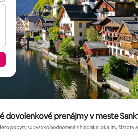
né dovolenkové prenájmy v meste Sank
tieto pobyty sú vysoko hodnotené z hľadiska lokality, čistoty 