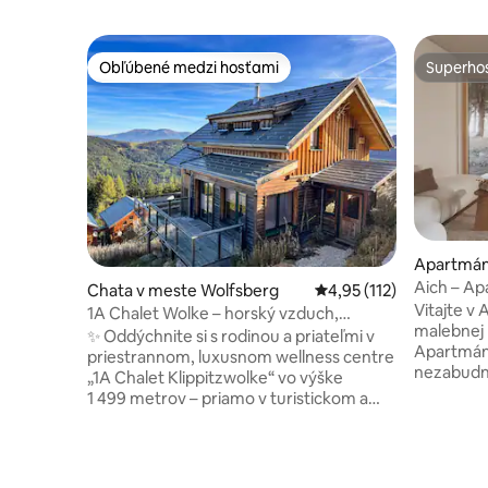
Obľúbené medzi hosťami
Superhos
Obľúbené medzi hosťami
Superhos
Apartmán
Aich – Ap
Chata v meste Wolfsberg
Priemerné ohodnotenie 
4,95 (112)
Vitajte v 
1A Chalet Wolke – horský vzduch,
malebnej 
turistika a wellness
✨ Oddýchnite si s rodinou a priateľmi v
Apartmán
priestrannom, luxusnom wellness centre
nezabudnu
„1A Chalet Klippitzwolke“ vo výške
tichej vid
1 499 metrov – priamo v turistickom a
Toto ned
lyžiarskom areáli Klippitztörl. 🧖‍♂️
bolo navr
Presklený kúpeľný priestor s vírivkou a
láskou k 
infračervenou kabínou 🛏️ Pojme až
vysokokva
10 hostí (3 dvojlôžkové izby, 1 izba s