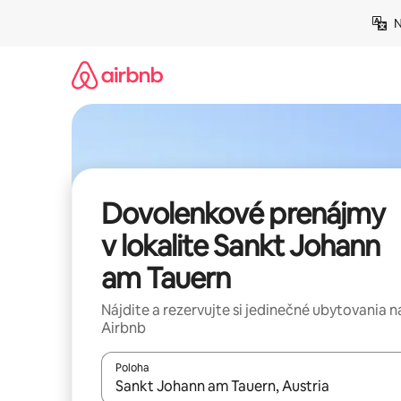
Preskočiť
N
na
obsah.
Dovolenkové prenájmy
v lokalite Sankt Johann
am Tauern
Nájdite a rezervujte si jedinečné ubytovania n
Airbnb
Poloha
Keď budú výsledky k dispozícii, môžete si ich p