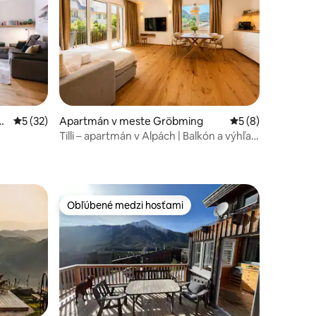
Ta
Priemerné ohodnotenie 5 z 5, počet hodnotení: 32
5 (32)
Apartmán v meste Gröbming
Priemerné ohodno
5 (8)
Tilli – apartmán v Alpách | Balkón a výhľad
otení: 80
na hory
Obľúbené medzi hosťami
Obľúbené medzi hosťami