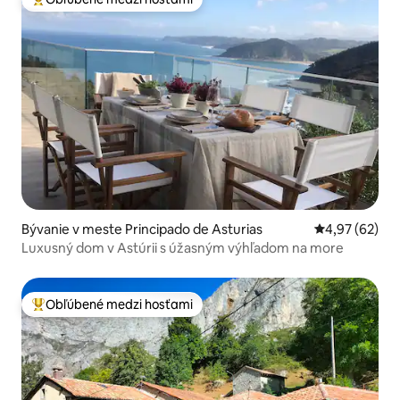
Najobľúbenejšie medzi hosťami
Bývanie v meste Principado de Asturias
Priemerné oho
4,97 (62)
Luxusný dom v Astúrii s úžasným výhľadom na more
Obľúbené medzi hosťami
Najobľúbenejšie medzi hosťami