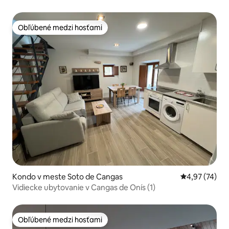
Obľúbené medzi hosťami
Obľúbené medzi hosťami
Kondo v meste Soto de Cangas
Priemerné oho
4,97 (74)
Vidiecke ubytovanie v Cangas de Onís (1)
Obľúbené medzi hosťami
Obľúbené medzi hosťami