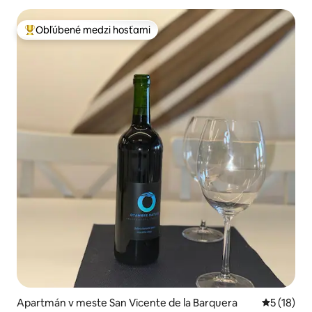
Obľúbené medzi hosťami
Najobľúbenejšie medzi hosťami
Apartmán v meste San Vicente de la Barquera
Priemerné 
5 (18)