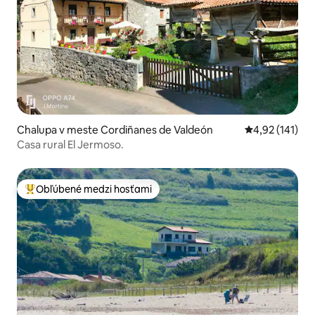
Chalupa v meste Cordiñanes de Valdeón
Priemerné oho
4,92 (141)
Casa rural El Jermoso.
Obľúbené medzi hosťami
Najobľúbenejšie medzi hosťami