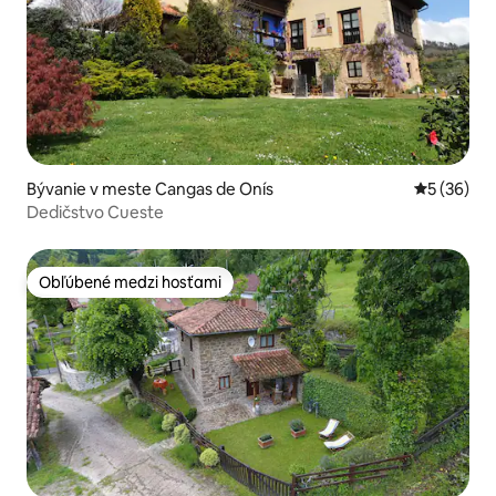
Bývanie v meste Cangas de Onís
Priemerné 
5 (36)
Dedičstvo Cueste
Obľúbené medzi hosťami
Obľúbené medzi hosťami