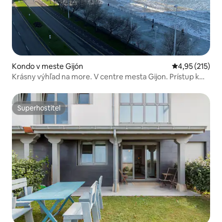
Kondo v meste Gijón
Priemerné ohod
4,95 (215)
Krásny výhľad na more. V centre mesta Gijon. Prístup k
pláži
Superhostiteľ
Superhostiteľ