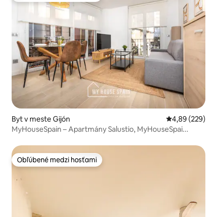
Byt v meste Gijón
Priemerné ohod
4,89 (229)
MyHouseSpain – Apartmány Salustio, MyHouseSpai...
Obľúbené medzi hosťami
Obľúbené medzi hosťami