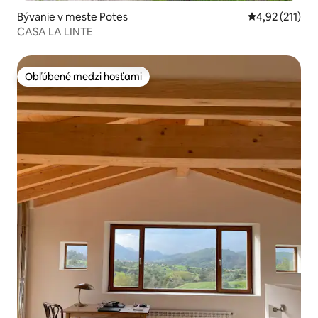
Bývanie v meste Potes
Priemerné oho
4,92 (211)
CASA LA LINTE
Obľúbené medzi hosťami
Obľúbené medzi hosťami