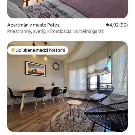
Apartmán v meste Potes
Priemerné oho
4,92 (90)
Priestranný, svetlý, klimatizácia, voliteľná garáž
Obľúbené medzi hosťami
Najobľúbenejšie medzi hosťami