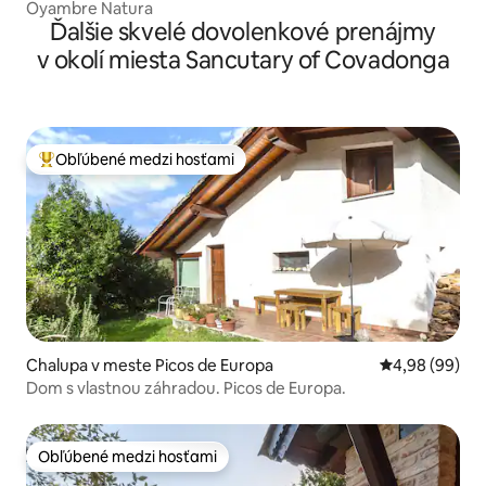
Oyambre Natura
Ďalšie skvelé dovolenkové prenájmy
v okolí miesta Sancutary of Covadonga
Obľúbené medzi hosťami
Najobľúbenejšie medzi hosťami
Chalupa v meste Picos de Europa
Priemerné oho
4,98 (99)
Dom s vlastnou záhradou. Picos de Europa.
Obľúbené medzi hosťami
Obľúbené medzi hosťami