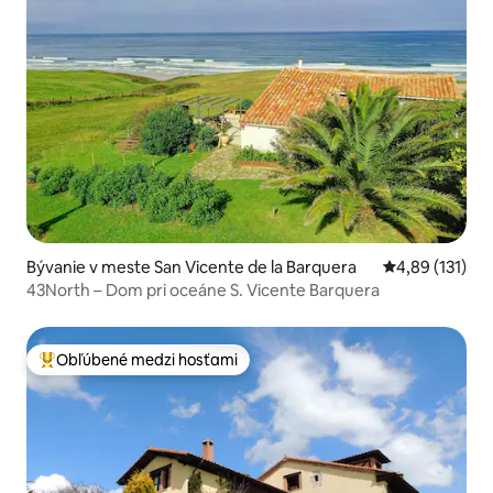
Bývanie v meste San Vicente de la Barquera
Priemerné oho
4,89 (131)
43North – Dom pri oceáne S. Vicente Barquera
Obľúbené medzi hosťami
Najobľúbenejšie medzi hosťami