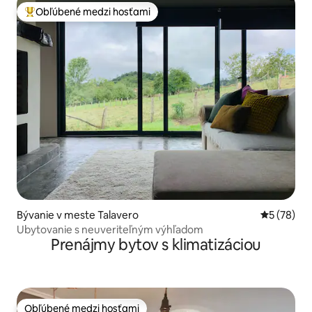
Obľúbené medzi hosťami
Najobľúbenejšie medzi hosťami
Bývanie v meste Talavero
Priemerné 
5 (78)
Ubytovanie s neuveriteľným výhľadom
Prenájmy bytov s klimatizáciou
Obľúbené medzi hosťami