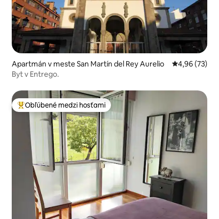
Apartmán v meste San Martín del Rey Aurelio
Priemerné oho
4,96 (73)
Byt v Entrego.
Obľúbené medzi hosťami
Najobľúbenejšie medzi hosťami