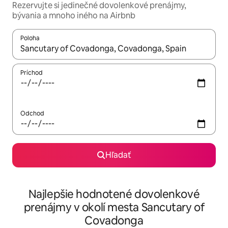
Rezervujte si jedinečné dovolenkové prenájmy,
bývania a mnoho iného na Airbnb
Poloha
Keď budú výsledky k dispozícii, môžete si ich prechádzať pom
Príchod
Odchod
Hľadať
Najlepšie hodnotené dovolenkové
prenájmy v okolí mesta Sancutary of
Covadonga