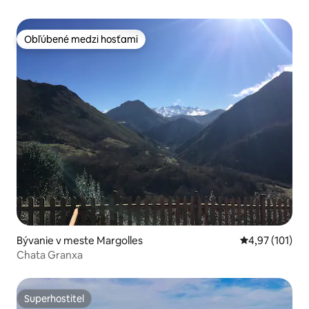
Obľúbené medzi hosťami
Obľúbené medzi hosťami
Bývanie v meste Margolles
Priemerné oho
4,97 (101)
Chata Granxa
Superhostiteľ
Superhostiteľ