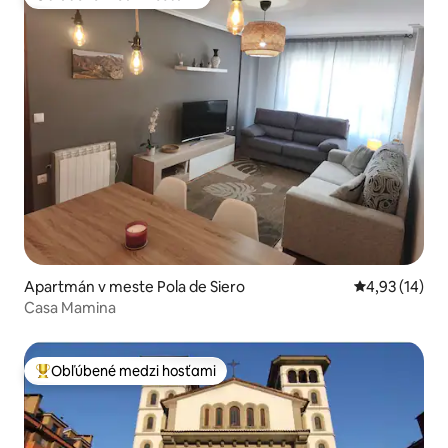
Obľúbené medzi hosťami
Apartmán v meste Pola de Siero
Priemerné oho
4,93 (14)
Casa Mamina
Obľúbené medzi hosťami
Najobľúbenejšie medzi hosťami