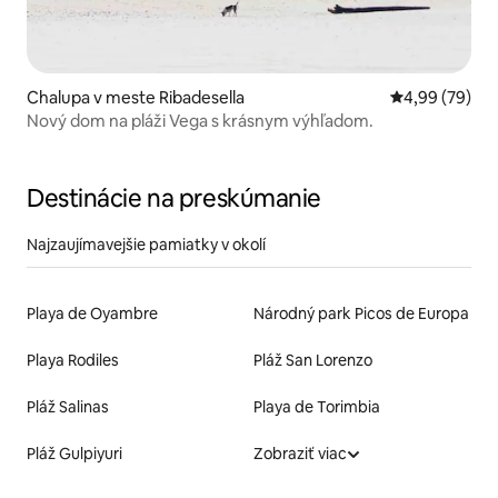
Chalupa v meste Ribadesella
Priemerné oho
4,99 (79)
Nový dom na pláži Vega s krásnym výhľadom.
Destinácie na preskúmanie
Najzaujímavejšie pamiatky v okolí
Playa de Oyambre
Národný park Picos de Europa
Playa Rodiles
Pláž San Lorenzo
Pláž Salinas
Playa de Torimbia
Pláž Gulpiyuri
Zobraziť viac