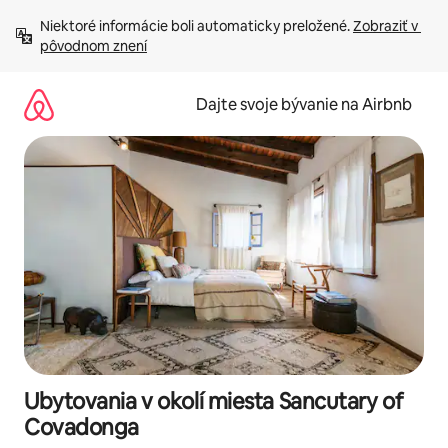
Preskočiť
Niektoré informácie boli automaticky preložené. 
Zobraziť v 
na
pôvodnom znení
obsah.
Dajte svoje bývanie na Airbnb
Ubytovania v okolí miesta Sancutary of
Covadonga