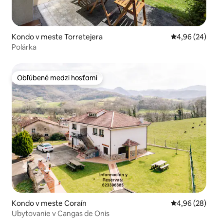
Kondo v meste Torretejera
Priemerné oho
4,96 (24)
Polárka
Obľúbené medzi hosťami
Obľúbené medzi hosťami
Kondo v meste Coraín
Priemerné oho
4,96 (28)
Ubytovanie v Cangas de Onis