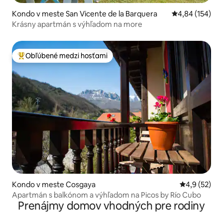
Kondo v meste San Vicente de la Barquera
Priemerné ohod
4,84 (154)
Krásny apartmán s výhľadom na more
Obľúbené medzi hosťami
Najobľúbenejšie medzi hosťami
Kondo v meste Cosgaya
Priemerné oh
4,9 (52)
Apartmán s balkónom a výhľadom na Picos by Río Cubo
Prenájmy domov vhodných pre rodiny