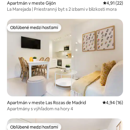
Apartmán v meste Gijón
Priemerné oh
4,91 (22)
La Marejada | Priestranný byt s 2 izbami v blízkosti mora
Obľúbené medzi hosťami
Obľúbené medzi hosťami
Apartmán v meste Las Rozas de Madrid
Priemerné oho
4,94 (16)
Apartmány s výhľadom na hory 4
Obľúbené medzi hosťami
Obľúbené medzi hosťami