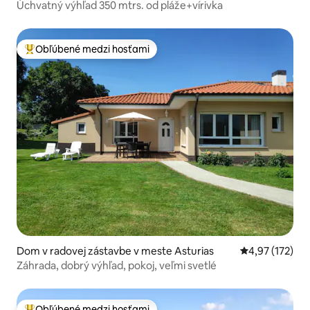
Úchvatný výhľad 350 mtrs. od pláže+vírivka
Obľúbené medzi hosťami
Najobľúbenejšie medzi hosťami
Dom v radovej zástavbe v meste Asturias
Priemerné ohod
4,97 (172)
Záhrada, dobrý výhľad, pokoj, veľmi svetlé
Obľúbené medzi hosťami