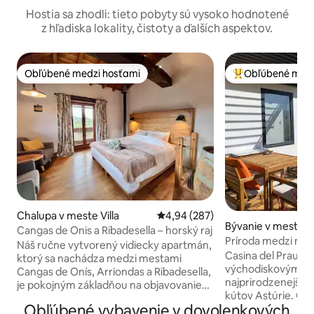
Hostia sa zhodli: tieto pobyty sú vysoko hodnotené
z hľadiska lokality, čistoty a ďalších aspektov.
Obľúbené medzi hosťami
Obľúbené medz
Obľúbené medzi hosťami
Najobľúbenejšie 
Chalupa v meste Villa
Priemerné ohodnotenie 4,94 z 5
4,94 (287)
Bývanie v meste 
Cangas de Onis a Ribadesella – horský raj
Príroda medzi mo
Náš ručne vytvorený vidiecky apartmán,
Casina del Prau
Casina del Prau je
ktorý sa nachádza medzi mestami
východiskovým bo
Cangas de Onís, Arriondas a Ribadesella,
najprirodzenejších
je pokojným základňou na objavovanie
kútov Astúrie. Ob
hôr aj mora – ideálny pre milovníkov
Obľúbené vybavenie v dovolenkových
lúkami a veľmi blíz
prírody, dobrodruhov a každého, kto sa