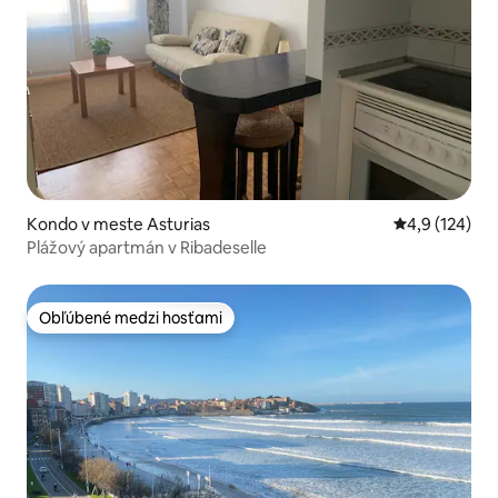
Kondo v meste Asturias
Priemerné oho
4,9 (124)
Plážový apartmán v Ribadeselle
Obľúbené medzi hosťami
Obľúbené medzi hosťami