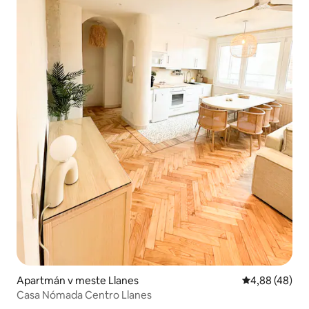
Apartmán v meste Llanes
Priemerné oho
4,88 (48)
Casa Nómada Centro Llanes