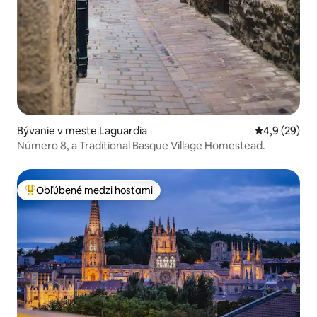
Bývanie v meste Laguardia
Priemerné oh
4,9 (29)
Número 8, a Traditional Basque Village Homestead.
Obľúbené medzi hosťami
Najobľúbenejšie medzi hosťami