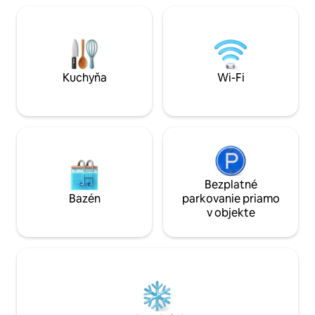
a vychutnanie si tichého a útulného
na svete a jedine
prostredia? Elígenasos!
môžete vychutnať
odpojenia, ako aj
tejto oblasti.
Kuchyňa
Wi-Fi
Bezplatné
Bazén
parkovanie priamo
v objekte