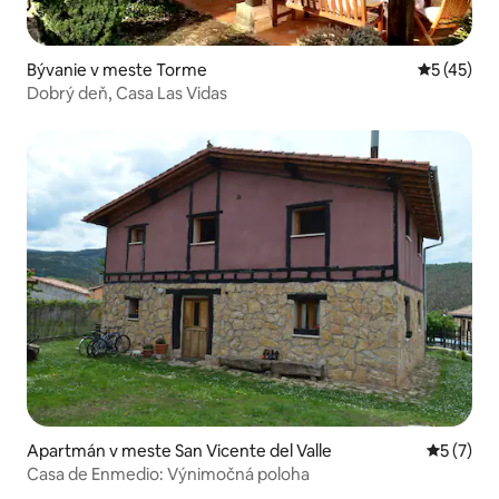
Bývanie v meste Torme
Priemerné 
5 (45)
Dobrý deň, Casa Las Vidas
Apartmán v meste San Vicente del Valle
Priemerné
5 (7)
Casa de Enmedio: Výnimočná poloha