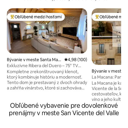
Obľúbené medzi hosťami
Obľúbené medz
Najobľúbenejšie medzi hosťami
Najobľúbenejšie 
Bývanie v meste Santa Marí
Priemerné ohodnotenie 4,98 z 5
4,98 (100)
a del Mercadillo
Exkluzívne Ribera del Duero – 75" TV
Bývanie v meste S
Netflix a Wi-Fi
Kompletne zrekonštruovaný klenot,
de la Sonsierra
La Macana: Panský
ktorý kombinuje históriu a modernosť.
Sonsierra
Tento dom je prestavaný z dvoch ohrady
La Macana je kaštie
a zahŕňa vinárstvo, ktoré si zachováva
Vicente de la Sonsi
svoju historickú podstatu. Nachádza sa v
cestovateľov, ktor
dedine len so 70 obyvateľmi a tu je
víno a jeho kultúru
Obľúbené vybavenie pre dovolenkové
najväčší luxus. Vychutnajte si svoje
špeciálne a inšpira
obľúbené seriály a filmy na Netflixe a
nachádza len 10 m
prenájmy v meste San Vicente del Valle
zároveň si vychutnajte čerstvo
Station District a 
pripravenú kávu s naším prémiovým
vinárstiev a 25 min
kávovarom. Hľadáte útočisko na oddych
Logroño. Obklopení