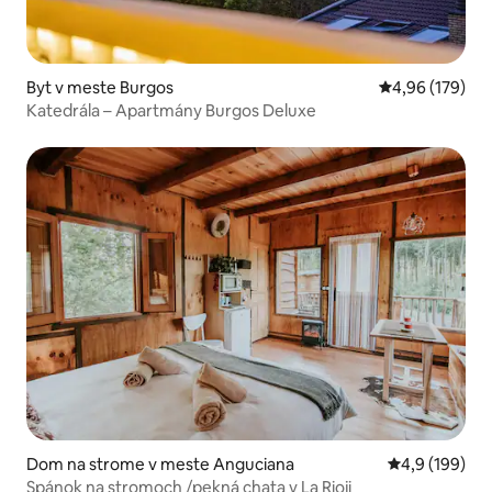
Byt v meste Burgos
Priemerné ohod
4,96 (179)
Katedrála – Apartmány Burgos Deluxe
Dom na strome v meste Anguciana
Priemerné oho
4,9 (199)
Spánok na stromoch /pekná chata v La Rioji