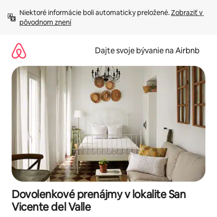
Preskočiť
Niektoré informácie boli automaticky preložené. 
Zobraziť v 
na
pôvodnom znení
obsah.
Dajte svoje bývanie na Airbnb
Dovolenkové prenájmy v lokalite San
Vicente del Valle