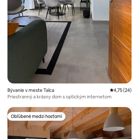
Bývanie v meste Talca
Priemerné oho
4,75 (24)
Priestranný a krásny dom s optickým internetom
Obľúbené medzi hosťami
Obľúbené medzi hosťami