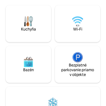
páry alebo ľudí, ktorí si chcú oddýchnuť,
Viña El Poeta with
inšpirovať sa alebo pokojne pracovať.
pure honey. Walk through the vines,
Samostatné ubytovanie, spevnená cesta
swim in the river, 
a dobrá atmosféra sú zaručené.
feel the peace of 
heritage.
Kuchyňa
Wi-Fi
Bezplatné
Bazén
parkovanie priamo
v objekte