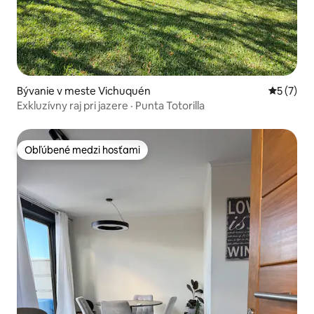
Bývanie v meste Vichuquén
Priemerné
5 (7)
Exkluzívny raj pri jazere · Punta Totorilla
Obľúbené medzi hosťami
Obľúbené medzi hosťami