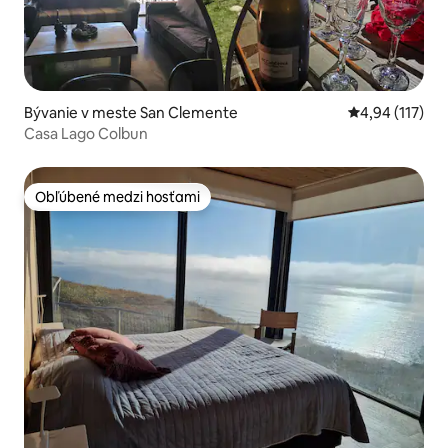
Bývanie v meste San Clemente
Priemerné oho
4,94 (117)
Casa Lago Colbun
Obľúbené medzi hosťami
Obľúbené medzi hosťami