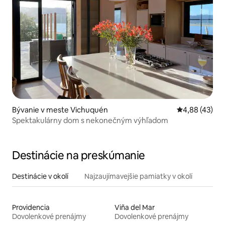
Bývanie v meste Vichuquén
Priemerné oho
4,88 (43)
Spektakulárny dom s nekonečným výhľadom
Destinácie na preskúmanie
Destinácie v okolí
Najzaujímavejšie pamiatky v okolí
Providencia
Viña del Mar
Dovolenkové prenájmy
Dovolenkové prenájmy