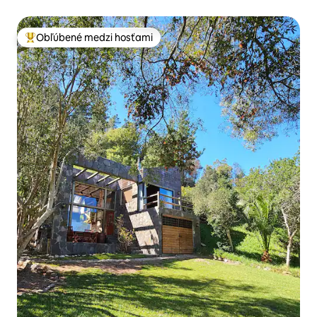
Obľúbené medzi hosťami
Najobľúbenejšie medzi hosťami