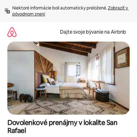
Preskočiť
Niektoré informácie boli automaticky preložené. 
Zobraziť v 
na
pôvodnom znení
obsah.
Dajte svoje bývanie na Airbnb
Dovolenkové prenájmy v lokalite San
Rafael