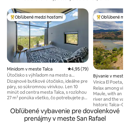
Obľúbené medzi hosťami
Obľúbené medz
Najobľúbenejšie medzi hosťami
Najobľúbenejšie 
Minidom v meste Talca
Priemerné ohodnotenie 4,95 z 
4,95 (79)
Útočisko s výhľadom na mesto a
Bývanie v meste 
súkromnou vírivkou.
Dizajnové butikové útočisko, ideálne pre
Vinica El Poeta, ch
páry, so súkromnou vírivkou. Len 10
Relax among vineya
minút od centra mesta Talca, s rozlohou
Maule, with an inc
27 m² ponúka všetko, čo potrebujete pre
river and the vall
relaxačný pobyt: súkromnú vyhrievanú
historic Talca–Con
vírivku umiestnenú na veľkej súkromnej
Obľúbené vybavenie pre dovolenkové
train. Stay in a cozy cabin within a family
terase s rozlohou 15 m² s krásnym
vineyard, perfect 
prenájmy v meste San Rafael
výhľadom na mesto a pohorie Andy, ako
tourism, nature, an
aj spoločný bazén a quincho. Ideálne pre
Experience the gen