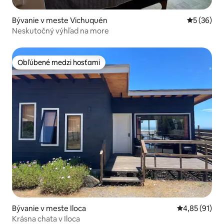
Bývanie v meste Vichuquén
Priemerné 
5 (36)
Neskutočný výhľad na more
Obľúbené medzi hosťami
Obľúbené medzi hosťami
Bývanie v meste Iloca
Priemerné oho
4,85 (91)
Krásna chata v Iloca