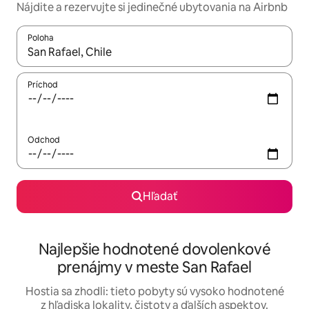
Nájdite a rezervujte si jedinečné ubytovania na Airbnb
Poloha
Keď budú výsledky k dispozícii, môžete si ich prechádzať pom
Príchod
Odchod
Hľadať
Najlepšie hodnotené dovolenkové
prenájmy v meste San Rafael
Hostia sa zhodli: tieto pobyty sú vysoko hodnotené
z hľadiska lokality, čistoty a ďalších aspektov.