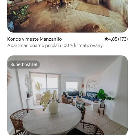
Kondo v meste Manzanillo
Priemerné ohod
4,85 (173)
Apartmán priamo pri pláži 100 % klimatizovaný
Superhostiteľ
Superhostiteľ