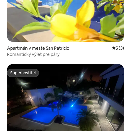
Apartmán v meste San Patricio
Priemerné
5 (3)
Romantický výlet pre páry
Superhostiteľ
Superhostiteľ