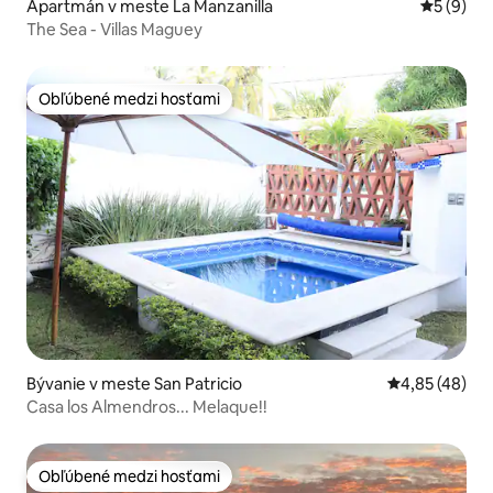
Apartmán v meste La Manzanilla
Priemerné
5 (9)
The Sea - Villas Maguey
Obľúbené medzi hosťami
Obľúbené medzi hosťami
Bývanie v meste San Patricio
Priemerné oho
4,85 (48)
Casa los Almendros... Melaque!!
Obľúbené medzi hosťami
Obľúbené medzi hosťami