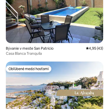
Bývanie v meste San Patricio
Priemerné oho
4,95 (43)
Casa Blanca Tranquila
Obľúbené medzi hosťami
Obľúbené medzi hosťami