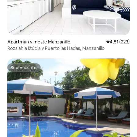
Apartmán v meste Manzanillo
Priemerné ohod
4,81 (223)
Rozsiahla štúdia v Puerto las Hadas, Manzanillo
Superhostiteľ
Superhostiteľ