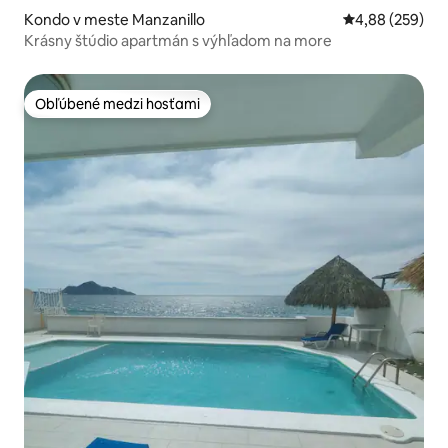
Kondo v meste Manzanillo
Priemerné ohod
4,88 (259)
Krásny štúdio apartmán s výhľadom na more
Obľúbené medzi hosťami
Obľúbené medzi hosťami