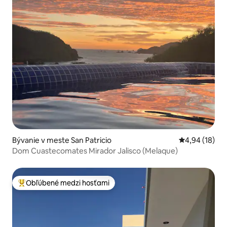
Bývanie v meste San Patricio
Priemerné oho
4,94 (18)
Dom Cuastecomates Mirador Jalisco (Melaque)
Obľúbené medzi hosťami
Najobľúbenejšie medzi hosťami