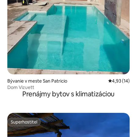
Bývanie v meste San Patricio
Priemerné oho
4,93 (14)
Dom Vizuett
Prenájmy bytov s klimatizáciou
Superhostiteľ
Superhostiteľ