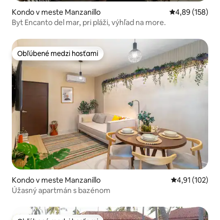
Kondo v meste Manzanillo
Priemerné ohod
4,89 (158)
Byt Encanto del mar, pri pláži, výhľad na more.
Obľúbené medzi hosťami
Obľúbené medzi hosťami
Kondo v meste Manzanillo
Priemerné oho
4,91 (102)
Úžasný apartmán s bazénom