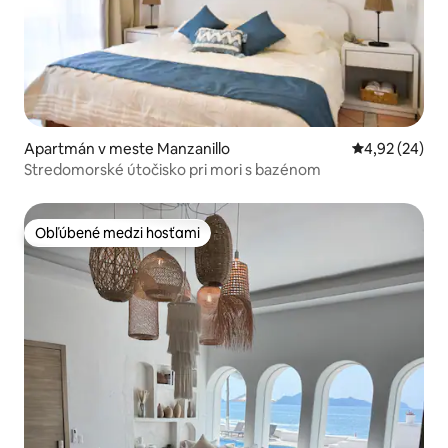
Apartmán v meste Manzanillo
Priemerné oho
4,92 (24)
Stredomorské útočisko pri mori s bazénom
Obľúbené medzi hosťami
Obľúbené medzi hosťami