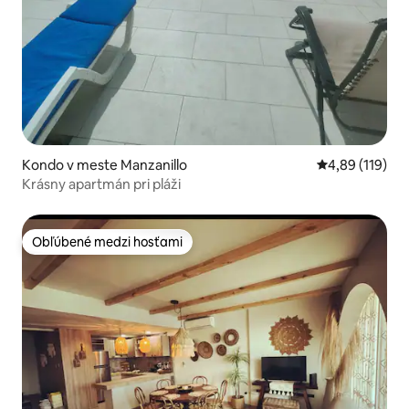
Kondo v meste Manzanillo
Priemerné ohod
4,89 (119)
Krásny apartmán pri pláži
Obľúbené medzi hosťami
Obľúbené medzi hosťami