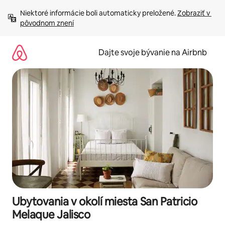
Preskočiť
Niektoré informácie boli automaticky preložené. 
Zobraziť v 
na
pôvodnom znení
obsah.
Dajte svoje bývanie na Airbnb
Ubytovania v okolí miesta San Patricio
Melaque Jalisco