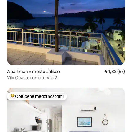
Apartmán v meste Jalisco
Priemerné oho
4,82 (57)
Vily Cuastecomate Vila 2
Obľúbené medzi hosťami
Najobľúbenejšie medzi hosťami