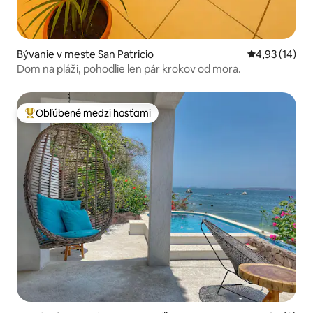
Bývanie v meste San Patricio
Priemerné oho
4,93 (14)
Dom na pláži, pohodlie len pár krokov od mora.
Obľúbené medzi hosťami
Najobľúbenejšie medzi hosťami