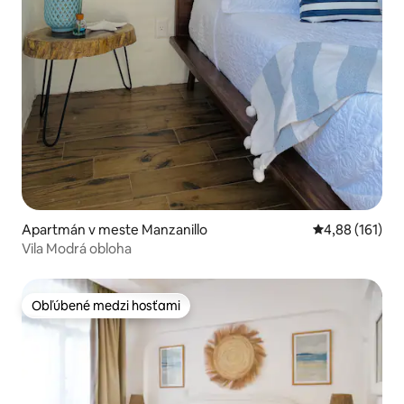
Apartmán v meste Manzanillo
Priemerné ohod
4,88 (161)
Vila Modrá obloha
Obľúbené medzi hosťami
Obľúbené medzi hosťami