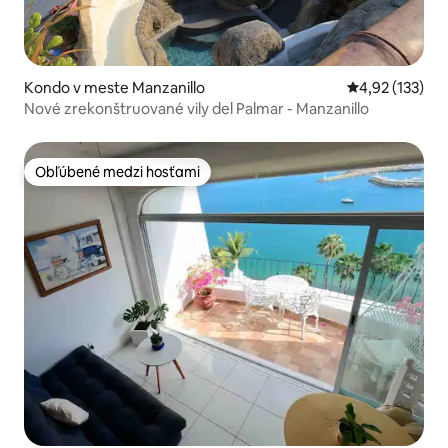
Kondo v meste Manzanillo
Priemerné ohod
4,92 (133)
Nové zrekonštruované vily del Palmar - Manzanillo
Obľúbené medzi hosťami
Obľúbené medzi hosťami