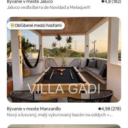
Bývanie v meste Jaluco
Priemerné oho
4,8 (182)
Jaluco vedľa Barra de Navidad a Melaque!!!
Obľúbené medzi hosťami
Najobľúbenejšie medzi hosťami
Bývanie v meste Manzanillo
Priemerné ohod
4,98 (278)
Nový a luxusný, malý vykurovaný bazén na oddych +
strešná záhrada