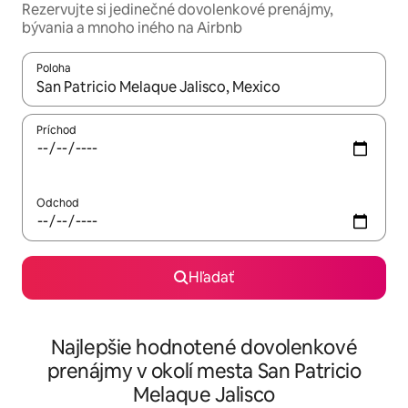
Rezervujte si jedinečné dovolenkové prenájmy,
bývania a mnoho iného na Airbnb
Poloha
Keď budú výsledky k dispozícii, môžete si ich prechádzať pom
Príchod
Odchod
Hľadať
Najlepšie hodnotené dovolenkové
prenájmy v okolí mesta San Patricio
Melaque Jalisco