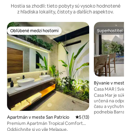
Hostia sa zhodli: tieto pobyty sú vysoko hodnotené
z hľadiska lokality, čistoty a ďalších aspektov.
Obľúbené medzi hosťami
Superhostiteľ
Obľúbené medzi hosťami
Superhostiteľ
Bývanie v meste B
d
Casa MAR | Svieže
súkromným bazé
Casa Mar je súkro
určená na odpočin
času a vychutnáva
podnebia Barra de
Apartmán v meste San Patricio
Priemerné ohodnotenie 5 z 
5 (13)
ktorý sa nachádza
pláže, kombinuje 
Premium Apartmán Tropical Comfort
otvorené priestor
Pool 2BR AC Wifi #1
Oddýchnite si vo vile Melaque,