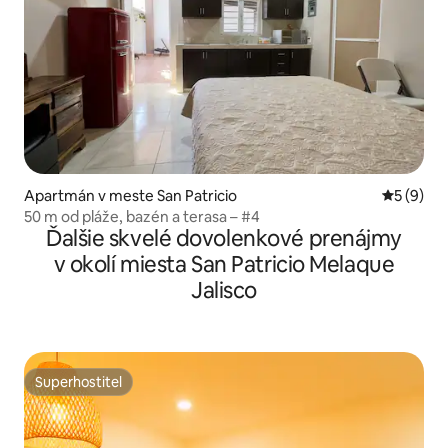
Apartmán v meste San Patricio
Priemerné
5 (9)
50 m od pláže, bazén a terasa – #4
Ďalšie skvelé dovolenkové prenájmy
v okolí miesta San Patricio Melaque
Jalisco
Superhostiteľ
Superhostiteľ