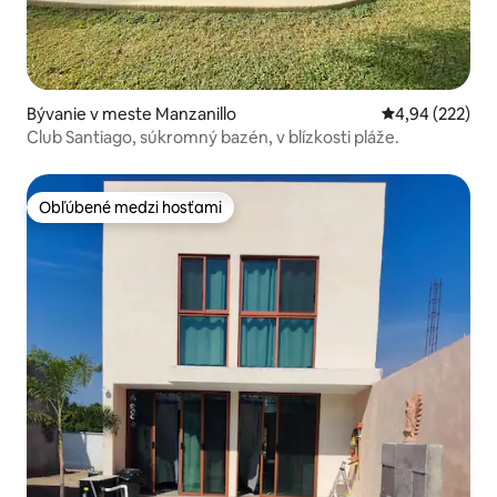
Bývanie v meste Manzanillo
Priemerné ohod
4,94 (222)
Club Santiago, súkromný bazén, v blízkosti pláže.
Obľúbené medzi hosťami
Obľúbené medzi hosťami