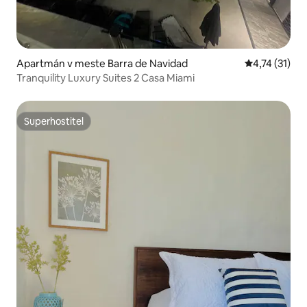
Apartmán v meste Barra de Navidad
Priemerné oh
4,74 (31)
Tranquility Luxury Suites 2 Casa Miami
Superhostiteľ
Superhostiteľ