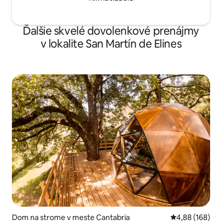
Ďalšie skvelé dovolenkové prenájmy
v lokalite San Martín de Elines
Dom na strome v meste Cantabria
Priemerné ohod
4,88 (168)