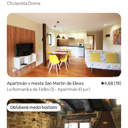
Chulavista Dome
Apartmán v meste San Martín de Elines
Priemerné oho
4,68 (19)
La Romanika de Fellini (5 - Apartmán El sur)
Obľúbené medzi hosťami
Obľúbené medzi hosťami