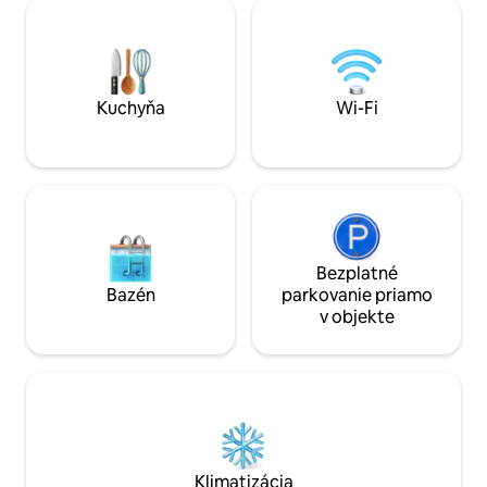
Merindades, que gira en torno a un jardín
Len 5 minút od cen
amurallado común lleno de abundancia:
vodopádov. Prístup
flores, frutales, pozos de agua, incluso
samotným dverá
un pequeño bosque de arces…. CR-
09/806
Kuchyňa
Wi-Fi
Bezplatné
Bazén
parkovanie priamo
v objekte
Klimatizácia