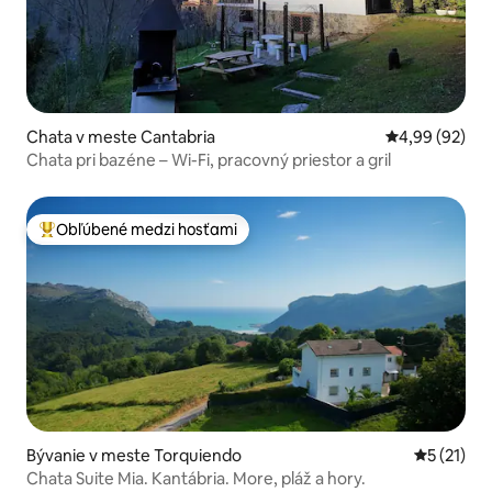
Chata v meste Cantabria
Priemerné oho
4,99 (92)
Chata pri bazéne – Wi-Fi, pracovný priestor a gril
Obľúbené medzi hosťami
Najobľúbenejšie medzi hosťami
Bývanie v meste Torquiendo
Priemerné
5 (21)
Chata Suite Mia. Kantábria. More, pláž a hory.