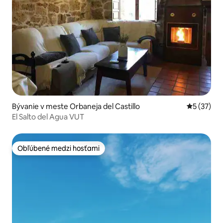
Bývanie v meste Orbaneja del Castillo
Priemerné 
5 (37)
El Salto del Agua VUT
Obľúbené medzi hosťami
Obľúbené medzi hosťami