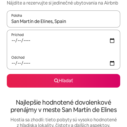
Nájdite a rezervujte si jedinečné ubytovania na Airbnb
Poloha
Keď budú výsledky k dispozícii, môžete si ich prechádzať pom
Príchod
Odchod
Hľadať
Najlepšie hodnotené dovolenkové
prenájmy v meste San Martín de Elines
Hostia sa zhodli: tieto pobyty sú vysoko hodnotené
z hľadiska lokality, čistoty a ďalších aspektov.