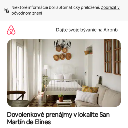
Preskočiť
Niektoré informácie boli automaticky preložené. 
Zobraziť v 
na
pôvodnom znení
obsah.
Dajte svoje bývanie na Airbnb
Dovolenkové prenájmy v lokalite San
Martín de Elines