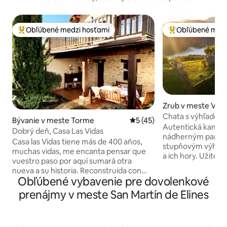
Obľúbené medzi hosťami
Obľúbené medz
Najobľúbenejšie medzi hosťami
Najobľúbenejšie 
Zrub v meste Vega
Chata s výhľadom 
Bývanie v meste Torme
Priemerné ohodnotenie 5 z 
5 (45)
Autentická kamenn
Dobrý deň, Casa Las Vidas
nádherným panor
Casa las Vidas tiene más de 400 años,
stupňovým výhľad
muchas vidas, me encanta pensar que
a ich hory. Užite si
vuestro paso por aquí sumará otra
rozlohou 30 000 m
nueva a su historia. Reconstruída con
chodníkmi a rohmi
Obľúbené vybavenie pre dovolenkové
cariño, es una cálida y pequeña casa
súkromným domor
independiente con todo lo necesario
prenájmy v meste San Martín de Elines
prameňom a veľko
para que os sintáis a gusto. Forma parte
ktorá obklopuje zr
de Biendella, un espacio rural de paz y
súkromie, pretož
buena energía en el corazón de las
susedov okrem zvierat v danej oblasti.