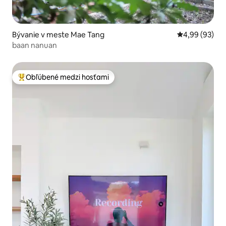
Bývanie v meste Mae Tang
Priemerné oho
4,99 (93)
baan nanuan
Obľúbené medzi hosťami
Najobľúbenejšie medzi hosťami