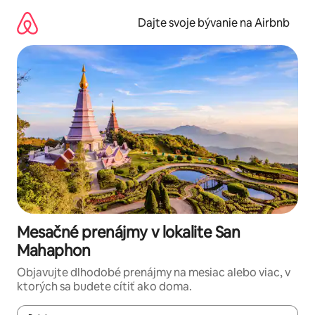
Preskočiť
na
Dajte svoje bývanie na Airbnb
obsah.
Mesačné prenájmy v lokalite San
Mahaphon
Objavujte dlhodobé prenájmy na mesiac alebo viac, v
ktorých sa budete cítiť ako doma.