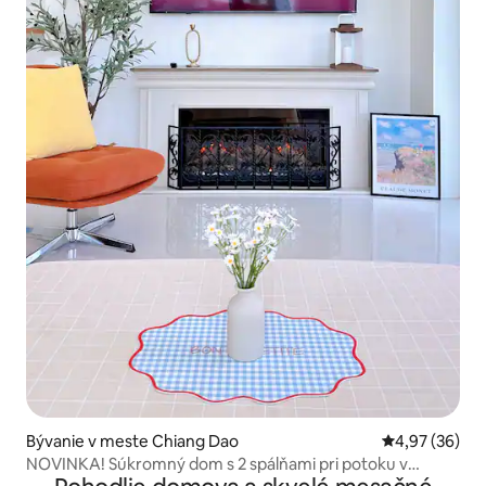
Bývanie v meste Chiang Dao
Priemerné oho
4,97 (36)
NOVINKA! Súkromný dom s 2 spálňami pri potoku v
Chiang Dao.