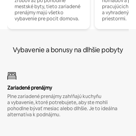
zrubov až po pohodlné
nomádov a pro
mestské byty, tieto zariadené
pracujúcich na 
prenájmy majú všetko
a vyhradenými
vybavenie pre pocit domova.
priestormi.
Vybavenie a bonusy na dlhšie pobyty
Zariadené prenájmy
Plne zariadené prenájmy zahŕňajú kuchyňu
a vybavenie, ktoré potrebujete, aby ste mohli
pohodlne bývať mesiac alebo dlhšie. Je to ideálna
alternatíva k podnájmu.