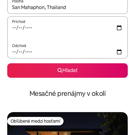
Poloha
Keď budú výsledky k dispozícii, môžete si ich prechádzať pom
Príchod
Odchod
Hľadať
Mesačné prenájmy v okolí
Obľúbené medzi hosťami
Obľúbené medzi hosťami