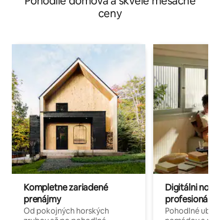
Pohodlie domova a skvelé mesačné
ceny
Kompletne zariadené
Digitálni nomá
prenájmy
profesionáli 
Od pokojných horských
Pohodlné ubyto