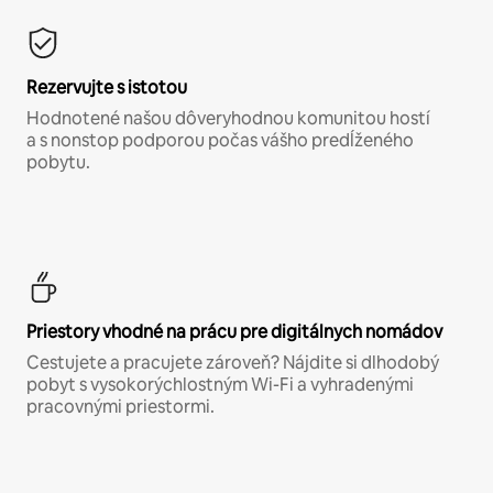
Rezervujte s istotou
Hodnotené našou dôveryhodnou komunitou hostí
a s nonstop podporou počas vášho predĺženého
pobytu.
Priestory vhodné na prácu pre digitálnych nomádov
Cestujete a pracujete zároveň? Nájdite si dlhodobý
pobyt s vysokorýchlostným Wi-Fi a vyhradenými
pracovnými priestormi.