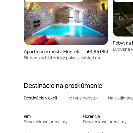
Najobľúbenejšie medzi hosťami
Obľúben
Pobyt na 
an Savino
Luxusná v
Apartmán v meste Monteleo
Priemerné ohodnotenie
4,96 (85)
sauna, vý
ne d'Orvieto
Elegantný historický palác s výhľad na
toskánske údolie
Destinácie na preskúmanie
Destinácie v okolí
Iné typy pobytov
Najzaujímave
Rím
Florencia
Dovolenkové prenájmy
Dovolenkové prenájmy