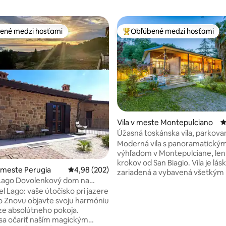
ené medzi hosťami
Obľúbené medzi hosťami
enejšie medzi hosťami
Najobľúbenejšie medzi hosťami
Vila v meste Montepulciano
P
Úžasná toskánska vila, parkova
4,97 z 5, počet hodnotení: 127
ZADARMO
Moderná vila s panoramatický
výhľadom v Montepulciane, len
krokov od San Biagio. Vila je láskyplne
 meste Perugia
Priemerné ohodnotenie 4,98 z 5, počet hodno
4,98 (202)
zariadená a vybavená všetkým
 Lago Dovolenkový dom na
pre príjemnú dovolenku. Vychut
asimeno
el Lago: vaše útočisko pri jazere
úchvatný výhľad na okolitú kraj
móniu
terasy alebo si oddýchnite v d
áze absolútneho pokoja.
priestranných záhradách, ktor
sa očariť naším magickým
dispozícii. Budete mať tiež k dis