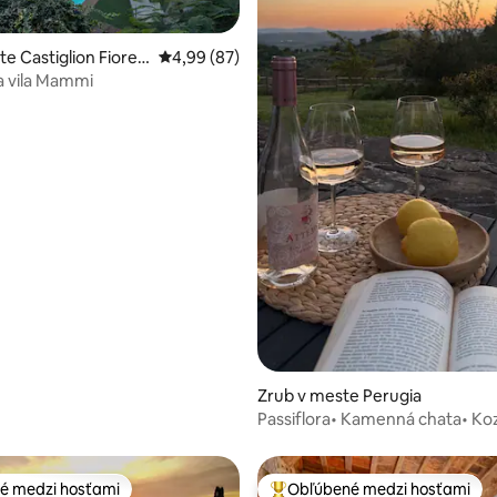
nie 5 z 5, počet hodnotení: 53
te Castiglion Fioren
Priemerné ohodnotenie 4,99 z 5, počet hodn
4,99 (87)
a vila Mammi
Zrub v meste Perugia
Passiflora• Kamenná chata• Ko
s výhľadom na Umbriu
é medzi hosťami
Obľúbené medzi hosťami