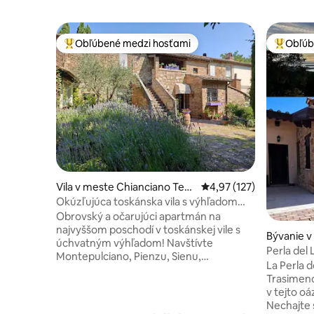
Obľúbené medzi hosťami
Obľúb
Najobľúbenejšie medzi hosťami
Najobľúb
Vila v meste Chianciano Ter
Priemerné ohodnotenie 
4,97 (127)
me
Okúzľujúca toskánska vila s výhľadom
pre rodinu a priateľov
Obrovský a očarujúci apartmán na
najvyššom poschodí v toskánskej vile s
Bývanie v
úchvatným výhľadom! Navštívte
Perla del
Montepulciano, Pienzu, Sienu,
jazere Tr
La Perla d
preskúmajte vidiek, vinice a termálne
Trasimeno ​Znovu objavte svoju har
pramene, turistiku alebo jazdu na e-
v tejto o
bicykli, prechádzky alebo jazdu autom!
Nechajte 
Dve priestranné apartmány s