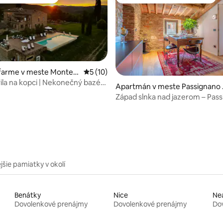
é medzi hosťami
Najobľúbenejšie medzi hosťami
farme v meste Monte S
Priemerné ohodnotenie 5 z 5, počet hod
5 (10)
ila na kopci | Nekonečný bazén,
 4,96 z 5, počet hodnotení: 85
Apartmán v meste Passignano 
hľad
ul Trasimeno
Západ slnka nad jazerom – Pas
Centro Lake view
jšie pamiatky v okolí
Benátky
Nice
Ne
Dovolenkové prenájmy
Dovolenkové prenájmy
Do