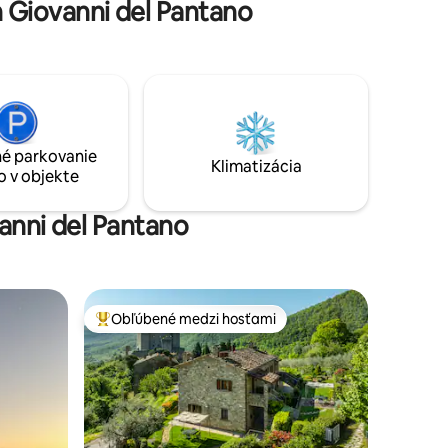
 Giovanni del Pantano
pohodlné ubytovanie až pre 8 hostí v
ili do
3 dvojlôžkových izbách s vlastnou
čo sme my
kúpeľňou, televízorom a trezorom
i je aj:
é parkovanie
Klimatizácia
o v objekte
anni del Pantano
Obľúbené medzi hosťami
Najobľúbenejšie medzi hosťami