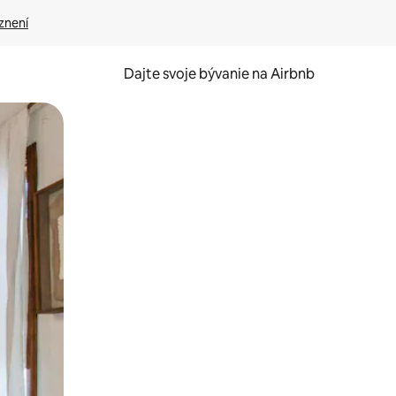
znení
Dajte svoje bývanie na Airbnb
kúmať pomocou dotykových gest či potiahnutia prstom.