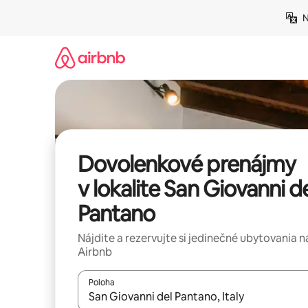
Preskočiť
N
na
obsah.
Dovolenkové prenájmy
v lokalite San Giovanni d
Pantano
Nájdite a rezervujte si jedinečné ubytovania n
Airbnb
Poloha
Keď budú výsledky k dispozícii, môžete si ich p