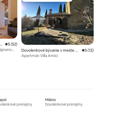
Najobľúbenejšie medzi hosťami
notení: 10
s
Priemerné ohodnotenie 5 z 5, počet hodnotení: 52
5 (52)
signano
Dovolenkové bývanie v meste Pe
Priemerné ohodnot
5 (12)
rugia
Apartmán Villa Amici
apol
Miláno
volenkové prenájmy
Dovolenkové prenájmy