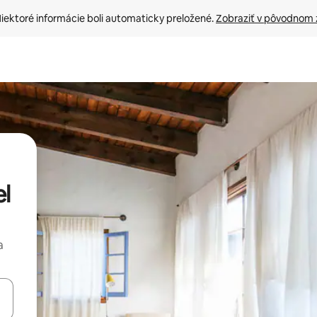
iektoré informácie boli automaticky preložené. 
Zobraziť v pôvodnom 
el
a
rechádzať pomocou klávesov so šípkami nahor a nadol alebo ich pres