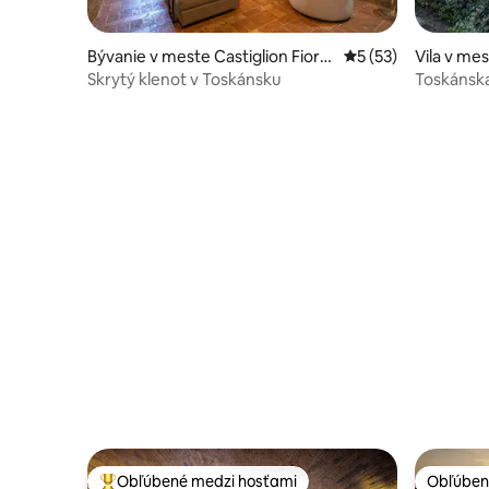
Bývanie v meste Castiglion Fiore
Priemerné ohodnote
5 (53)
Vila v mes
ntino
tino
Skrytý klenot v Toskánsku
Toskánsk
Obľúbené medzi hosťami
Obľúben