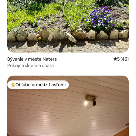
Bývanie v meste Naters
Priemerné 
5 (46)
Pokojná slnečná chata
Obľúbené medzi hosťami
Najobľúbenejšie medzi hosťami