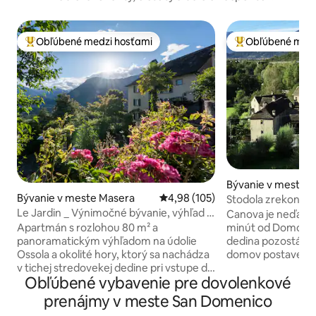
Obľúbené medzi hosťami
Obľúbené medz
Najobľúbenejšie medzi hosťami
Najobľúbenejšie 
Bývanie v meste 
sola
Bývanie v meste Masera
Priemerné ohodnotenie 4,98 z 5
4,98 (105)
Stodola zrekonštr
storočia
Le Jardin _ Výnimočné bývanie, výhľad a
Canova je neďaleko
terasa
minút od Domodos
Apartmán s rozlohou 80 m² a
dedina pozostáva
panoramatickým výhľadom na údolie
domov postavenýc
Ossola a okolité hory, ktorý sa nachádza
1700, všetky zrek
v tichej stredovekej dedine pri vstupe do
Obľúbené vybavenie pre dovolenkové
Ubytovanie je sta
Val Vigezzo. Ideálny na výlet do prírody,
stajňa vo veku 167
turistiku a relax v horách. Apartmán,
prenájmy v meste San Domenico
používa na výmenu koní
ktorý sa nachádza v krásne