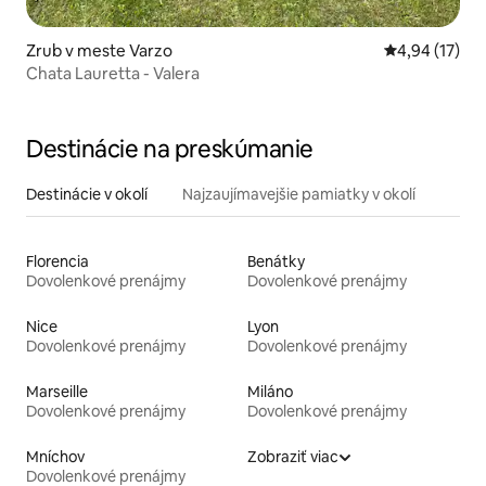
Zrub v meste Varzo
Priemerné oho
4,94 (17)
Chata Lauretta - Valera
Destinácie na preskúmanie
Destinácie v okolí
Najzaujímavejšie pamiatky v okolí
Florencia
Benátky
Dovolenkové prenájmy
Dovolenkové prenájmy
Nice
Lyon
Dovolenkové prenájmy
Dovolenkové prenájmy
Marseille
Miláno
Dovolenkové prenájmy
Dovolenkové prenájmy
Mníchov
Zobraziť viac
Dovolenkové prenájmy