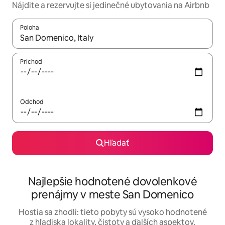
Nájdite a rezervujte si jedinečné ubytovania na Airbnb
Poloha
Keď budú výsledky k dispozícii, môžete si ich prechádzať pom
Príchod
Odchod
Hľadať
Najlepšie hodnotené dovolenkové
prenájmy v meste San Domenico
Hostia sa zhodli: tieto pobyty sú vysoko hodnotené
z hľadiska lokality, čistoty a ďalších aspektov.