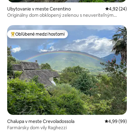
Ubytovanie v meste Cerentino
Priemerné oho
4,92 (24)
Originálny dom obklopený zelenou s neuveriteľným
výhľadom
Obľúbené medzi hosťami
Najobľúbenejšie medzi hosťami
Chalupa v meste Crevoladossola
Priemerné oho
4,99 (99)
Farmársky dom vily Raghezzi