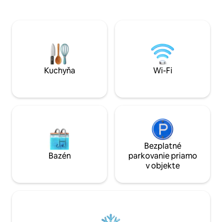
nachádza neďaleko
zrekonštruovanom dome z 18. storočia,
lyžiarskych stredí
spája šarm s moderným komfortom –
Rosa, kúpeľov Pre
ideálny na pokojný pobyt v Taliansku,
prameňmi, vodop
ďaleko od masového cestovného ruchu.
Maggiore. Železni
Ideálny na: • horskú turistiku • pobyty v
Domodossola vo vz
prírode / pomalé cestovanie • prácu na
letisko Malpensa 4
diaľku v tichom prostredí
Kuchyňa
Wi-Fi
Bezplatné
Bazén
parkovanie priamo
v objekte