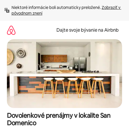
Preskočiť
Niektoré informácie boli automaticky preložené. 
Zobraziť v 
na
pôvodnom znení
obsah.
Dajte svoje bývanie na Airbnb
Dovolenkové prenájmy v lokalite San
Domenico