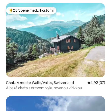
Obľúbené medzi hosťami
Najobľúbenejšie medzi hosťami
Chata v meste Wallis/Valais, Switzerland
Priemerné oho
4,92 (37)
Alpská chata s drevom vykurovanou vírivkou