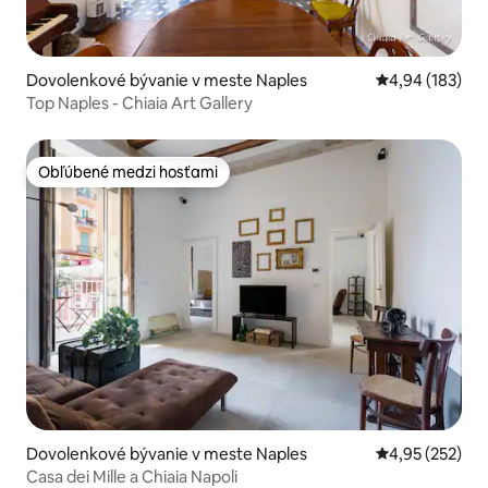
Dovolenkové bývanie v meste Naples
Priemerné ohod
4,94 (183)
Top Naples - Chiaia Art Gallery
Obľúbené medzi hosťami
Obľúbené medzi hosťami
Dovolenkové bývanie v meste Naples
Priemerné ohod
4,95 (252)
Casa dei Mille a Chiaia Napoli