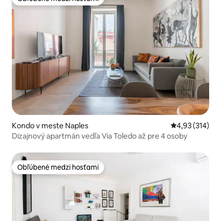
Obľúbené medzi hosťami
Kondo v meste Naples
Priemerné ohod
4,93 (314)
Dizajnový apartmán vedľa Via Toledo až pre 4 osoby
Obľúbené medzi hosťami
Obľúbené medzi hosťami