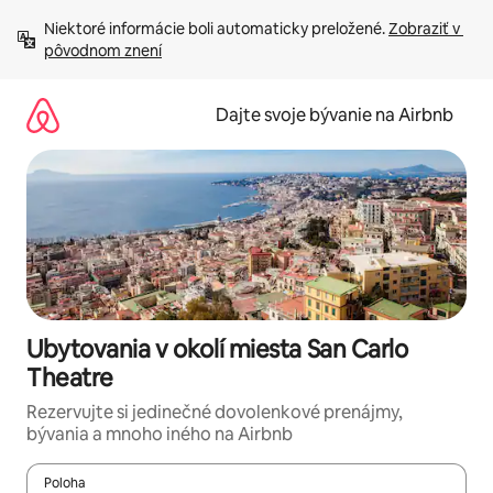
Preskočiť
Niektoré informácie boli automaticky preložené. 
Zobraziť v 
na
pôvodnom znení
obsah.
Dajte svoje bývanie na Airbnb
Ubytovania v okolí miesta San Carlo
Theatre
Rezervujte si jedinečné dovolenkové prenájmy,
bývania a mnoho iného na Airbnb
Poloha