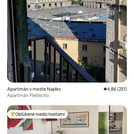
Apartmán v meste Naples
Priemerné ohod
4,86 (251)
Apartmán Plebiscito
Obľúbené medzi hosťami
Najobľúbenejšie medzi hosťami