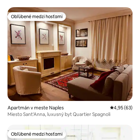
Obľúbené medzi hosťami
Obľúbené medzi hosťami
Apartmán v meste Naples
Priemerné oho
4,95 (63)
Miesto Sant'Anna, luxusný byt Quartier Spagnoli
Obľúbené medzi hosťami
Obľúbené medzi hosťami