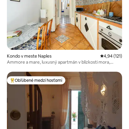
Kondo v meste Naples
Priemerné oho
4,94 (121)
Ammore a mare, luxusný apartmán v blízkosti mora,
Neapol
Obľúbené medzi hosťami
Najobľúbenejšie medzi hosťami