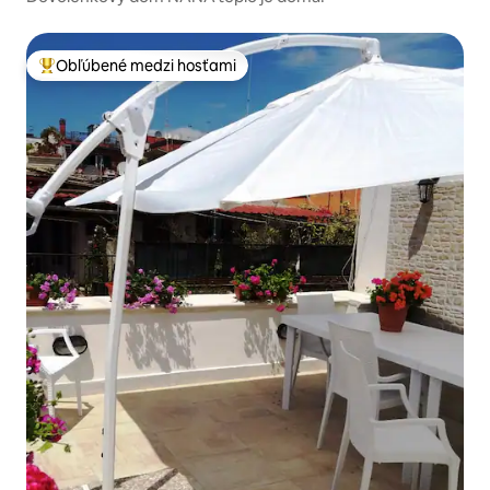
Obľúbené medzi hosťami
Najobľúbenejšie medzi hosťami