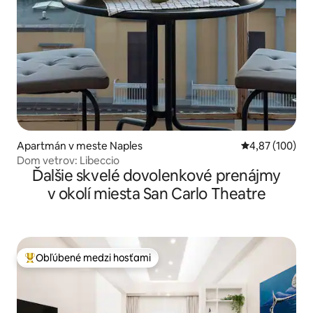
Apartmán v meste Naples
Priemerné ohod
4,87 (100)
Dom vetrov: Libeccio
Ďalšie skvelé dovolenkové prenájmy
v okolí miesta San Carlo Theatre
Obľúbené medzi hosťami
Najobľúbenejšie medzi hosťami