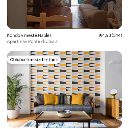
Kondo v meste Naples
Priemerné ohod
4,93 (344)
Apartmán Ponte di Chiaia
Obľúbené medzi hosťami
Obľúbené medzi hosťami