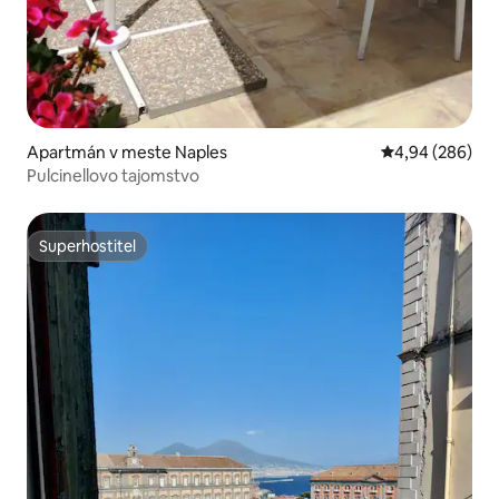
Apartmán v meste Naples
Priemerné ohod
4,94 (286)
Pulcinellovo tajomstvo
Superhostiteľ
Superhostiteľ