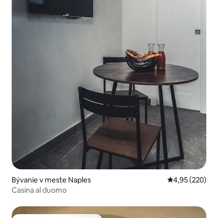
Bývanie v meste Naples
Priemerné ohod
4,95 (220)
Casina al duomo