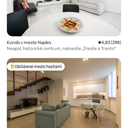
Kondo v meste Naples
Priemerné ohod
4,83 (298)
Neapol, historické centrum, námestie „Trieste a Trento“
Obľúbené medzi hosťami
Najobľúbenejšie medzi hosťami