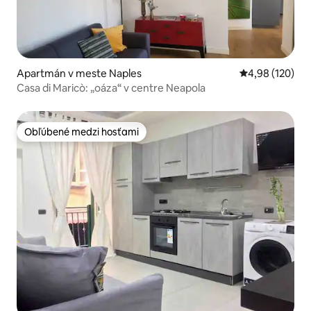
Apartmán v meste Naples
Priemerné ohod
4,98 (120)
Casa di Maricò: „oáza“ v centre Neapola
Obľúbené medzi hosťami
Obľúbené medzi hosťami