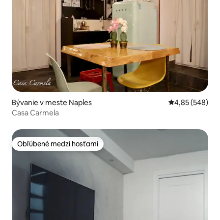
Bývanie v meste Naples
Priemerné ohod
4,85 (548)
Casa Carmela
Obľúbené medzi hosťami
Obľúbené medzi hosťami