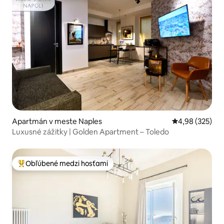
Apartmán v meste Naples
Priemerné ohod
4,98 (325)
Luxusné zážitky | Golden Apartment – Toledo
Obľúbené medzi hosťami
Najobľúbenejšie medzi hosťami