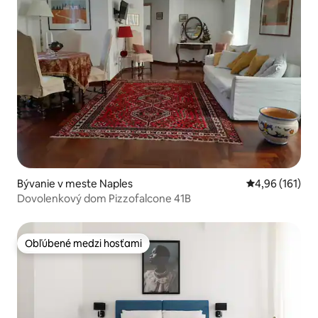
Bývanie v meste Naples
Priemerné ohod
4,96 (161)
Dovolenkový dom Pizzofalcone 41B
Obľúbené medzi hosťami
Obľúbené medzi hosťami