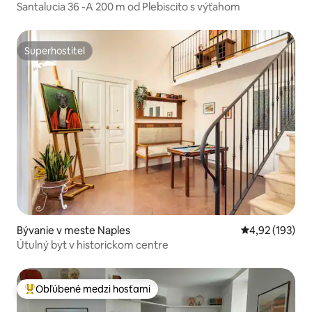
Santalucia 36 -A 200 m od Plebiscito s výťahom
Superhostiteľ
Superhostiteľ
Bývanie v meste Naples
Priemerné ohod
4,92 (193)
Útulný byt v historickom centre
Obľúbené medzi hosťami
Najobľúbenejšie medzi hosťami