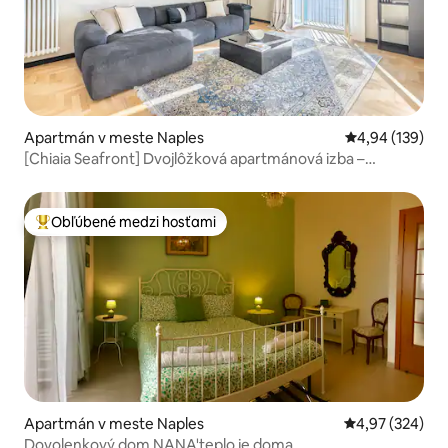
Apartmán v meste Naples
Priemerné ohod
4,94 (139)
[Chiaia Seafront] Dvojlôžková apartmánová izba –
luxusporiadaná
Obľúbené medzi hosťami
Najobľúbenejšie medzi hosťami
Apartmán v meste Naples
Priemerné ohod
4,97 (324)
Dovolenkový dom NANA'teplo je doma.