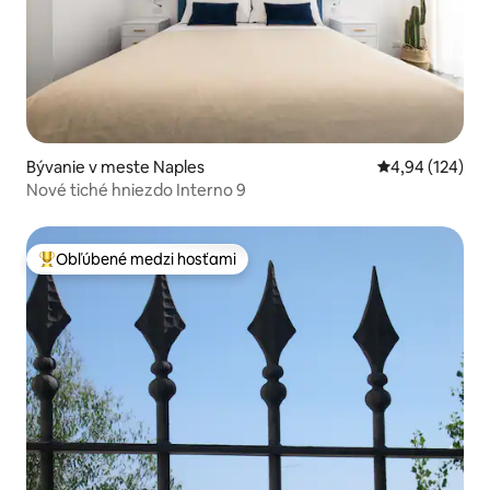
Bývanie v meste Naples
Priemerné ohod
4,94 (124)
Nové tiché hniezdo Interno 9
Obľúbené medzi hosťami
Najobľúbenejšie medzi hosťami