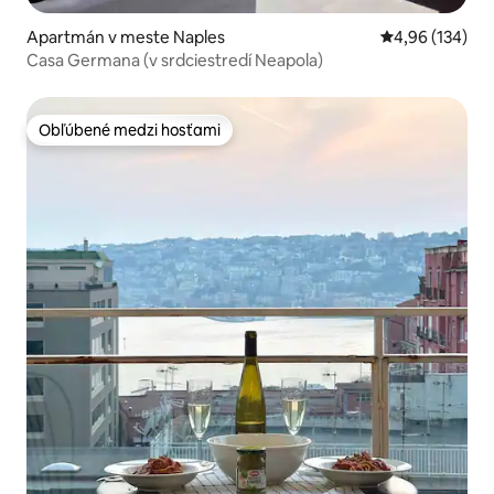
Apartmán v meste Naples
Priemerné ohod
4,96 (134)
Casa Germana (v srdciestredí Neapola)
Obľúbené medzi hosťami
Obľúbené medzi hosťami