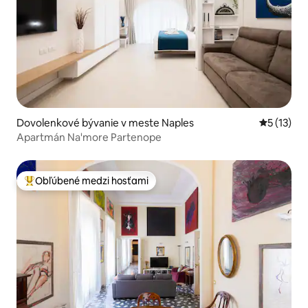
Dovolenkové bývanie v meste Naples
Priemerné
5 (13)
Apartmán Na'more Partenope
Obľúbené medzi hosťami
Najobľúbenejšie medzi hosťami