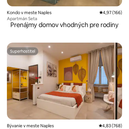
Kondo v meste Naples
Priemerné ohod
4,97 (166)
Apartmán Seta
Prenájmy domov vhodných pre rodiny
Superhostiteľ
Superhostiteľ
Bývanie v meste Naples
Priemerné ohod
4,83 (768)