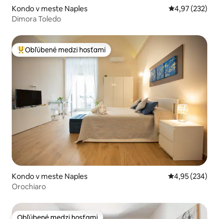
Kondo v meste Naples
Priemerné ohod
4,97 (232)
Dimora Toledo
Obľúbené medzi hosťami
Najobľúbenejšie medzi hosťami
Kondo v meste Naples
Priemerné ohod
4,95 (234)
Orochiaro
Obľúbené medzi hosťami