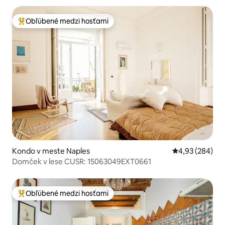
Obľúbené medzi hosťami
Najobľúbenejšie medzi hosťami
Kondo v meste Naples
Priemerné ohod
4,93 (284)
Domček v lese CUSR: 15063049EXT0661
Obľúbené medzi hosťami
Najobľúbenejšie medzi hosťami