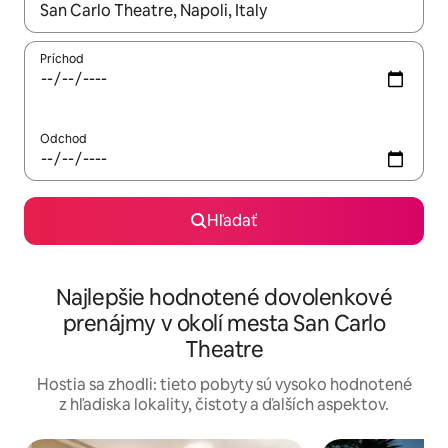
Keď budú výsledky k dispozícii, môžete si ich prechádzať pom
Príchod
Odchod
Hľadať
Najlepšie hodnotené dovolenkové
prenájmy v okolí mesta San Carlo
Theatre
Hostia sa zhodli: tieto pobyty sú vysoko hodnotené
z hľadiska lokality, čistoty a ďalších aspektov.