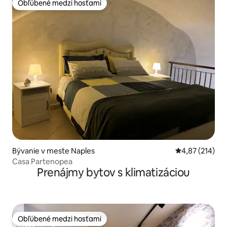
Obľúbené medzi hosťami
Obľúbené medzi hosťami
Bývanie v meste Naples
Priemerné ohod
4,87 (214)
Casa Partenopea
Prenájmy bytov s klimatizáciou
Obľúbené medzi hosťami
Obľúbené medzi hosťami