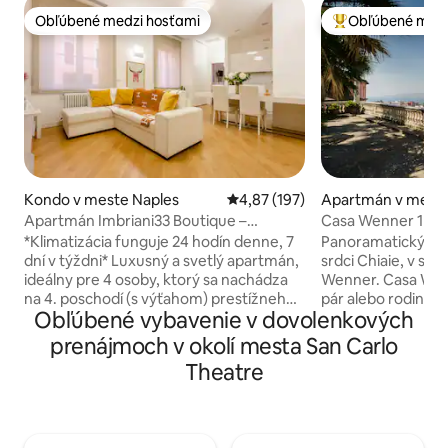
Obľúbené medzi hosťami
Obľúbené medz
Obľúbené medzi hosťami
Najobľúbenejšie 
Kondo v meste Naples
Priemerné ohodnotenie 4,87 z 5
4,87 (197)
Apartmán v meste
Apartmán Imbriani33 Boutique –
Casa Wenner 1 Na
centrum Neapola
Chiaia
*Klimatizácia funguje 24 hodín denne, 7
Panoramatický ga
dní v týždni* Luxusný a svetlý apartmán,
srdci Chiaie, v sú
ideálny pre 4 osoby, ktorý sa nachádza
Wenner. Casa Wenn
na 4. poschodí (s výťahom) prestížneho
pár alebo rodinu a
Obľúbené vybavenie v dovolenkových
Palazzo Imbriani 33. Vybavené všetkým
spája v sebe to, čo
moderným pohodlím je ideálnou voľbou
zriedka nájde: cen
prenájmoch v okolí mesta San Carlo
pre tých, ktorí hľadajú centrálnu polohu
zeleň a výhľad na z
Theatre
v Neapole. Apartmán sa nachádza na
minút chôdze odtia
námestí Piazza Municipio, len kúsok od
Plebiscito, nábreži
historického centra, nábrežia a neďaleko
Toledo, Teatro San
prístavu. Využite skoré samoobslužné
metru Chiaia, lano