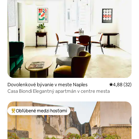
Dovolenkové bývanie v meste Naples
Priemerné oho
4,88 (32)
Casa Biondi Elegantný apartmán v centre mesta
Obľúbené medzi hosťami
Najobľúbenejšie medzi hosťami