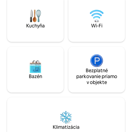
ubytovanie alebo neskorý odchod (na
dostanete do hist
požiadanie bez dodatočných nákladov) s
Vomera, na ostrov
nepretržitým inteligentným zámkom.
náleziskám.
Kuchyňa
Wi-Fi
Bezplatné
Bazén
parkovanie priamo
v objekte
Klimatizácia