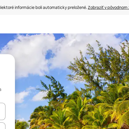
iektoré informácie boli automaticky preložené. 
Zobraziť v pôvodnom 
a
rechádzať pomocou klávesov so šípkami nahor a nadol alebo ich pres