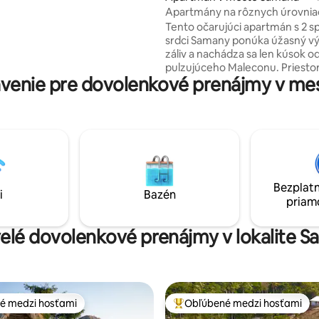
sa nachádza na jednom mieste.
Apartmány na rôznych úrovnia
 je ideálnou základňou na
1. ÚROVEŇ
Tento očarujúci apartmán s 2 s
i objavovaní úchvatných
srdci Samany ponúka úžasný vý
a krásnych pláží Samana.
záliv a nachádza sa len kúsok o
pulzujúceho Maleconu. Priestor
venie pre dovolenkové prenájmy v me
ideálny pre páry alebo malé skup
krásne zariadený a ponúka rel
atmosféru so všetkým moder
vybavením, ktoré potrebujete.
Vychutnajte si vánok a malebný
balkóna alebo sa prejdite pozdĺ
nábrežia. Ideálne pre tých, ktor
zažiť to najlepšie zo Samany, s
Bezplatn
prístupom k miestnym reštaur
i
Bazén
priam
obchodom a atrakciám.
velé dovolenkové prenájmy v lokalite 
é medzi hosťami
Obľúbené medzi hosťami
é medzi hosťami
Najobľúbenejšie medzi hosťami