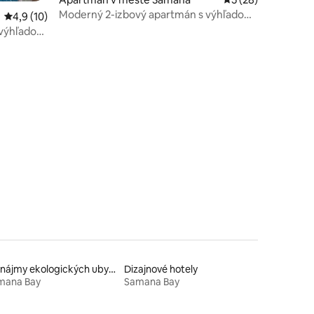
Moderný 2-izbový apartmán s výhľadom
otení: 62
Priemerné ohodnotenie 4,9 z 5, počet hodnotení: 10
4,9 (10)
na oceán a balkónom, v pešej
 výhľadom
vzdialenosti od zálivu
Prenájmy ekologických ubytovaní v prírode
Dizajnové hotely
mana Bay
Samana Bay