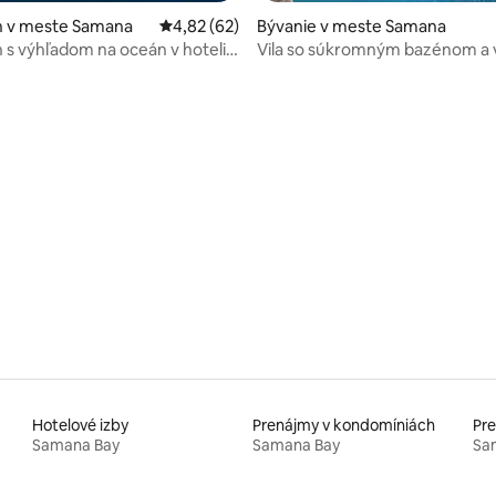
 v meste Samana
Priemerné ohodnotenie 4,82 z 5, počet hodn
4,82 (62)
Bývanie v meste Samana
s výhľadom na oceán v hoteli
Vila so súkromným bazénom a
, Dominikánska republika
na more v Samane
enie 5 z 5, počet hodnotení: 8
Hotelové izby
Prenájmy v kondomíniách
Samana Bay
Samana Bay
Sa