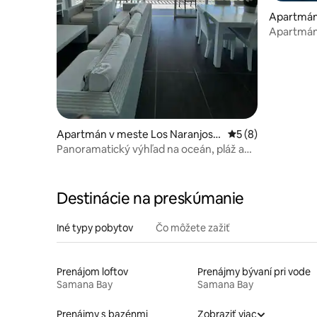
Apartmán
Apartmán 
Bannister
Apartmán v meste Los Naranjos,
Priemerné ohodnot
5 (8)
Samana
Panoramatický výhľad na oceán, pláž a
bazény.
Destinácie na preskúmanie
Iné typy pobytov
Čo môžete zažiť
Prenájom loftov
Prenájmy bývaní pri vode
Samana Bay
Samana Bay
Prenájmy s bazénmi
Zobraziť viac