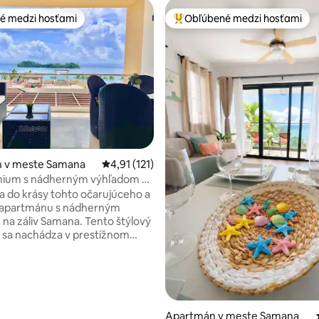
é medzi hosťami
Obľúbené medzi hosťami
é medzi hosťami
Najobľúbenejšie medzi hosťami
4,98 z 5, počet hodnotení: 196
 v meste Samana
Priemerné ohodnotenie 4,91 z 5, počet hodn
4,91 (121)
ium s nádherným výhľadom na
ana, strešný bazén
a do krásy tohto očarujúceho a
 apartmánu s nádherným
liv Samana. Tento štýlový
 sa nachádza v prestížnom
rezidenciách Hacienda Samana
úka útočisko, kde si môžete
 pri bazéne so svojím
 nápojom, zacvičiť si v
i s úchvatným výhľadom a
 dobré jedlo - to všetko
Apartmán v meste Samana