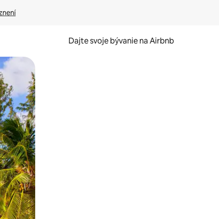
znení
Dajte svoje bývanie na Airbnb
kúmať pomocou dotykových gest či potiahnutia prstom.