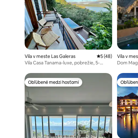
Vila v meste Las Galeras
Priemerné ohodnote
5 (48)
Vila v me
Vila Casa Tanama-luxe, pobrežie, 5-
Dom Magu
hviezdičkový servis
Obľúbené medzi hosťami
Obľúben
Obľúbené medzi hosťami
Obľúben