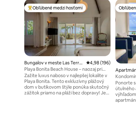
Obľúbené medzi hosťami
Obľúben
Najobľúbenejšie medzi hosťami
Obľúben
Bungalov v meste Las Terre
Priemerné ohodnotenie 
4,98 (196)
nas
Playa Bonita Beach House – naozaj pri
Apartmán
oceáne!
Zažite luxus naboso v najlepšej lokalite v
Kondomín
Playa Bonita. Tento exkluzívny plážový
záliv Sam
Ponorte s
dom v butikovom štýle ponúka skutočný
útulného
zážitok priamo na pláži bez dopravy! Je
výhľadom na zá
určený pre 1 pár alebo rodinu (max. 4
apartmán
osoby) a kombinuje moderné pohodlie s
hoteli a 
udržateľnosťou: zvukotesné okná v
Bay a pon
európskom štýle, sieťky proti komárom,
oddýchnuť
záložný solárny fotovoltický systém.
obľúbeným
Užite si nádhernú terasu s vaňou pre 2,
posilňovn
ležadlom a grilom, a to všetko s
dopriať si