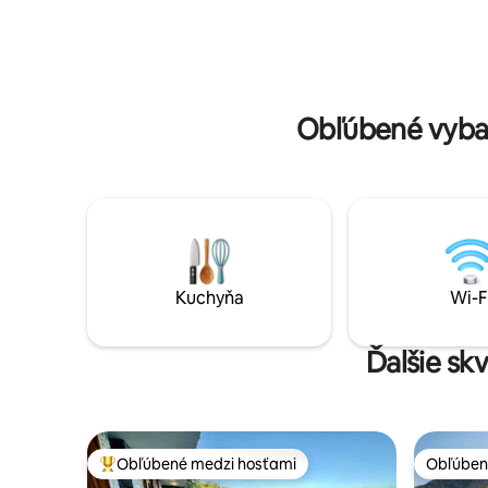
výhľadom na oceán. Vysokorýchlostné
výhodne 
Wi-Fi pripojenie, moderná kuchyňa s
Tento byt
umývačkou riadu + Netflix pre dokonalý
oddych pr
pobyt.
pamiatok 
Obľúbené vyba
Kuchyňa
Wi-F
Ďalšie sk
Obľúbené medzi hosťami
Obľúben
Najobľúbenejšie medzi hosťami
Obľúben