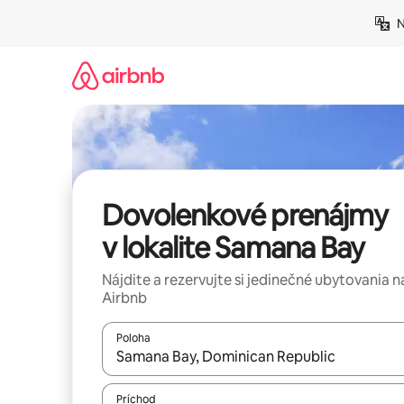
Preskočiť
N
na
obsah.
Dovolenkové prenájmy
v lokalite Samana Bay
Nájdite a rezervujte si jedinečné ubytovania n
Airbnb
Poloha
Keď budú výsledky k dispozícii, môžete si ich p
Príchod