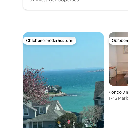
Obľúbené medzi hosťami
Obľúben
Obľúbené medzi hosťami
Obľúben
Kondo v 
rblehead
1742 Marb
Salemu|P