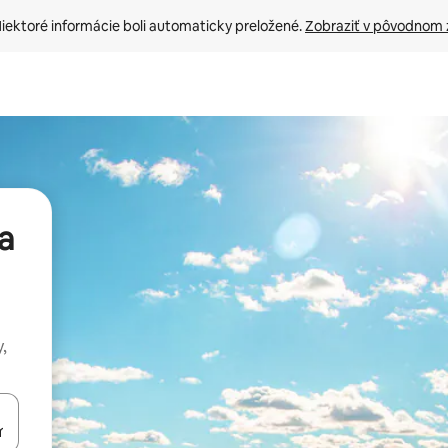
iektoré informácie boli automaticky preložené. 
Zobraziť v pôvodnom 
a
,
rechádzať pomocou klávesov so šípkami nahor a nadol alebo ich pres