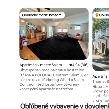
Obľúbené medzi hosťami
Obľúb
Obľúbené medzi hosťami
Najobľúb
Apartmán v meste Salem
Priemerné ohodnotenie 
4,94 (316)
Ubytujte sa v srdci Salemu u hostiteľov
Erin a Matta
ÚŽASNÁ POLOHA!! Centrum Salemu, len
Apartmán
pár krokov od Pickering Wharf a Salem
Thomas B
Common. Jednospálňový otvorený
História 
koncepčný apartmán na treťom
Brown pos
poschodí nášho rodinného domu.
najstarší
Samostatný vchod, súkromná terasa a
ulici lemovane
priestranný otvorený obytný priestor so
Obľúbené vybavenie v dovolenko
len pár 
sklápacou posteľou Murphy s