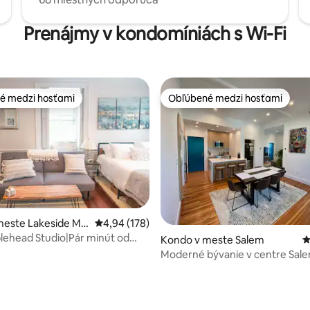
Prenájmy v kondomíniách s Wi-Fi
é medzi hosťami
Obľúbené medzi hosťami
é medzi hosťami
Obľúbené medzi hosťami
meste Lakeside Ma
Priemerné ohodnotenie 4,94 z 5, počet hodno
4,94 (178)
lehead Studio|Pár minút od
Kondo v meste Salem
P
arkovanie
Moderné bývanie v centre Sale
spálňami | Park & Play