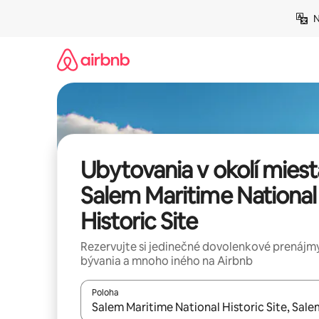
Preskočiť
N
na
obsah.
Ubytovania v okolí miest
Salem Maritime National
Historic Site
Rezervujte si jedinečné dovolenkové prenájmy
bývania a mnoho iného na Airbnb
Poloha
Keď budú výsledky k dispozícii, môžete si ich p