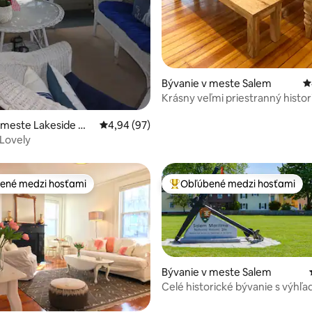
Bývanie v meste Salem
P
4,98 z 5, počet hodnotení: 137
Krásny veľmi priestranný histo
v Saleme
 meste Lakeside Ma
Priemerné ohodnotenie 4,94 z 5, počet hodn
4,94 (97)
 Lovely
ené medzi hosťami
Obľúbené medzi hosťami
enejšie medzi hosťami
Najobľúbenejšie medzi hosťami
Bývanie v meste Salem
Celé historické bývanie s výhľ
námorný park