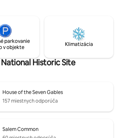
Museum, do kina Salem a do mnohých
avých
kaviarní, barov a reštaurácií. Radi vám
treat je
povieme o našich obľúbených miestach.
5 minút chôdze od bostonského trajektu
a 10 minút od vlaku.
é parkovanie
Klimatizácia
o v objekte
National Historic Site
House of the Seven Gables
157 miestnych odporúča
Salem Common
60 miestnych odporúča