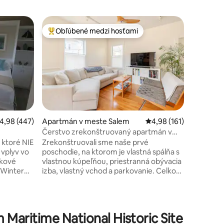
Minidom 
Obľúbené medzi hosťami
Obľú
Najobľúbenejšie medzi hosťami
Najobľú
Marbleh
Minidom
Tento no
maličký d
from old
steps fr
breathht
nachádz
dvore ná
vybavená
riemerné ohodnotenie 4,98 z 5, počet hodnotení: 447
4,98 (447)
Apartmán v meste Salem
Priemerné ohodnotenie
4,98 (161)
rýchlovar
Čerstvo zrekonštruovaný apartmán v
doskou s
blízkosti krásneho Salem Common
 ktoré NIE
Zrekonštruovali sme naše prvé
mikrovln
 vplyv vo
poschodie, na ktorom je vlastná spálňa s
hriankov
tení: 248
lkové
vlastnou kúpeľňou, priestranná obývacia
rýchlovar
izba, vlastný vchod a parkovanie. Celkový
taniermi,
ADENÁ PRE
pocit je striedmy a pokojný s množstvom
stoličky 
stom; Pre
prirodzeného svetla. Bývame vo
 slnka a
fantastickej štvrti v Saleme, dva bloky od
najte si
Salem Common. Všade chodíme pešo – k
Maritime National Historic Site
 na
oceánu, do múzea Peabody Essex