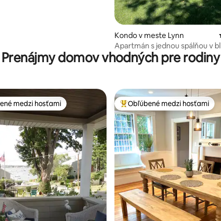
ie 5 z 5, počet hodnotení: 118
Kondo v meste Lynn
Apartmán s jednou spálňou v bl
Prenájmy domov vhodných pre rodiny
Bostonu a Salemu.
ené medzi hosťami
Obľúbené medzi hosťami
enejšie medzi hosťami
Najobľúbenejšie medzi hosťami