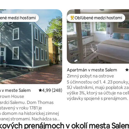
ené medzi hosťami
Obľúbené medzi hosťami
enejšie medzi hosťami
Najobľúbenejšie medzi hosťami
Apartmán v meste Salem
P
Zimný pobyt na ostrove
4,94 z 5, počet hodnotení: 316
S účinnosťou od 1. 4 .23 ponuky,
SÚ vlastníkmi, majú poplatok za
 v meste Salem
Priemerné ohodnotenie 4,99 z 5, počet hodno
4,99 (248)
výške 3%, ktorý sa účtuje na ce
rown House
výdavky spojené s prenájmom. Winter
v srdci Salemu. Dom Thomas
Island Retreat je ponuka OBS
tavený v roku 1781 je
MAJITEĽOV, ktorá je týmto mie
m domom na historickej zimnej
úplnú relaxáciu. Sledujte východ
j stromami. Nachádza sa
zažite Atlantický oceán. Vychut
vých prenájmoch v okolí mesta Salem 
krokov od Salem Common,
svoj obľúbený nápoj pri hojdaní