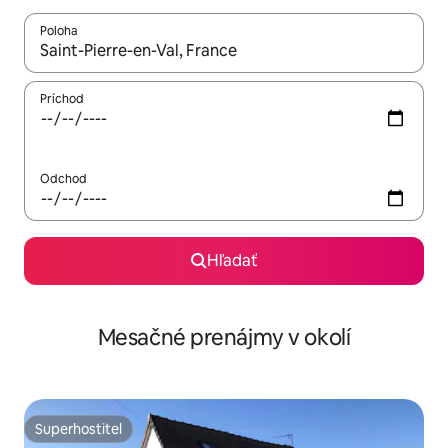
Poloha
Keď budú výsledky k dispozícii, môžete si ich prechádzať pom
Príchod
Odchod
Hľadať
Mesačné prenájmy v okolí
Superhostiteľ
Superhostiteľ