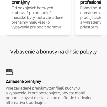
prenájmy
profesionáli 
Od pokojných horských
Pohodlné ubyto
zrubov až po pohodlné
nomádov a pro
mestské byty, tieto zariadené
pracujúcich na 
prenájmy majú všetko
a vyhradenými
vybavenie pre pocit domova.
priestormi.
Vybavenie a bonusy na dlhšie pobyty
Zariadené prenájmy
Plne zariadené prenájmy zahŕňajú kuchyňu
a vybavenie, ktoré potrebujete, aby ste mohli
pohodlne bývať mesiac alebo dlhšie. Je to ideálna
alternatíva k podnájmu.