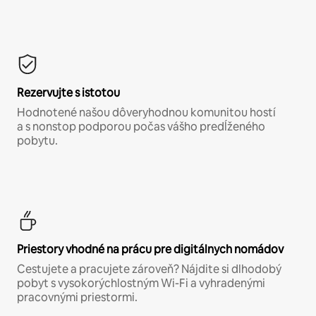
Rezervujte s istotou
Hodnotené našou dôveryhodnou komunitou hostí
a s nonstop podporou počas vášho predĺženého
pobytu.
Priestory vhodné na prácu pre digitálnych nomádov
Cestujete a pracujete zároveň? Nájdite si dlhodobý
pobyt s vysokorýchlostným Wi-Fi a vyhradenými
pracovnými priestormi.