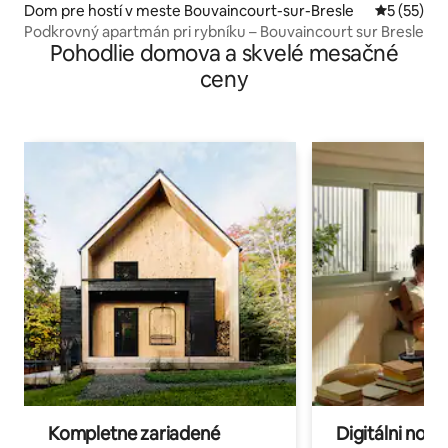
Dom pre hostí v meste Bouvaincourt-sur-Bresle
Priemerné 
5 (55)
Podkrovný apartmán pri rybníku – Bouvaincourt sur Bresle
Pohodlie domova a skvelé mesačné
ceny
Kompletne zariadené
Digitálni nomá