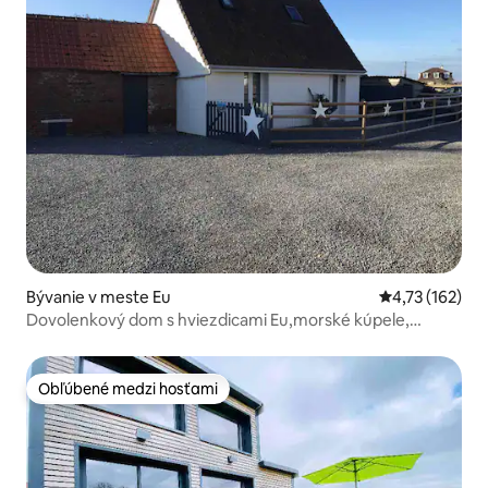
Bývanie v meste Eu
Priemerné oho
4,73 (162)
Dovolenkový dom s hviezdicami Eu,morské kúpele,
tréport
Obľúbené medzi hosťami
Obľúbené medzi hosťami