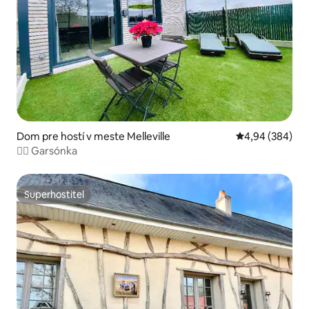
Dom pre hostí v meste Melleville
Priemerné ohod
4,94 (384)
🧞‍♂️ Garsónka
Superhostiteľ
Superhostiteľ