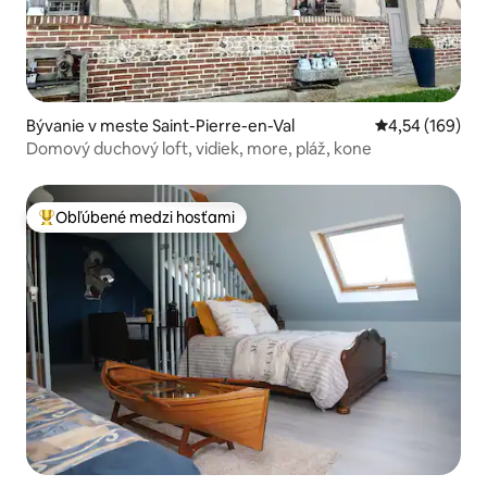
Bývanie v meste Saint-Pierre-en-Val
Priemerné ohod
4,54 (169)
Domový duchový loft, vidiek, more, pláž, kone
Obľúbené medzi hosťami
Najobľúbenejšie medzi hosťami