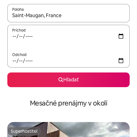
Poloha
Keď budú výsledky k dispozícii, môžete si ich prechádzať pom
Príchod
Odchod
Hľadať
Mesačné prenájmy v okolí
Superhostiteľ
Superhostiteľ