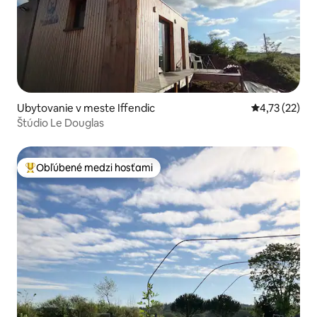
Ubytovanie v meste Iffendic
Priemerné oh
4,73 (22)
Štúdio Le Douglas
Obľúbené medzi hosťami
Najobľúbenejšie medzi hosťami