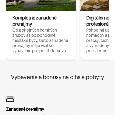
Kompletne zariadené
Digitálni nomá
prenájmy
profesionáli 
Od pokojných horských
Pohodlné ubyto
zrubov až po pohodlné
nomádov a pro
mestské byty, tieto zariadené
pracujúcich na 
prenájmy majú všetko
a vyhradenými
vybavenie pre pocit domova.
priestormi.
Vybavenie a bonusy na dlhšie pobyty
Zariadené prenájmy