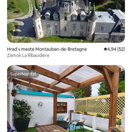
Hrad v meste Montauban-de-Bretagne
Priemerné oho
4,94 (52)
Zámok La Ribaudière
Superhostiteľ
Superhostiteľ