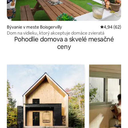
Bývanie v meste Boisgervilly
Priemerné oho
4,94 (62)
Dom na vidieku, ktorý akceptuje domáce zvieratá
Pohodlie domova a skvelé mesačné
ceny