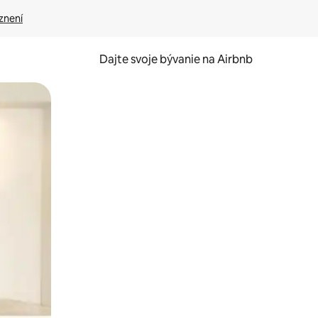
znení
Dajte svoje bývanie na Airbnb
kúmať pomocou dotykových gest či potiahnutia prstom.