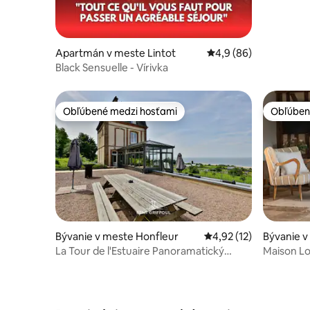
Apartmán v meste Lintot
Priemerné ohodnoteni
4,9 (86)
Black Sensuelle - Vírivka
Obľúbené medzi hosťami
Obľúben
Obľúbené medzi hosťami
Obľúben
Bývanie v meste Honfleur
Priemerné ohodnotenie
4,92 (12)
Bývanie 
La Tour de l'Estuaire Panoramatický
Maison Lo
výhľad na more Súkromné
Deauville