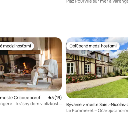
Mer
Pláž Pourville sur mer a Varenge
mer
e 4,9 z 5, počet hodnotení: 86
é medzi hosťami
Obľúbené medzi hosťami
é medzi hosťami
Obľúbené medzi hosťami
 4,92 z 5, počet hodnotení: 12
v meste Cricquebœuf
Priemerné ohodnotenie 5 z 5, počet hod
5 (19)
ngere – krásny dom v blízkosti
Bývanie v meste Saint-Nicolas-
la-Haie
Le Pommeret – Očarujúci nor
dom