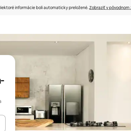
iektoré informácie boli automaticky preložené. 
Zobraziť v pôvodnom 
a-
a
rechádzať pomocou klávesov so šípkami nahor a nadol alebo ich pres