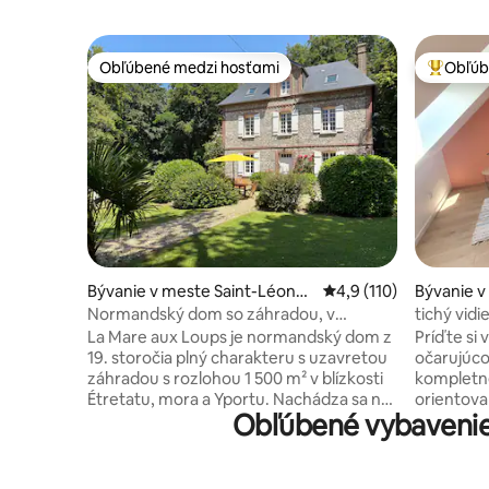
Obľúbené medzi hosťami
Obľúb
Obľúbené medzi hosťami
Najobľúb
Bývanie v meste Saint-Léonar
Priemerné ohodnotenie
4,9 (110)
Bývanie v
d
s-Beaum
Normandský dom so záhradou, v
tichý vid
blízkosti mora a Étretatu
La Mare aux Loups je normandský dom z
Príďte si
19. storočia plný charakteru s uzavretou
očarujúco
záhradou s rozlohou 1 500 m² v blízkosti
kompletn
Étretatu, mora a Yportu. Nachádza sa na
orientova
Obľúbené vybavenie
okraji lesa a ponúka prírodnú oázu len pár
vychutná
minút od pláží a útesov pobrežia Côte
po celý d
d'Albâtre. Nedávno zrekonštruovaný
km od vše
apartmán má 4 spálne vrátane hlavnej
atrakcií 