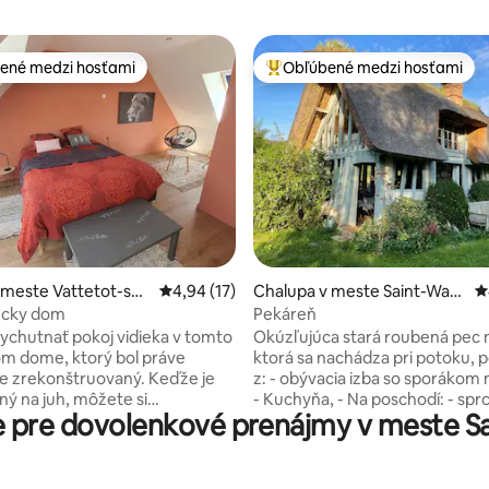
ené medzi hosťami
Obľúbené medzi hosťami
enejšie medzi hosťami
Najobľúbenejšie medzi hosťami
 4,9 z 5, počet hodnotení: 110
 meste Vattetot-sou
Priemerné ohodnotenie 4,94 z 5, počet hod
4,94 (17)
Chalupa v meste Saint-Wan
P
ont
drille-Rançon
iecky dom
Pekáreň
 vychutnať pokoj vidieka v tomto
Okúzľujúca stará roubená pec n
m dome, ktorý bol práve
ktorá sa nachádza pri potoku, 
e zrekonštruovaný. Keďže je
z: - obývacia izba so sporákom 
ný na juh, môžete si
- Kuchyňa, - Na poschodí: - sprchovací
 pre dovolenkové prenájmy v meste Sai
vať lúče normandského slnka
kút/WC prístupné po mlynárs
eň. Nachádza sa menej ako 25
rebríku (pozri fotky), - Spálňa s
tkých najkrajších turistických
160 x 200 s výhľadom na potok,
Normandie (Etretat, Fécamp,
mlynárskym rebríkom (pozri fot