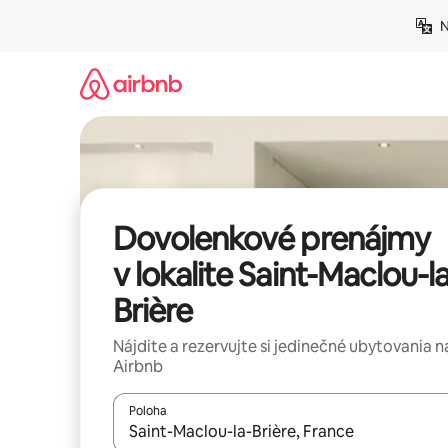
Preskočiť
N
na
obsah.
Dovolenkové prenájmy
v lokalite Saint-Maclou-l
Brière
Nájdite a rezervujte si jedinečné ubytovania n
Airbnb
Poloha
Keď budú výsledky k dispozícii, môžete si ich p