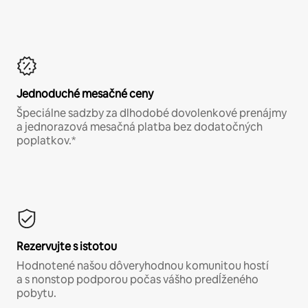
Jednoduché mesačné ceny
Špeciálne sadzby za dlhodobé dovolenkové prenájmy
a jednorazová mesačná platba bez dodatočných
poplatkov.*
Rezervujte s istotou
Hodnotené našou dôveryhodnou komunitou hostí
a s nonstop podporou počas vášho predĺženého
pobytu.