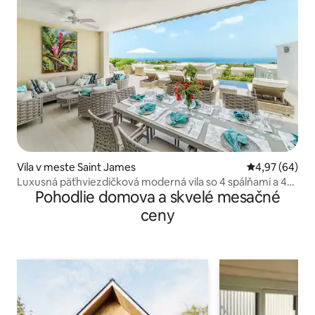
Vila v meste Saint James
Priemerné oho
4,97 (64)
Luxusná päťhviezdičková moderná vila so 4 spálňami a 4
Pohodlie domova a skvelé mesačné
kúpeľňami
ceny