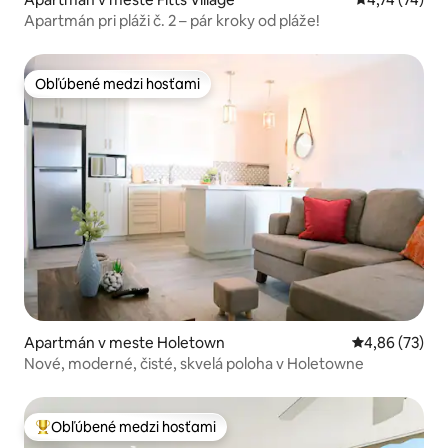
Apartmán pri pláži č. 2 – pár kroky od pláže!
Obľúbené medzi hosťami
Obľúbené medzi hosťami
Apartmán v meste Holetown
Priemerné oho
4,86 (73)
Nové, moderné, čisté, skvelá poloha v Holetowne
Obľúbené medzi hosťami
Najobľúbenejšie medzi hosťami