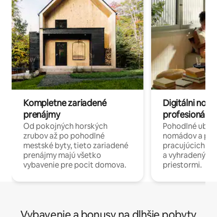
Kompletne zariadené
Digitálni nomá
prenájmy
profesionáli 
Od pokojných horských
Pohodlné ubyto
zrubov až po pohodlné
nomádov a pro
mestské byty, tieto zariadené
pracujúcich na 
prenájmy majú všetko
a vyhradenými
vybavenie pre pocit domova.
priestormi.
Vybavenie a bonusy na dlhšie pobyty