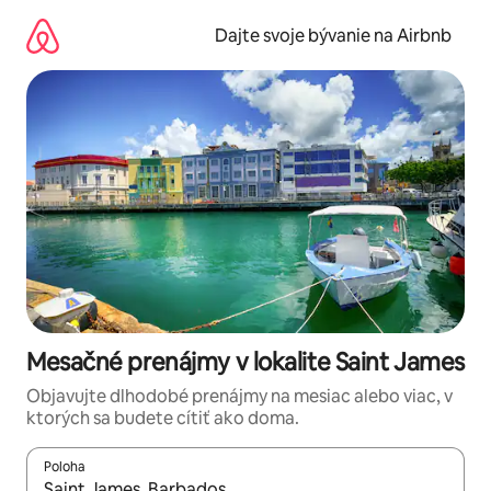
Preskočiť
na
Dajte svoje bývanie na Airbnb
obsah.
Mesačné prenájmy v lokalite Saint James
Objavujte dlhodobé prenájmy na mesiac alebo viac, v
ktorých sa budete cítiť ako doma.
Poloha
Keď budú výsledky k dispozícii, môžete si ich prechádzať pom