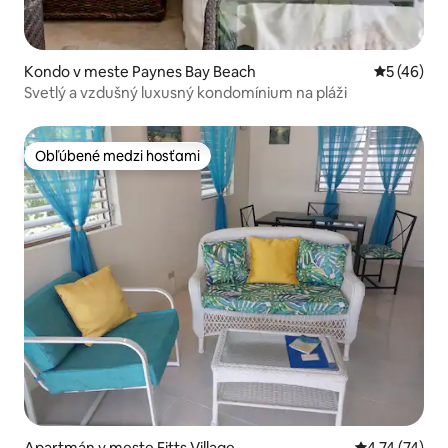
Kondo v meste Paynes Bay Beach
Priemerné 
5 (46)
Svetlý a vzdušný luxusný kondomínium na pláži
Obľúbené medzi hosťami
Obľúbené medzi hosťami
Apartmán v meste Fitts Village
Priemerné oh
4,74 (74)