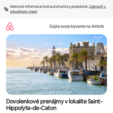
Preskočiť
Niektoré informácie boli automaticky preložené. 
Zobraziť v 
na
pôvodnom znení
obsah.
Dajte svoje bývanie na Airbnb
Dovolenkové prenájmy v lokalite Saint-
Hippolyte-de-Caton