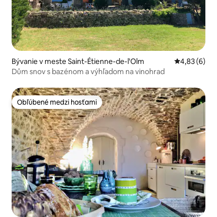
Bývanie v meste Saint-Étienne-de-l'Olm
Priemerné oh
4,83 (6)
Dům snov s bazénom a výhľadom na vinohrad
Obľúbené medzi hosťami
Obľúbené medzi hosťami