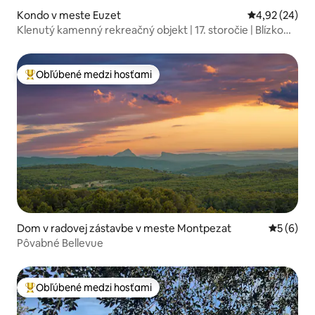
Kondo v meste Euzet
Priemerné oho
4,92 (24)
Klenutý kamenný rekreačný objekt | 17. storočie | Blízko
Uzès
Obľúbené medzi hosťami
Najobľúbenejšie medzi hosťami
Dom v radovej zástavbe v meste Montpezat
Priemerné
5 (6)
Pôvabné Bellevue
Obľúbené medzi hosťami
Najobľúbenejšie medzi hosťami