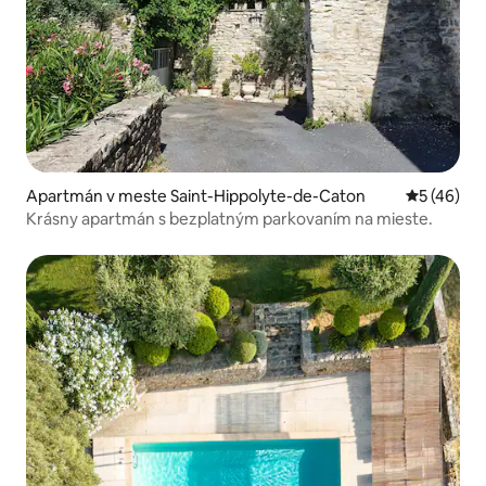
Apartmán v meste Saint-Hippolyte-de-Caton
Priemerné 
5 (46)
Krásny apartmán s bezplatným parkovaním na mieste.