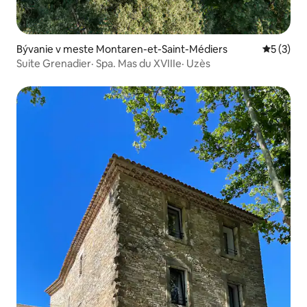
Bývanie v meste Montaren-et-Saint-Médiers
Priemerné
5 (3)
Suite Grenadier· Spa. Mas du XVIIIe· Uzès