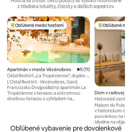
Hostia sa zhodli: tieto pobyty sú vysoko hodnotené
z hľadiska lokality, čistoty a ďalších aspektov.
Obľúbené medzi hosťami
Obľúbené medz
Najobľúbenejšie medzi hosťami
Najobľúbenejšie 
Apartmán v meste Vézénobres
Priemerné ohodnotenie 5 z 
5 (11)
Ostal Bestòrt „La Tropézienne“, duplex s
výhľadom.
L'Ostal Bestòrt · Vézénobres, Gard,
Francúzsko Dvojpodlažný apartmán La
Dom v radovej zás
Tropézienne s terasou a súkromnou
e Uzès
strešnou terasou s výhľadom na
Historické centr
Cévennes. Na každom poschodí budete
Maison du Puisatie
mať izbu, pričom každá bude mať
v historickom cen
vlastnú kúpeľňu. Budete mať dve
pozvánkou na sladk
obývačky a veľkú vybavenú kuchyňu.
Ideálne na objavo
Prístup do záhrady a k bazénu, spoločný
Obľúbené vybavenie pre dovolenkové
zároveň si užívajt