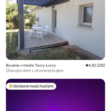
Bývanie v meste Toury-Lurcy
Priemerné ohod
4,92 (225)
Očarujúci dom v otvorenej krajine
Obľúbené medzi hosťami
Najobľúbenejšie medzi hosťami