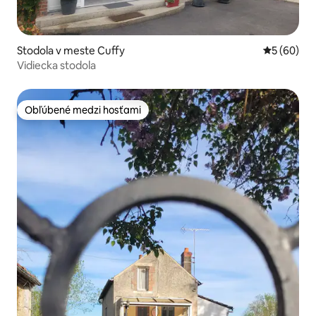
Stodola v meste Cuffy
Priemerné 
5 (60)
Vidiecka stodola
Obľúbené medzi hosťami
Obľúbené medzi hosťami