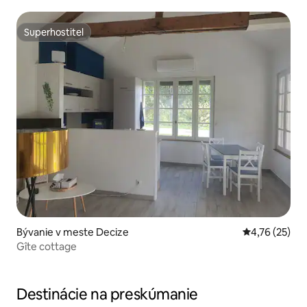
Superhostiteľ
Superhostiteľ
Bývanie v meste Decize
Priemerné oho
4,76 (25)
Gîte cottage
Destinácie na preskúmanie