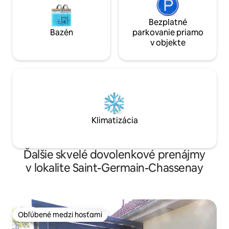
Bezplatné
Bazén
parkovanie priamo
v objekte
Klimatizácia
Ďalšie skvelé dovolenkové prenájmy
v lokalite Saint-Germain-Chassenay
Obľúbené medzi hosťami
Obľúbené medzi hosťami