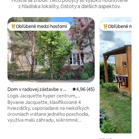
Hostia sa zhodli: tieto pobyty sú vysoko hodnotené
z hľadiska lokality, čistoty a ďalších aspektov.
Obľúbené medzi hosťami
Obľúbené medz
Najobľúbenejšie medzi hosťami
Najobľúbenejšie 
Dom v radovej zástavbe v m
Priemerné ohodnotenie 4,96 z 
4,96 (45)
este Moulins
Logis Jacquette hyper centrum,
záhrada, parkovanie
Bývanie Jacquette, klasifikované 4
hviezdičky, usporiadané na niekoľkých
úrovniach vrátane jedného poschodia,
využíva malú záhradu, súkromné
parkovisko na mieste a môže sa v ňom
ubytovať až 5 osôb. Nachádza sa v srdci
historickej štvrte, 10 minút chôdze od