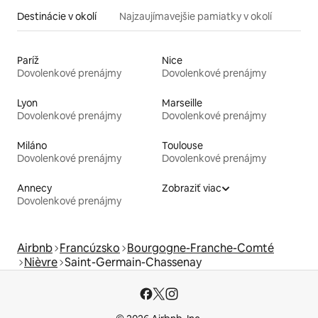
Destinácie v okolí
Najzaujímavejšie pamiatky v okolí
Paríž
Nice
Dovolenkové prenájmy
Dovolenkové prenájmy
Lyon
Marseille
Dovolenkové prenájmy
Dovolenkové prenájmy
Miláno
Toulouse
Dovolenkové prenájmy
Dovolenkové prenájmy
Annecy
Zobraziť viac
Dovolenkové prenájmy
Airbnb
Francúzsko
Bourgogne-Franche-Comté
Nièvre
Saint-Germain-Chassenay