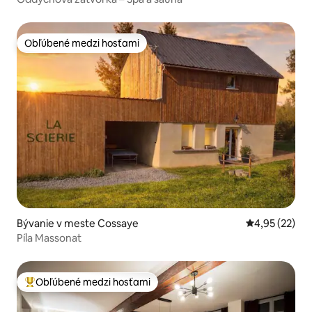
Obľúbené medzi hosťami
Obľúbené medzi hosťami
Bývanie v meste Cossaye
Priemerné oho
4,95 (22)
Píla Massonat
Obľúbené medzi hosťami
Najobľúbenejšie medzi hosťami