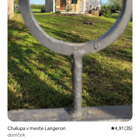
Chalupa v meste Langeron
Priemerné oh
4,91 (35)
domček