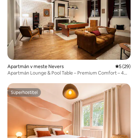
Apartmán v meste Nevers
Priemerné 
5 (29)
Apartmán Lounge & Pool Table – Premium Comfort – 4
osoby
Superhostiteľ
Superhostiteľ