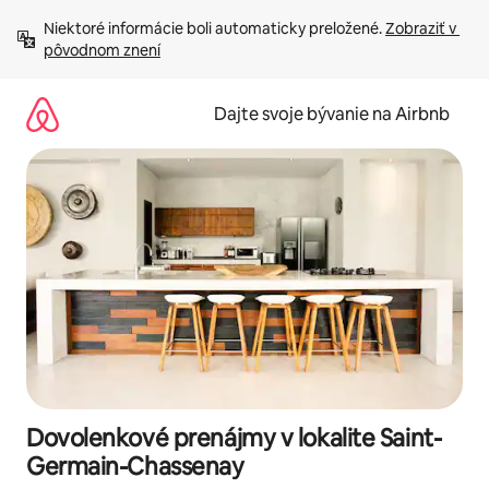
Preskočiť
Niektoré informácie boli automaticky preložené. 
Zobraziť v 
na
pôvodnom znení
obsah.
Dajte svoje bývanie na Airbnb
Dovolenkové prenájmy v lokalite Saint-
Germain-Chassenay