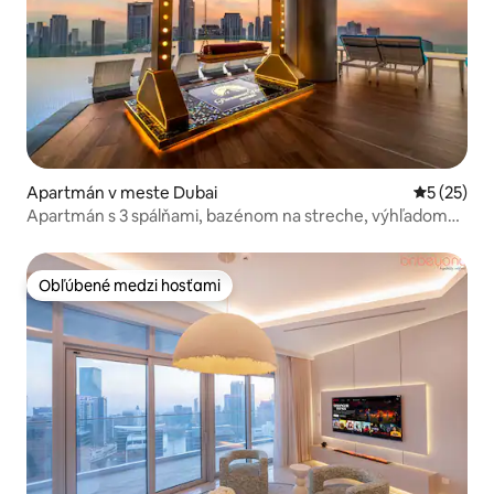
Apartmán v meste Dubai
Priemerné 
5 (25)
Apartmán s 3 spálňami, bazénom na streche, výhľadom
na more a centrum, dlhodobý pobyt
Obľúbené medzi hosťami
Obľúbené medzi hosťami