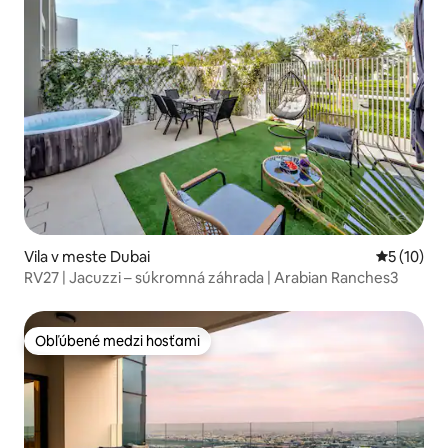
Vila v meste Dubai
Priemerné 
5 (10)
RV27 | Jacuzzi – súkromná záhrada | Arabian Ranches3
Obľúbené medzi hosťami
Obľúbené medzi hosťami