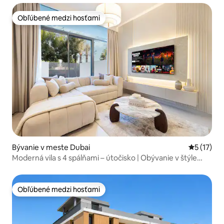
Obľúbené medzi hosťami
Obľúbené medzi hosťami
Bývanie v meste Dubai
Priemerné
5 (17)
Moderná vila s 4 spálňami – útočisko | Obývanie v štýle
rezortu
Obľúbené medzi hosťami
Obľúbené medzi hosťami