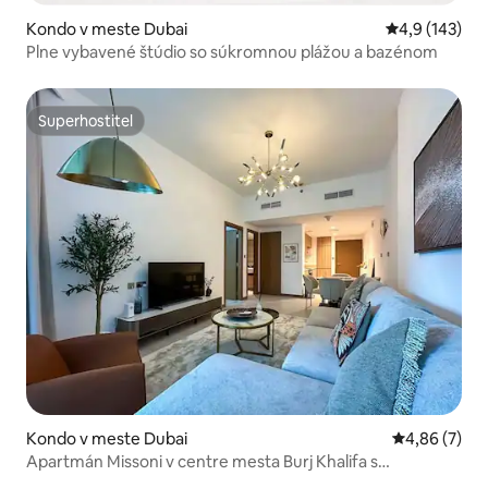
Kondo v meste Dubai
Priemerné oho
4,9 (143)
Plne vybavené štúdio so súkromnou plážou a bazénom
Superhostiteľ
Superhostiteľ
Kondo v meste Dubai
Priemerné oh
4,86 (7)
Apartmán Missoni v centre mesta Burj Khalifa s
nekonečným bazénom