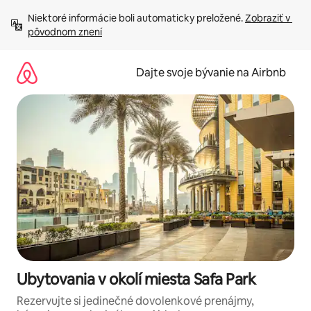
Preskočiť
Niektoré informácie boli automaticky preložené. 
Zobraziť v 
na
pôvodnom znení
obsah.
Dajte svoje bývanie na Airbnb
Ubytovania v okolí miesta Safa Park
Rezervujte si jedinečné dovolenkové prenájmy,