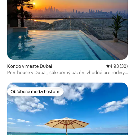
Kondo v meste Dubai
Priemerné oho
4,93 (30)
Penthouse v Dubaji, súkromný bazén, vhodné pre rodiny,
2 spálne
Obľúbené medzi hosťami
Obľúbené medzi hosťami