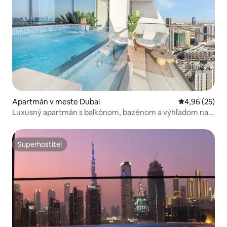
Apartmán v meste Dubai
Priemerné oho
4,96 (25)
Luxusný apartmán s balkónom, bazénom a výhľadom na
panorámu mesta
Superhostiteľ
Superhostiteľ