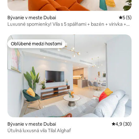
Bývanie v meste Dubai
Priemerné
5 (5)
Luxusné spomienky! Vila s 5 spálňami + bazén + vírivka +
výťah + posilňovňa
Obľúbené medzi hosťami
Obľúbené medzi hosťami
Bývanie v meste Dubai
Priemerné oh
4,9 (30)
Útulná luxusná vila Tilal Alghaf