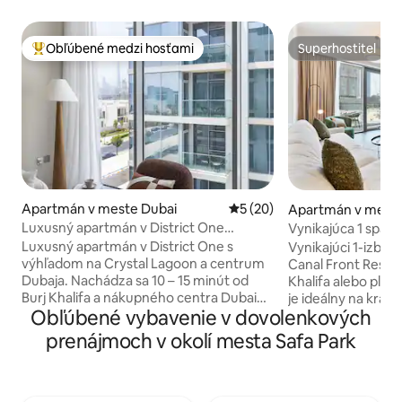
Obľúbené medzi hosťami
Superhostiteľ
Najobľúbenejšie medzi hosťami
Superhostiteľ
Apartmán v meste Dubai
Priemerné ohodnotenie 5 z 
5 (20)
Apartmán v meste
Luxusný apartmán v District One
Vynikajúca 1 spálň
neďaleko centra Dubaja
jazdy od Burj
Luxusný apartmán v District One s
Vynikajúci 1-izbov
výhľadom na Crystal Lagoon a centrum
Canal Front Reside
Dubaja. Nachádza sa 10 – 15 minút od
Khalifa alebo pláže Jum
Burj Khalifa a nákupného centra Dubai
je ideálny na krá
Obľúbené vybavenie v dovolenkových
Mall. Vychutnajte si turistické a bežecké
pobyty. Je vybav
trasy, cyklistickú trať, detské ihrisko,
nábytkom, priest
prenájmoch v okolí mesta Safa Park
kaviarňu Hamptons Café v susedstve a
so Smart TV, Wi-F
prístup na pláž Crystal Lagoon.
a jedálenským kút
Oddýchnite si pri 65-palcovej televízii
vybavená všetkým
Sony, reproduktore Marshall, plne
Spálňa s manžels