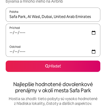
bývania a mnoho iného na Airbnb
Poloha
Keď budú výsledky k dispozícii, môžete si ich prechádzať pom
Príchod
Odchod
Hľadať
Najlepšie hodnotené dovolenkové
prenájmy v okolí mesta Safa Park
Hostia sa zhodli: tieto pobyty sú vysoko hodnotené
z hľadiska lokality, čistoty a ďalších aspektov.