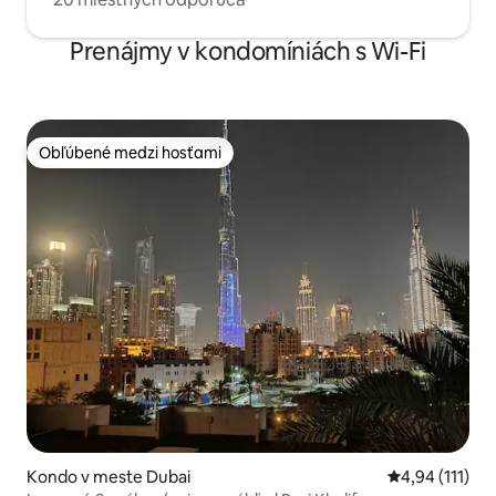
Prenájmy v kondomíniách s Wi-Fi
Obľúbené medzi hosťami
Obľúbené medzi hosťami
Kondo v meste Dubai
Priemerné oho
4,94 (111)