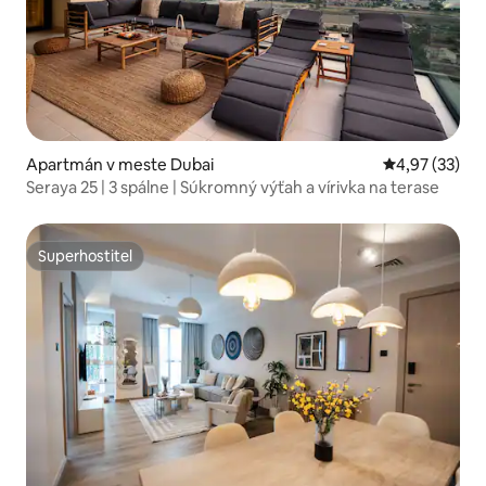
Apartmán v meste Dubai
Priemerné oho
4,97 (33)
Seraya 25 | 3 spálne | Súkromný výťah a vírivka na terase
Superhostiteľ
Superhostiteľ