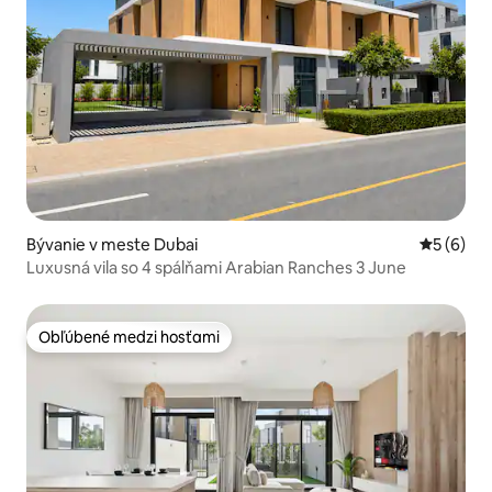
Bývanie v meste Dubai
Priemerné
5 (6)
Luxusná vila so 4 spálňami Arabian Ranches 3 June
Obľúbené medzi hosťami
Obľúbené medzi hosťami