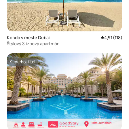
Kondo v meste Dubai
Priemerné oho
4,91 (118)
Štýlový 3-izbový apartmán
Superhostiteľ
Superhostiteľ