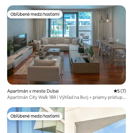
nákupného centra v Dubaji
Obľúbené medzi hosťami
Obľúbené medzi hosťami
Apartmán v meste Dubai
Priemerné
5 (7)
Apartmán City Walk 1BR | Výhľad na Burj + priamy prístup k
bazénu
Obľúbené medzi hosťami
Obľúbené medzi hosťami