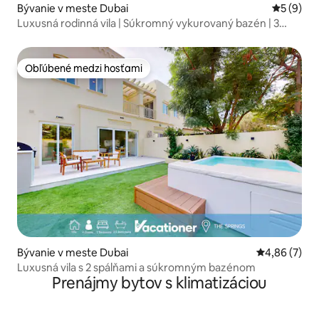
Bývanie v meste Dubai
Priemerné
5 (9)
Luxusná rodinná vila | Súkromný vykurovaný bazén | 3
spálne
Obľúbené medzi hosťami
Obľúbené medzi hosťami
Bývanie v meste Dubai
Priemerné oh
4,86 (7)
Luxusná vila s 2 spálňami a súkromným bazénom
Prenájmy bytov s klimatizáciou