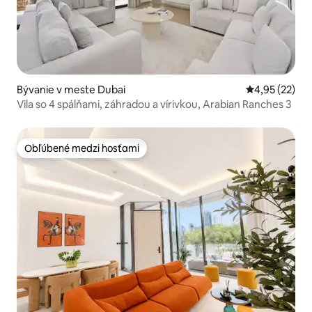
Bývanie v meste Dubai
Priemerné oho
4,95 (22)
Vila so 4 spálňami, záhradou a vírivkou, Arabian Ranches 3
Obľúbené medzi hosťami
Obľúbené medzi hosťami