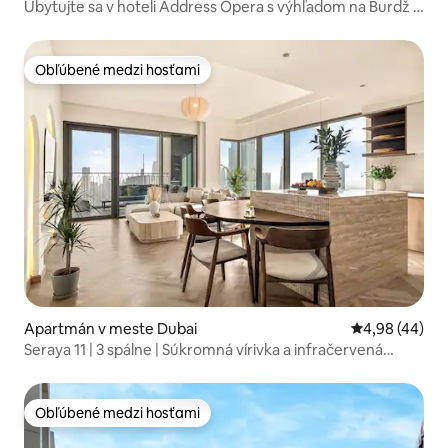
Ubytujte sa v hoteli Address Opera s výhľadom na Burdž a
fontánu
Obľúbené medzi hosťami
Obľúbené medzi hosťami
Apartmán v meste Dubai
Priemerné oho
4,98 (44)
Seraya 11 | 3 spálne | Súkromná vírivka a infračervená
sauna
Obľúbené medzi hosťami
Obľúbené medzi hosťami