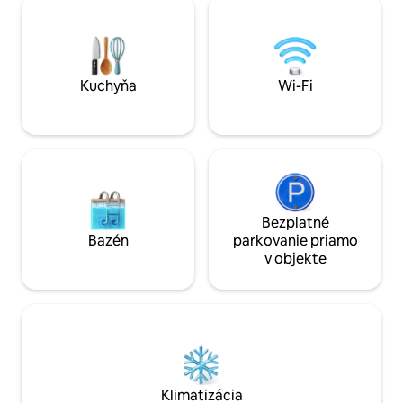
vybavenej kuchyni Miele, spotrebičoch
kvalitnú posteľnú 
Smeg a pokojnej spálni s manželskou
priestor pre vaše 
posteľou a šatníkmi. Kúpeľne sú
pridáva pohodlie. 
vybavené produktmi Salt&Mud. K
balkón. Rezidencia zahŕňa bezplatné
DISPOZÍCII SÚ MESAČNÉ POBYTY, pošlite
parkovanie, posilň
Kuchyňa
Wi-Fi
nám správu a získajte najlepšie ceny.
bazénu.
Bezplatné
Bazén
parkovanie priamo
v objekte
Klimatizácia