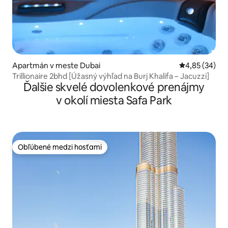
Apartmán v meste Dubai
Priemerné oho
4,85 (34)
Trillionaire 2bhd [Úžasný výhľad na Burj Khalifa – Jacuzzi]
Ďalšie skvelé dovolenkové prenájmy
v okolí miesta Safa Park
Obľúbené medzi hosťami
Obľúbené medzi hosťami