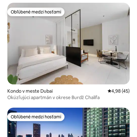
Obľúbené medzi hosťami
Obľúbené medzi hosťami
Kondo v meste Dubai
Priemerné oho
4,98 (45)
Okúzľujúci apartmán v okrese Burdž Chalífa
Obľúbené medzi hosťami
Obľúbené medzi hosťami