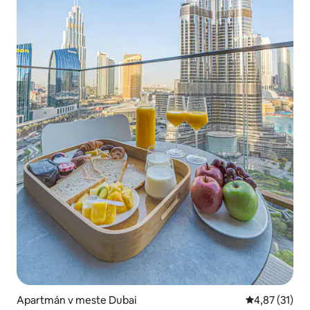
Apartmán v meste Dubai
Priemerné oh
4,87 (31)