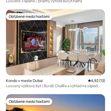
Luxusné 3 spálne / priamy výhľad Burj Khalifa
Obľúbené medzi hosťami
Obľúbené medzi hosťami
Kondo v meste Dubai
Priemerné oh
4,92 (13)
Luxusný výškový byt | Burdž Chalífa a výhľad na západ
slnka
Obľúbené medzi hosťami
Obľúbené medzi hosťami