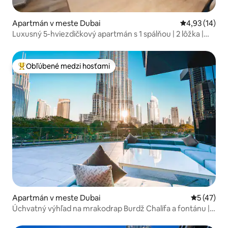
Apartmán v meste Dubai
Priemerné oho
4,93 (14)
Luxusný 5-hviezdičkový apartmán s 1 spálňou | 2 lôžka |
Výhľad na kanál Business Bay
Obľúbené medzi hosťami
Najobľúbenejšie medzi hosťami
Apartmán v meste Dubai
Priemerné 
5 (47)
Úchvatný výhľad na mrakodrap Burdž Chalífa a fontánu |
5-hviezdičkový