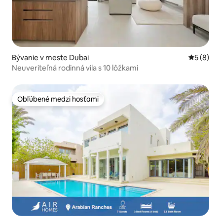
Bývanie v meste Dubai
Priemerné
5 (8)
Neuveriteľná rodinná vila s 10 lôžkami
Obľúbené medzi hosťami
Obľúbené medzi hosťami