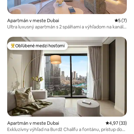
Apartmán v meste Dubai
Priemerné
5 (7)
Ultra luxusný apartmán s 2 spálňami a výhľadom na kanál –
Bnbeyond's Retreat
Obľúbené medzi hosťami
Najobľúbenejšie medzi hosťami
Apartmán v meste Dubai
Priemerné oho
4,97 (33)
Exkluzívny výhľad na Burdž Chalífu a fontánu, prístup do