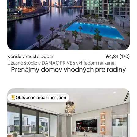
Kondo v meste Dubai
Priemerné ohod
4,84 (170)
Úžasné štúdio v DAMAC PRIVE s výhľadom na kanál!
Prenájmy domov vhodných pre rodiny
Obľúbené medzi hosťami
Najobľúbenejšie medzi hosťami