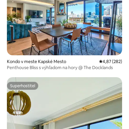
Kondo v meste Kapské Mesto
Priemerné ohod
4,87 (282)
Penthouse Bliss s výhľadom na hory @ The Docklands
Superhostiteľ
Superhostiteľ