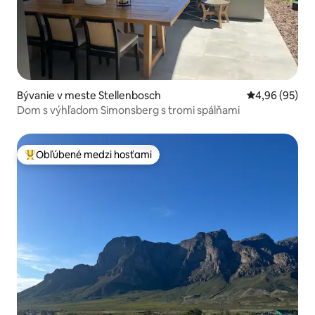
Bývanie v meste Stellenbosch
Priemerné oho
4,96 (95)
Dom s výhľadom Simonsberg s tromi spálňami
Obľúbené medzi hosťami
Najobľúbenejšie medzi hosťami