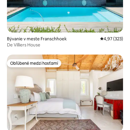
Bývanie v meste Franschhoek
Priemerné ohod
4,97 (323)
De Villiers House
Obľúbené medzi hosťami
Obľúbené medzi hosťami