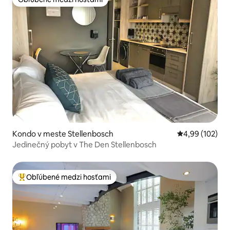
Obľúbené medzi hosťami
Kondo v meste Stellenbosch
Priemerné ohod
4,99 (102)
Jedinečný pobyt v The Den Stellenbosch
Obľúbené medzi hosťami
Najobľúbenejšie medzi hosťami