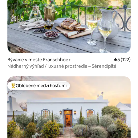
Bývanie v meste Franschhoek
Priemerné 
5 (122)
Nádherný výhľad / luxusné prostredie – Sérendipité
Obľúbené medzi hosťami
Najobľúbenejšie medzi hosťami