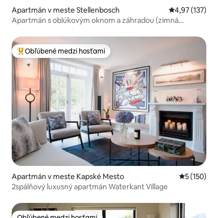
Apartmán v meste Stellenbosch
Priemerné ohod
4,97 (137)
Apartmán s oblúkovým oknom a záhradou (zimná
špeciálna ponuka!)
Obľúbené medzi hosťami
Najobľúbenejšie medzi hosťami
Apartmán v meste Kapské Mesto
Priemerné o
5 (150)
2spálňový luxusný apartmán Waterkant Village
Obľúbené medzi hosťami