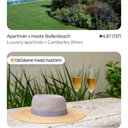
Apartmán v meste Stellenbosch
Priemerné ohod
4,87 (137)
Luxusný apartmán v Camberley Wines
Obľúbené medzi hosťami
Najobľúbenejšie medzi hosťami