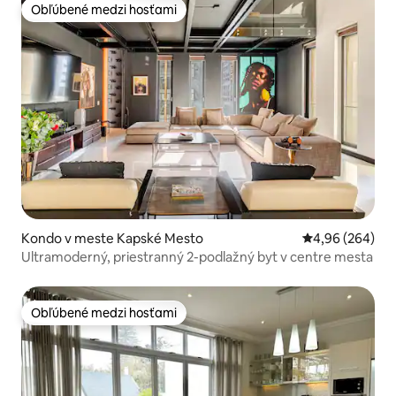
Obľúbené medzi hosťami
Obľúbené medzi hosťami
Kondo v meste Kapské Mesto
Priemerné ohod
4,96 (264)
Ultramoderný, priestranný 2-podlažný byt v centre mesta
Obľúbené medzi hosťami
Obľúbené medzi hosťami