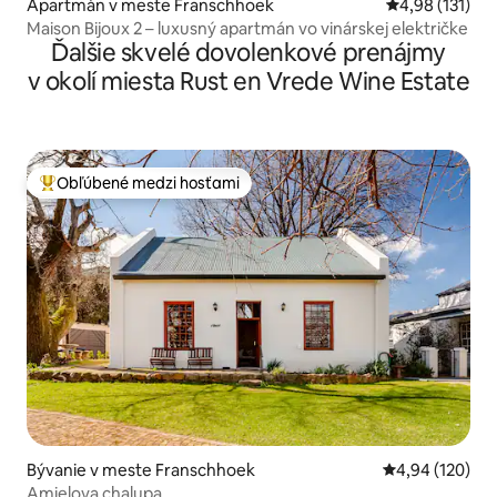
Apartmán v meste Franschhoek
Priemerné oho
4,98 (131)
Maison Bijoux 2 – luxusný apartmán vo vinárskej električke
Ďalšie skvelé dovolenkové prenájmy
v okolí miesta Rust en Vrede Wine Estate
Obľúbené medzi hosťami
Najobľúbenejšie medzi hosťami
Bývanie v meste Franschhoek
Priemerné ohod
4,94 (120)
Amielova chalupa