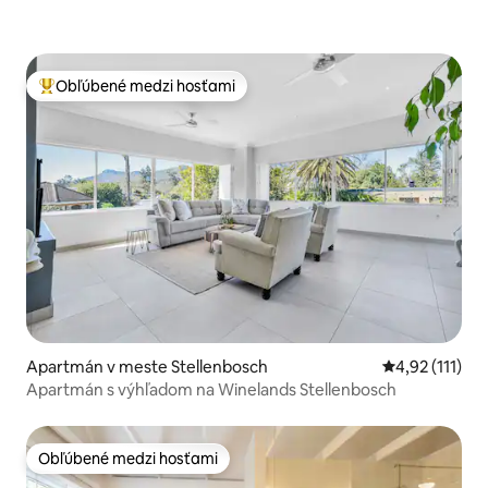
Obľúbené medzi hosťami
Najobľúbenejšie medzi hosťami
Apartmán v meste Stellenbosch
Priemerné oho
4,92 (111)
Apartmán s výhľadom na Winelands Stellenbosch
Obľúbené medzi hosťami
Obľúbené medzi hosťami