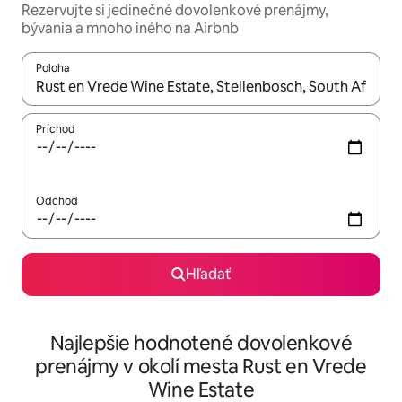
Rezervujte si jedinečné dovolenkové prenájmy,
bývania a mnoho iného na Airbnb
Poloha
Keď budú výsledky k dispozícii, môžete si ich prechádzať pom
Príchod
Odchod
Hľadať
Najlepšie hodnotené dovolenkové
prenájmy v okolí mesta Rust en Vrede
Wine Estate