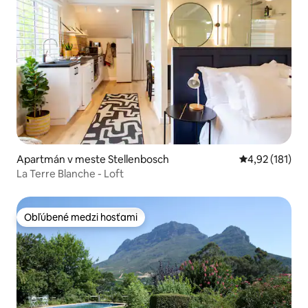
Apartmán v meste Stellenbosch
Priemerné oho
4,92 (181)
La Terre Blanche - Loft
Obľúbené medzi hosťami
Obľúbené medzi hosťami