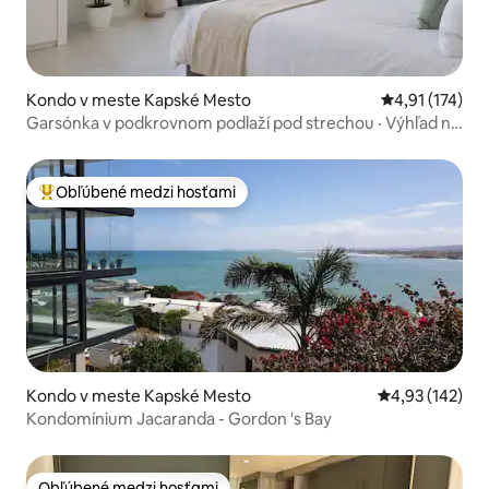
Kondo v meste Kapské Mesto
Priemerné oho
4,91 (174)
Garsónka v podkrovnom podlaží pod strechou · Výhľad na
Stolovú horu
Obľúbené medzi hosťami
Najobľúbenejšie medzi hosťami
Kondo v meste Kapské Mesto
Priemerné ohod
4,93 (142)
Kondomínium Jacaranda - Gordon 's Bay
Obľúbené medzi hosťami