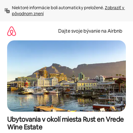
Preskočiť
Niektoré informácie boli automaticky preložené. 
Zobraziť v 
na
pôvodnom znení
obsah.
Dajte svoje bývanie na Airbnb
Ubytovania v okolí miesta Rust en Vrede
Wine Estate