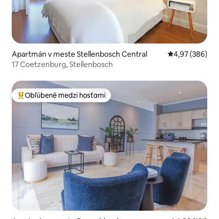
Apartmán v meste Stellenbosch Central
Priemerné ohod
4,97 (386)
17 Coetzenburg, Stellenbosch
Obľúbené medzi hosťami
Najobľúbenejšie medzi hosťami