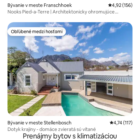
Bývanie v meste Franschhoek
Priemerné ohod
4,92 (156)
Nooks Pied-a-Terre | Architektonicky ohromujúce
bývanie
Obľúbené medzi hosťami
Obľúbené medzi hosťami
Bývanie v meste Stellenbosch
Priemerné oho
4,74 (117)
Dotyk krajiny - domáce zvieratá sú vítané
Prenájmy bytov s klimatizáciou