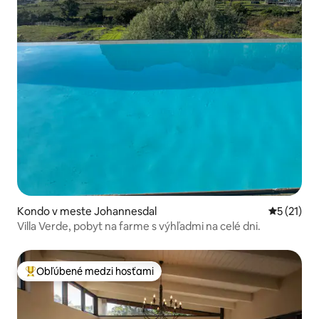
Kondo v meste Johannesdal
Priemerné
5 (21)
Villa Verde, pobyt na farme s výhľadmi na celé dni.
Obľúbené medzi hosťami
Najobľúbenejšie medzi hosťami