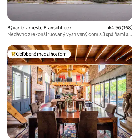
Bývanie v meste Franschhoek
Priemerné ohod
4,96 (168)
Nedávno zrekonštruovaný vysnívaný dom s 3 spálňami a
solárnou
Obľúbené medzi hosťami
Najobľúbenejšie medzi hosťami