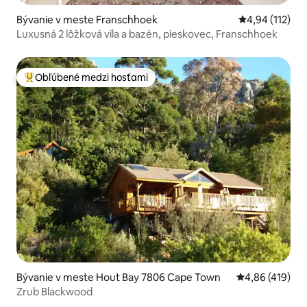
Bývanie v meste Franschhoek
Priemerné oho
4,94 (112)
Luxusná 2 lôžková vila a bazén, pieskovec, Franschhoek
Obľúbené medzi hosťami
Najobľúbenejšie medzi hosťami
Bývanie v meste Hout Bay 7806 Cape Town
Priemerné ohod
4,86 (419)
Zrub Blackwood