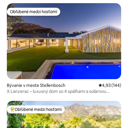
Obľúbené medzi hosťami
Obľúbené medzi hosťami
Bývanie v meste Stellenbosch
Priemerné ohod
4,93 (144)
X Lanzerac – luxusný dom so 4 spálňami a solárnou
energiou
Obľúbené medzi hosťami
Najobľúbenejšie medzi hosťami