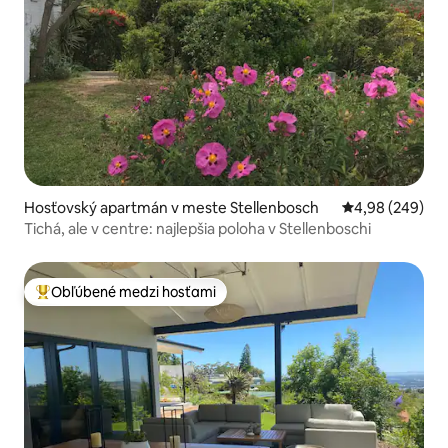
Hosťovský apartmán v meste Stellenbosch
Priemerné ohod
4,98 (249)
Tichá, ale v centre: najlepšia poloha v Stellenboschi
Obľúbené medzi hosťami
Najobľúbenejšie medzi hosťami