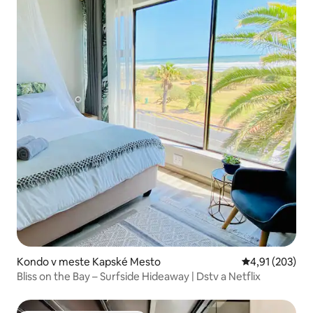
Kondo v meste Kapské Mesto
Priemerné ohod
4,91 (203)
Bliss on the Bay – Surfside Hideaway | Dstv a Netflix