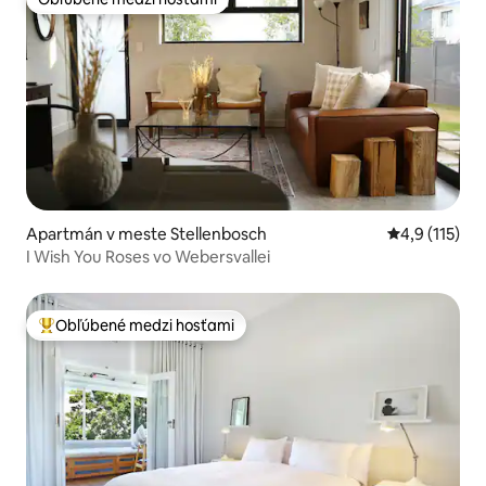
Obľúbené medzi hosťami
Apartmán v meste Stellenbosch
Priemerné oh
4,9 (115)
I Wish You Roses vo Webersvallei
Obľúbené medzi hosťami
Najobľúbenejšie medzi hosťami