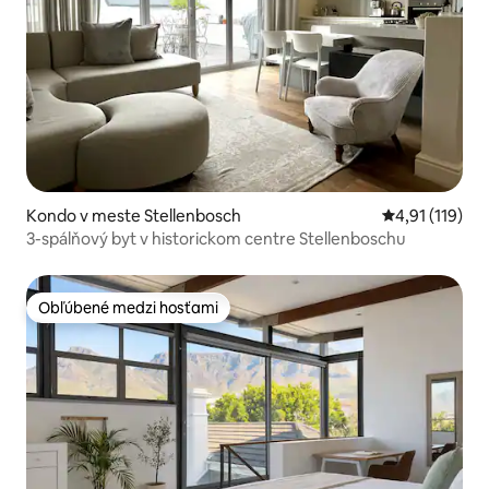
Kondo v meste Stellenbosch
Priemerné oho
4,91 (119)
3-spálňový byt v historickom centre Stellenboschu
Obľúbené medzi hosťami
Obľúbené medzi hosťami