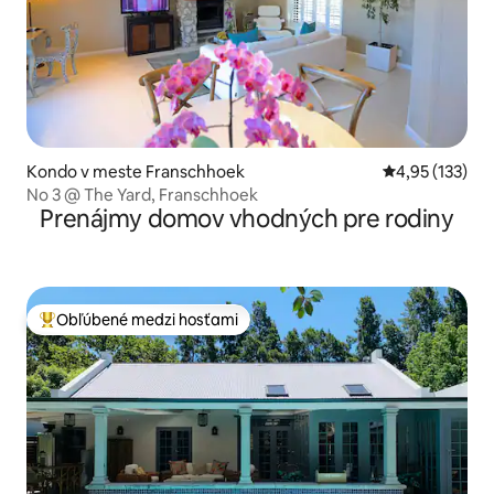
Kondo v meste Franschhoek
Priemerné ohod
4,95 (133)
No 3 @ The Yard, Franschhoek
Prenájmy domov vhodných pre rodiny
Obľúbené medzi hosťami
Najobľúbenejšie medzi hosťami