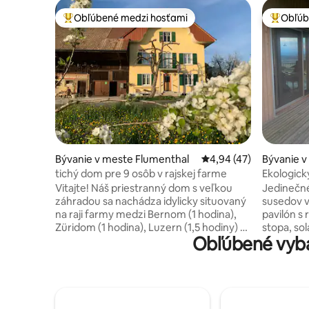
Obľúbené medzi hosťami
Obľúb
Najobľúbenejšie medzi hosťami
Najobľúb
Bývanie v meste Flumenthal
Priemerné ohodnotenie
4,94 (47)
Bývanie 
tichý dom pre 9 osôb v rajskej farme
Ekologic
Vitajte! Náš priestranný dom s veľkou
Jedinečné
záhradou sa nachádza idylicky situovaný
susedov v
na raji farmy medzi Bernom (1 hodina),
pavilón s 
Züridom (1 hodina), Luzern (1,5 hodiny) a
stopa, so
Obľúbené vyba
neďaleko Solothurn (7 minút). Len 500
vonkajším
metrov od rieky Aare, ideálne pre
dažďová v
plavcov a neplavcov. Vlaková stanica
dizajn, p
vzdialená 850 metrov. Preskúmajte
svetle. P
turistickú oblasť Jura Südfuss a lezecký
Vysoko kva
park Balmberg (15 minút). Užite si
200 cm + 