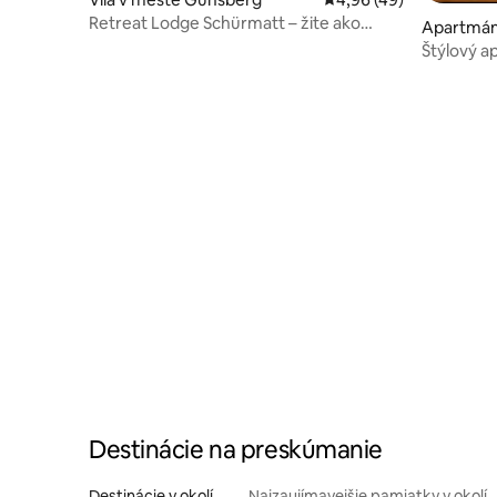
Retreat Lodge Schürmatt – žite ako
Apartmán
Švajčiari
Štýlový a
Limpacht
Destinácie na preskúmanie
Destinácie v okolí
Najzaujímavejšie pamiatky v okolí