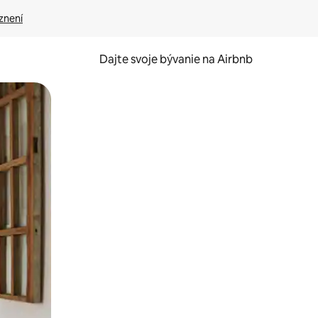
znení
Dajte svoje bývanie na Airbnb
kúmať pomocou dotykových gest či potiahnutia prstom.