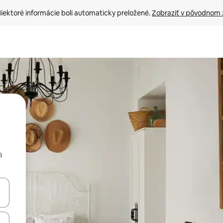
iektoré informácie boli automaticky preložené. 
Zobraziť v pôvodnom 
a
rechádzať pomocou klávesov so šípkami nahor a nadol alebo ich pres