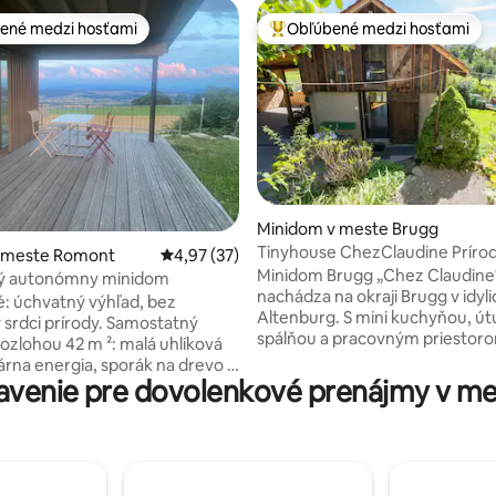
ené medzi hosťami
Obľúbené medzi hosťami
enejšie medzi hosťami
Najobľúbenejšie medzi hosťami
Minidom v meste Brugg
Tinyhouse ChezClaudine Prírod
 4,94 z 5, počet hodnotení: 47
v meste Romont
Priemerné ohodnotenie 4,97 z 5, počet hod
4,97 (37)
Záhrada, Aare
Minidom Brugg „Chez Claudine
ký autonómny minidom
nachádza na okraji Brugg v idylic
: úchvatný výhľad, bez
Altenburg. S mini kuchyňou, út
 srdci prírody. Samostatný
spálňou a pracovným priestor
rozlohou 42 m ²: malá uhlíková
galérii s výhľadom, posedením v
lárna energia, sporák na drevo s
romantickej záhrade, bezplat
venie pre dovolenkové prenájmy v m
 prívodom vzduchu, filtrovaná
parkovaním a Wi-Fi. Oáza na oddych
oda + UV. Interiérový dizajn,
alebo prácu, dobrá základňa na
rehľadný, elegantný a kúpaný vo
objavovanie, prehliadky pamiat
lynová doska, umývačka riadu.
cyklistiku. Brugg má ideálnu polohu
litná posteľná bielizeň 150 x
medzi Bazilej, Bern a Zürich. Za 3 minúty
uzavretý priestor vrátane: 2