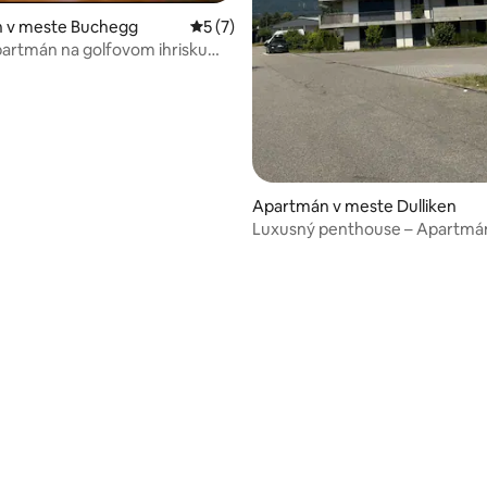
 v meste Buchegg
Priemerné ohodnotenie 5 z 5, počet ho
5 (7)
partmán na golfovom ihrisku
al
Apartmán v meste Dulliken
Luxusný penthouse – Apartmá
terasou na streche