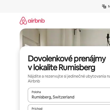
Preskočiť
N
na
obsah.
Dovolenkové prenájmy
v lokalite Rumisberg
Nájdite a rezervujte si jedinečné ubytovania n
Airbnb
Poloha
Keď budú výsledky k dispozícii, môžete si ich p
Príchod