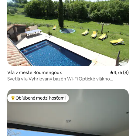
Vila v meste Roumengoux
Priemerné o
4,75 (8)
Svetlá vila Vyhrievaný bazén Wi-Fi Optické vlákno
Klimatizácia.
Obľúbené medzi hosťami
Najobľúbenejšie medzi hosťami