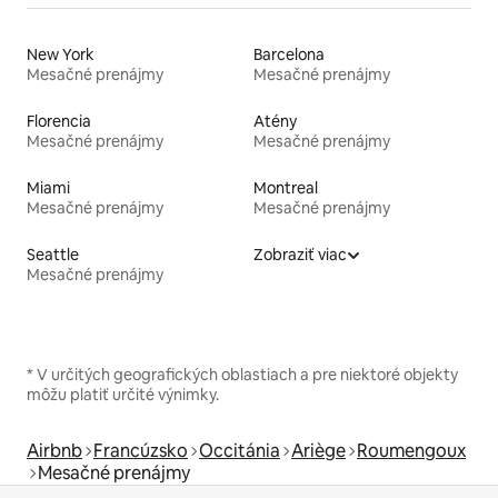
New York
Barcelona
Mesačné prenájmy
Mesačné prenájmy
Florencia
Atény
Mesačné prenájmy
Mesačné prenájmy
Miami
Montreal
Mesačné prenájmy
Mesačné prenájmy
Seattle
Zobraziť viac
Mesačné prenájmy
* V určitých geografických oblastiach a pre niektoré objekty
môžu platiť určité výnimky.
Airbnb
Francúzsko
Occitánia
Ariège
Roumengoux
Mesačné prenájmy