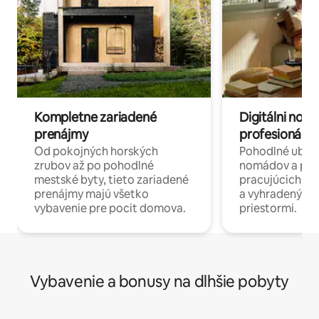
Kompletne zariadené
Digitálni nomá
prenájmy
profesionáli 
Od pokojných horských
Pohodlné ubyto
zrubov až po pohodlné
nomádov a pro
mestské byty, tieto zariadené
pracujúcich na 
prenájmy majú všetko
a vyhradenými
vybavenie pre pocit domova.
priestormi.
Vybavenie a bonusy na dlhšie pobyty