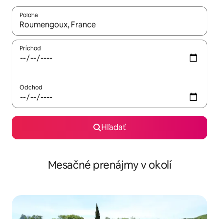
Poloha
Keď budú výsledky k dispozícii, môžete si ich prechádzať pom
Príchod
Odchod
Hľadať
Mesačné prenájmy v okolí