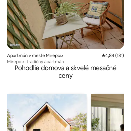
Apartmán v meste Mirepoix
Priemerné oho
4,84 (131)
Mirepoix: tradičný apartmán
Pohodlie domova a skvelé mesačné
ceny