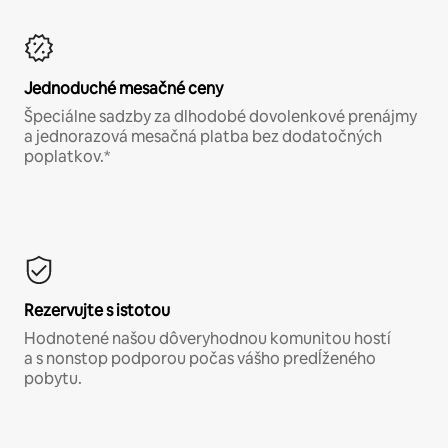
Jednoduché mesačné ceny
Špeciálne sadzby za dlhodobé dovolenkové prenájmy
a jednorazová mesačná platba bez dodatočných
poplatkov.*
Rezervujte s istotou
Hodnotené našou dôveryhodnou komunitou hostí
a s nonstop podporou počas vášho predĺženého
pobytu.