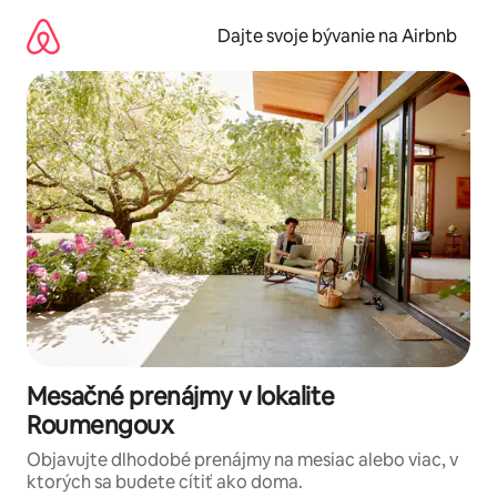
Preskočiť
na
Dajte svoje bývanie na Airbnb
obsah.
Mesačné prenájmy v lokalite
Roumengoux
Objavujte dlhodobé prenájmy na mesiac alebo viac, v
ktorých sa budete cítiť ako doma.