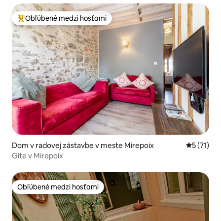
Obľúbené medzi hosťami
Najobľúbenejšie medzi hosťami
Dom v radovej zástavbe v meste Mirepoix
Priemerné
5 (71)
Gite v Mirepoix
Obľúbené medzi hosťami
Obľúbené medzi hosťami