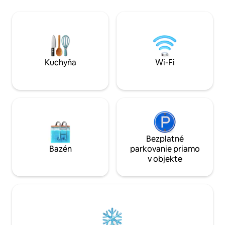
Fi, 1 veľkú plocho
alebo prácu. Obe spálne ponúkajú
vybavenú kuchyňu
pohodlie s kvalitnou posteľnou bielizňou
Nexpresso a sprch
a dostatočným úložným priestorom.
Hostia si môžu od
Moderná kúpeľňa je vybavená
terase a vychutnať
sprchovacím kútom a všetkým
nádherný výhľad n
základným príslušenstvom. Apartmán
pôsobí pokojne, súkromne a celý deň je
Kuchyňa
Wi-Fi
plný prirodzeného svetla.
Bezplatné
Bazén
parkovanie priamo
v objekte