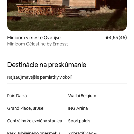
Minidom v meste Overijse
Priemerné oho
4,65 (46)
Minidom Célestine by Ernesst
Destinácie na preskúmanie
Najzaujímavejšie pamiatky v okolí
Pairi Daiza
Walibi Belgium
Grand Place, Brusel
ING Aréna
Centrálny železničný stanica v Bruseli
Sportpaleis
Park Jubilejného priesmyku
Zobraziť viac