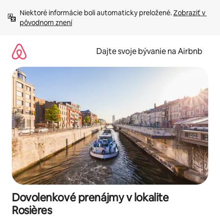
Preskočiť
Niektoré informácie boli automaticky preložené. 
Zobraziť v 
na
pôvodnom znení
obsah.
Dajte svoje bývanie na Airbnb
Dovolenkové prenájmy v lokalite
Rosières