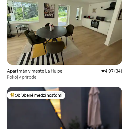
Apartmán v meste La Hulpe
Priemerné oho
4,97 (34)
Pokoj v prírode
Obľúbené medzi hosťami
Najobľúbenejšie medzi hosťami