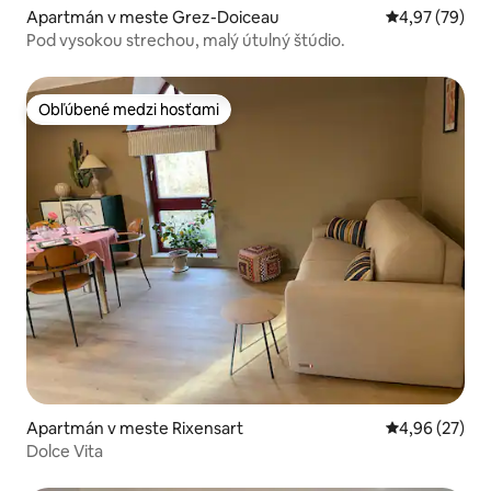
Apartmán v meste Grez-Doiceau
Priemerné oho
4,97 (79)
Pod vysokou strechou, malý útulný štúdio.
Obľúbené medzi hosťami
Obľúbené medzi hosťami
Apartmán v meste Rixensart
Priemerné oho
4,96 (27)
Dolce Vita