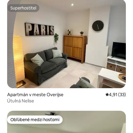
Superhostiteľ
Superhostiteľ
Apartmán v meste Overijse
Priemerné oh
4,91 (33)
Útulná Nelise
Obľúbené medzi hosťami
Obľúbené medzi hosťami