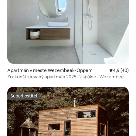
Apartmán v meste Wezembeek-Oppem
Priemerné oh
4,9 (40)
Zrekonštruovaný apartmán 2025 · 2 spálne · Wezembeek
Tramvaj 39
Superhostiteľ
Superhostiteľ