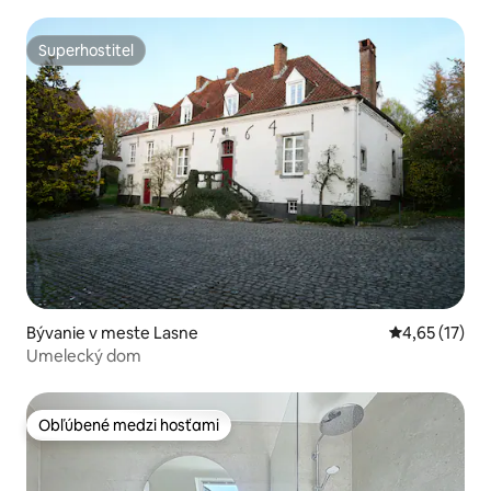
Superhostiteľ
Superhostiteľ
Bývanie v meste Lasne
Priemerné oh
4,65 (17)
Umelecký dom
Obľúbené medzi hosťami
Obľúbené medzi hosťami