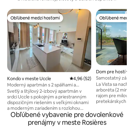
Obľúbené medzi hosťami
Obľúbené medzi 
Obľúbené medzi hosťami
Obľúbené medzi 
Dom pre hostí v m
uren
Samostatný záhra
Kondo v meste Uccle
Priemerné ohodnotenie 4,96 z 
4,96 (52)
prírodou
La Vista sa nachá
Moderný apartmán s 2 spálňami a
arboréta (2 minút
terasou v Uccle
Svetlý a štýlový 2-izbový apartmán v
rajom pre milovník
srdci Uccle s pokojným a priestranným
pretekárskych a ho
dispozičným riešením s veľkými oknami
obchodných cestuj
a moderným zariadením s rozlohou
prírode v spojení 
Obľúbené vybavenie pre dovolenkové
približne 100 m². Otvorený obývací
pocitom v blízkost
priestor prechádza do plne vybavenej
prenájmy v meste Rosières
Leuven a Wavre sú
kuchyne s ostrovom, čím vytvára útulný
minút). Zelený pa
a príjemný priestor na relaxáciu, varenie