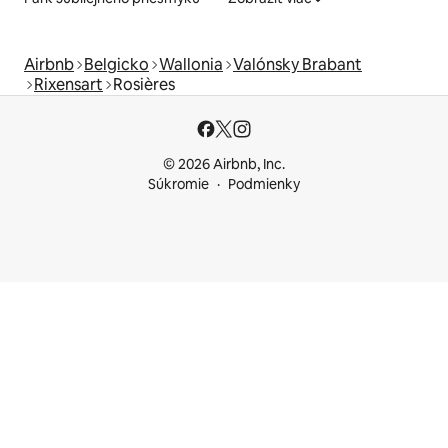
Airbnb
Belgicko
Wallonia
Valónsky Brabant
Rixensart
Rosières
© 2026 Airbnb, Inc.
Súkromie
Podmienky