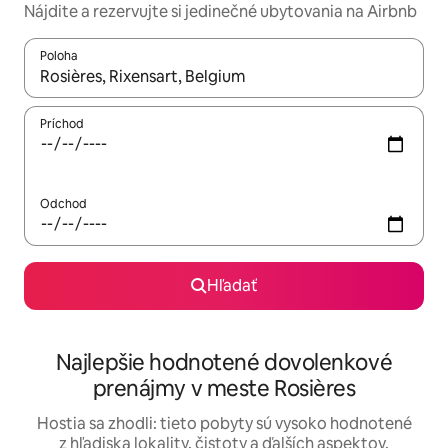
Nájdite a rezervujte si jedinečné ubytovania na Airbnb
Poloha
Keď budú výsledky k dispozícii, môžete si ich prechádzať pom
Príchod
Odchod
Hľadať
Najlepšie hodnotené dovolenkové
prenájmy v meste Rosières
Hostia sa zhodli: tieto pobyty sú vysoko hodnotené
z hľadiska lokality, čistoty a ďalších aspektov.