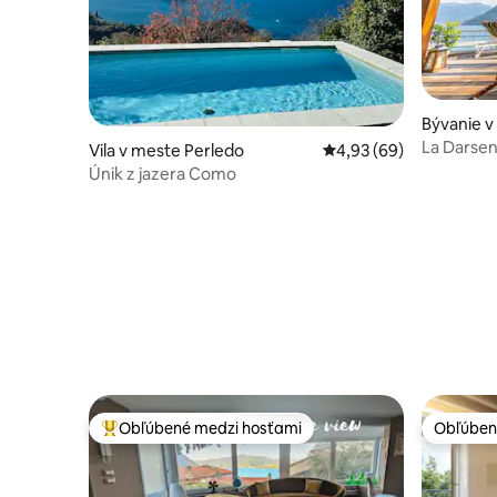
Bývanie v
La Darsen
Vila v meste Perledo
Priemerné ohodnotenie
4,93 (69)
k jazeru
Únik z jazera Como
Obľúbené medzi hosťami
Obľúben
Najobľúbenejšie medzi hosťami
Obľúben