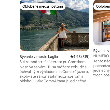
Obľúbené medzi hosťami
Obľúben
Obľúbené medzi hosťami
Obľúben
Bývanie v
NUMERO 6
Bývanie v meste Laglio
Priemerné ohodnotenie 
4,93 (319)
jazero, Ta
Tento nád
Súkromná strešná terasa pri Comskom
pochádza 
jazere · George Clooney Laglio
Nesníva sa vám. Tu sa môžete zobudiť s
jedinečný
úchvatným výhľadom na Comské jazero,
troch pos
akoby ste sa vznášali medzi jazerom a
s krásne
oblohou. LakeComoAltana je jedinečný
spálňami 
400-ročný objekt s výhľadom na jazero v
poschodie
obci Laglio so vzácnym klenotom –
jazere Co
benátskou strechou „altanou“ – priamo
strešnú t
oproti vile Oleandra, ikonickej rezidencii
priestorm
Georgea Clooneyho. História sa stretáva
pochváliť
s dizajnom s úchvatnými výhľadmi,