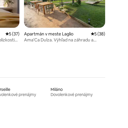
otení: 85
Priemerné ohodnotenie 5 z 5, počet hodnotení: 37
5 (37)
Apartmán v meste Laglio
Priemerné ohodnot
5 (38)
lízkosti
Ama'Ca Dulza. Výhľad na záhradu a
jazero
seille
Miláno
volenkové prenájmy
Dovolenkové prenájmy