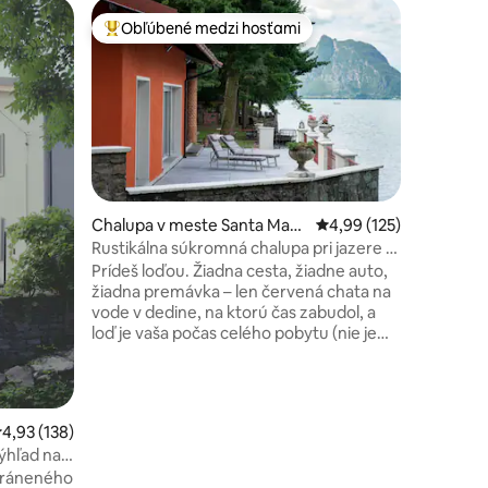
Vila v me
Obľúbené medzi hosťami
Obľú
Najobľúbenejšie medzi hosťami
Najobľú
Súkromné 
Elegantná
nachádza
Sant'Ambr
najexkluz
Varese. 
Sacro Mo
dedičstv
di Como, 
tení: 363
Chalupa v meste Santa Marg
Priemerné ohodnotenie
4,99 (125)
prechádzk
herita
Rustikálna súkromná chalupa pri jazere s
Dobré sp
loďou
Prídeš loďou. Žiadna cesta, žiadne auto,
Varese: 
žiadna premávka – len červená chata na
vzdialen
vode v dedine, na ktorú čas zabudol, a
vlka: ak
loď je vaša počas celého pobytu (nie je
sa voľne
potrebný vodičský preukaz). Dve spálne,
aby ste ic
kozub, krytá terasa s výhľadom na jazero
a záhrada so starými stromami, pecou na
pizzu na drevo a grilom. Kajak a
riemerné ohodnotenie 4,93 z 5, počet hodnotení: 138
4,93 (138)
paddleboard sú zahrnuté v cene. Pri
výhľad na
príchode vám poskytneme úplné
hráneného
informácie a v prípade akýchkoľvek