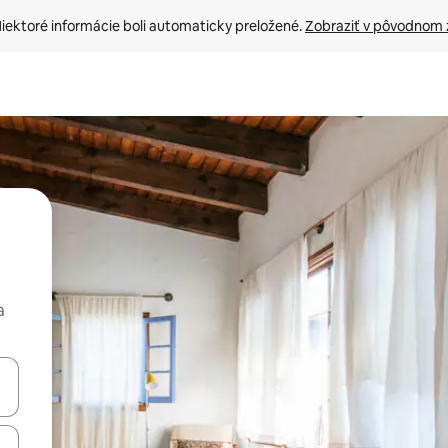
iektoré informácie boli automaticky preložené. 
Zobraziť v pôvodnom 
a
rechádzať pomocou klávesov so šípkami nahor a nadol alebo ich pres