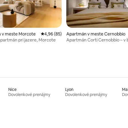
nie 5 z 5, počet hodnotení: 86
 v meste Morcote
Priemerné ohodnotenie 4,96 z 5, počet hodn
4,96 (85)
Apartmán v meste Cernobbio
partmán pri jazere, Morcote
Apartmán Corti Cernobbio – v b
jazera a Villa D'Este
Nice
Lyon
Mar
Dovolenkové prenájmy
Dovolenkové prenájmy
Do