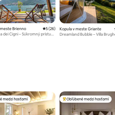
 meste Brienno
Priemerné ohodnotenie 5 z 5, počet hodn
5 (26)
Kopula v meste Griante
a dei Cigni – Súkromný prístup
Dreamland Bubble – Villa Brugh
 4,93 z 5, počet hodnotení: 69
Komské jazero
é medzi hosťami
Obľúbené medzi hosťami
é medzi hosťami
Najobľúbenejšie medzi hosťami