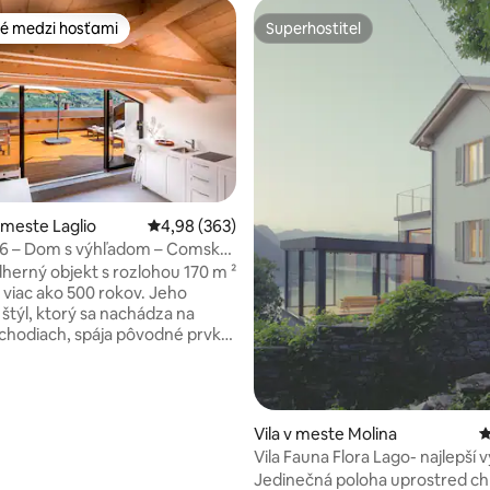
é medzi hosťami
Superhostiteľ
é medzi hosťami
Superhostiteľ
 meste Laglio
Priemerné ohodnotenie 4,98 z 5, počet hodno
4,98 (363)
 – Dom s výhľadom – Comské
4,93 z 5, počet hodnotení: 319
liansko
herný objekt s rozlohou 170 m ²
viac ako 500 rokov. Jeho
 štýl, ktorý sa nachádza na
chodiach, spája pôvodné prvky
 navrhnutými modernými
a kúpeľňami. Najvyššie
 sa nachádza pri vode pri
mo a otvára sa na priestrannú
Vila v meste Molina
P
erasu s vonkajším stravovaním,
Vila Fauna Flora Lago- najlepší 
i na oddych a môže sa
jazero - ÚPLNE NOVÉ
Jedinečná poloha uprostred c
 dych vyrážajúcim výhľadom na