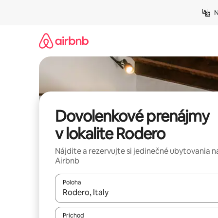
Preskočiť
N
na
obsah.
Dovolenkové prenájmy
v lokalite Rodero
Nájdite a rezervujte si jedinečné ubytovania n
Airbnb
Poloha
Keď budú výsledky k dispozícii, môžete si ich p
Príchod