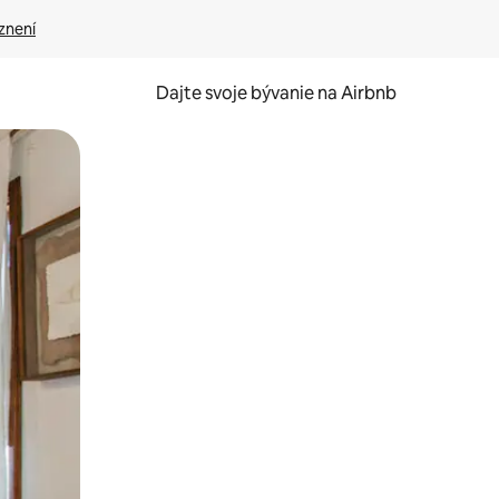
znení
Dajte svoje bývanie na Airbnb
kúmať pomocou dotykových gest či potiahnutia prstom.