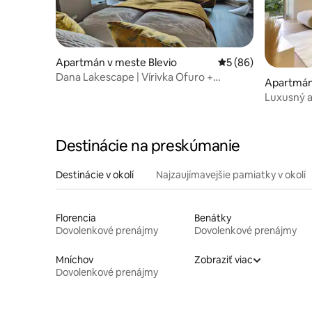
Apartmán v meste Blevio
Priemerné ohodnote
5 (86)
Dana Lakescape | Vírivka Ofuro +
Apartmán
záhrada | Blevio
Luxusný a
Destinácie na preskúmanie
Destinácie v okolí
Najzaujímavejšie pamiatky v okolí
Florencia
Benátky
Dovolenkové prenájmy
Dovolenkové prenájmy
Mníchov
Zobraziť viac
Dovolenkové prenájmy