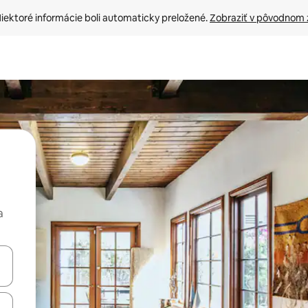
iektoré informácie boli automaticky preložené. 
Zobraziť v pôvodnom 
a
rechádzať pomocou klávesov so šípkami nahor a nadol alebo ich pres