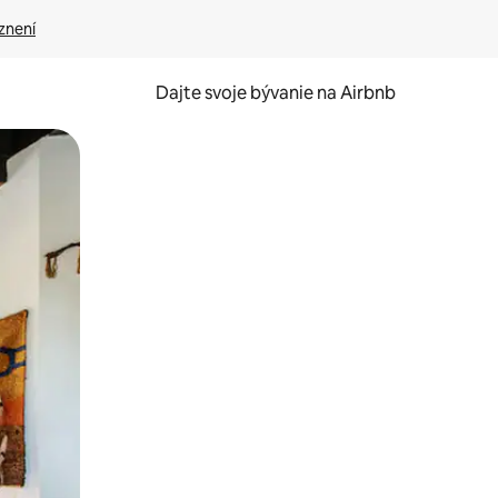
znení
Dajte svoje bývanie na Airbnb
kúmať pomocou dotykových gest či potiahnutia prstom.