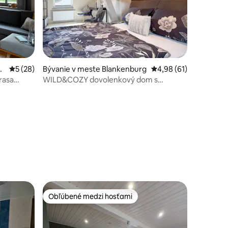
b
Priemerné ohodnotenie 5 z 5, počet hodnotení: 28
5 (28)
Bývanie v meste Blankenburg
Priemerné ohodnoteni
4,98 (61)
rasa
WILD&COZY dovolenkový dom s
luxusnou kuchyňou a garážou
otení: 138
Obľúbené medzi hosťami
Obľúbené medzi hosťami