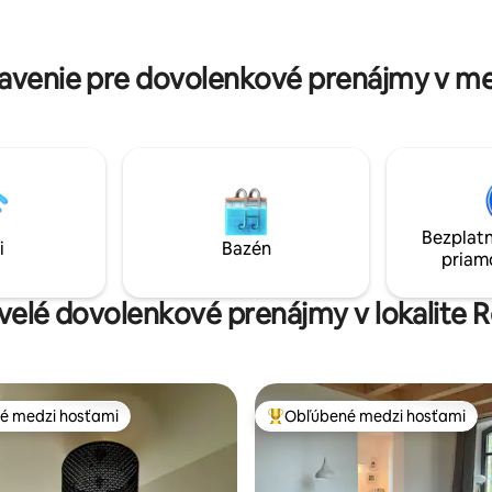
v obývacej izbe. V apartmáne je
kúpeľňa (toaleta, sprcha a umý
detská postieľka a jedálenská
moderná kuchyňa s jedálenský
Bezplatné Wi-Fi.
Nič nechýba.
venie pre dovolenkové prenájmy v m
Bezplatn
i
Bazén
priam
kvelé dovolenkové prenájmy v lokalite 
é medzi hosťami
Obľúbené medzi hosťami
é medzi hosťami
Najobľúbenejšie medzi hosťami