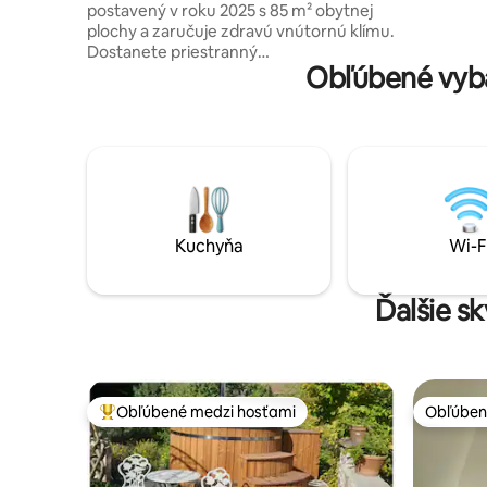
skriňami 
postavený v roku 2025 s 85 m² obytnej
cestovná 
plochy a zaručuje zdravú vnútornú klímu.
stolička. 
Dostanete priestranný
Obľúbené vyba
obývací/jedálenský priestor s toaletou
pre hostí a na hornom poschodí 2 spálne
a 1 kúpeľňu s veľkým sprchovacím
kútom. Otvorený dizajn a pozornosť
venovaná detailom zabezpečujú
bezstarostný pobyt. Ideálne pre rodiny
alebo páry, ktoré si chcú užiť prestávku v
Harz. Široká panoráma pohoria Harz vám
umožní rýchlo vstúpiť do dovolenkového
Kuchyňa
Wi-F
režimu.
Ďalšie s
Obľúbené medzi hosťami
Obľúben
Najobľúbenejšie medzi hosťami
Obľúben