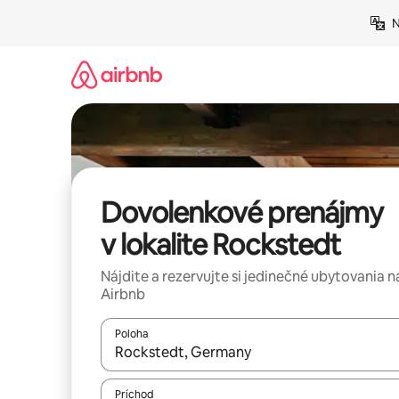
Preskočiť
N
na
obsah.
Dovolenkové prenájmy
v lokalite Rockstedt
Nájdite a rezervujte si jedinečné ubytovania n
Airbnb
Poloha
Keď budú výsledky k dispozícii, môžete si ich p
Príchod