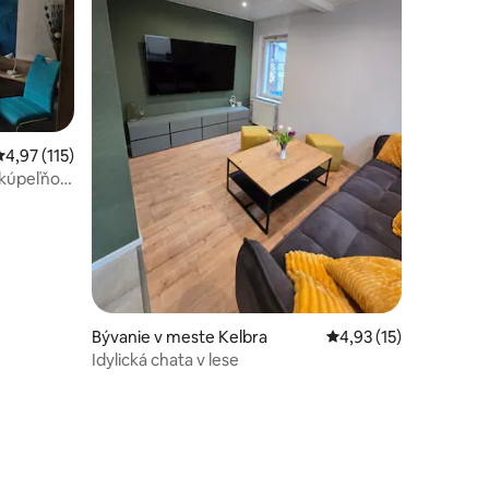
dnotení: 8
Priemerné ohodnotenie 4,97 z 5, počet hodnotení: 115
4,97 (115)
kúpeľňou
Bývanie v meste Kelbra
Priemerné ohodnoteni
4,93 (15)
Idylická chata v lese