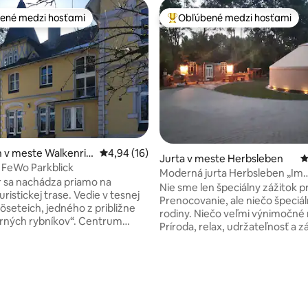
ené medzi hosťami
Obľúbené medzi hosťami
enejšie medzi hosťami
Najobľúbenejšie medzi hosťami
 v meste Walkenrie
Priemerné ohodnotenie 4,94 z 5, počet hod
4,94 (16)
Jurta v meste Herbsleben
P
r FeWo Parkblick
Moderná jurta Herbsleben „Im
er sa nachádza priamo na
Schlossgarten“
Nie sme len špeciálny zážitok p
uristickej trase. Vedie v tesnej
Prenocovanie, ale niečo špeciá
Röseteich, jedného z približne
rodiny. Niečo veľmi výnimočné n
orných rybníkov“. Centrum
Príroda, relax, udržateľnosť a z
 je však v pešej vzdialenosti.
Spanie v jurte. Naša jurta má 2
dí vily Meier sa nachádza
štvorcových a nachádza sa na 
s rozlohou 120 m². Je k
uprostred Durínska. V záhrade
nie 5 z 5, počet hodnotení: 64
 pre max. Zariadené pre 6
pripomínajúcej park so zvukom 
 a má dve spálne s veľkými
Unstrut. Asi 10 metrov od jurty 
mi lôžkami a skladacími
nachádza hospodárska časť. M