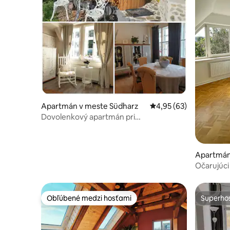
Apartmán v meste Südharz
Priemerné ohodnotenie
4,95 (63)
Dovolenkový apartmán pri
Klingelbrunnen
Apartmán
Očarujúci
parkovací
Obľúbené medzi hosťami
Superhos
Obľúbené medzi hosťami
Superhos