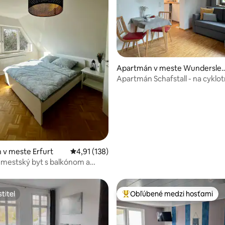
Apartmán v meste Wundersle
en
Apartmán Schafstall - na cyklot
Unstrut
 4,95 z 5, počet hodnotení: 63
 v meste Erfurt
Priemerné ohodnotenie 4,91 z 5, počet hodn
4,91 (138)
 mestský byt s balkónom a
mi miestami
titeľ
Obľúbené medzi hosťami
titeľ
Najobľúbenejšie medzi hosťami