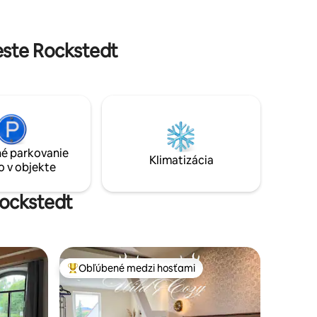
vadlo),
spája: Staré s novým - tradíciou s
m stolom.
časovým duchom a hosťami medzi
sebou *
este Rockstedt
é parkovanie
Klimatizácia
o v objekte
Rockstedt
Obľúbené medzi hosťami
Najobľúbenejšie medzi hosťami