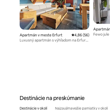
Apartmán
usen
Fewo jule
Apartmán v meste Erfurt
Priemerné ohodnotenie
4,86 (56)
Luxusný apartmán s výhľadom na Erfurt
v centre
Destinácie na preskúmanie
Destinácie v okolí
Najzaujímavejšie pamiatky v okolí