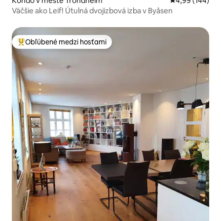
Kondo v meste Trondheim
Priemerné ohod
4,99 (144)
Väčšie ako Leif! Útulná dvojizbová izba v Byåsen
Obľúbené medzi hosťami
Najobľúbenejšie medzi hosťami