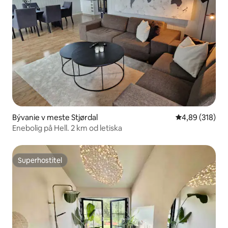
Bývanie v meste Stjørdal
Priemerné ohod
4,89 (318)
Enebolig på Hell. 2 km od letiska
Superhostiteľ
Superhostiteľ