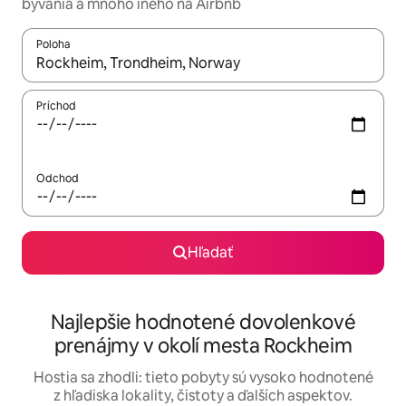
bývania a mnoho iného na Airbnb
Poloha
Keď budú výsledky k dispozícii, môžete si ich prechádzať pom
Príchod
Odchod
Hľadať
Najlepšie hodnotené dovolenkové
prenájmy v okolí mesta Rockheim
Hostia sa zhodli: tieto pobyty sú vysoko hodnotené
z hľadiska lokality, čistoty a ďalších aspektov.