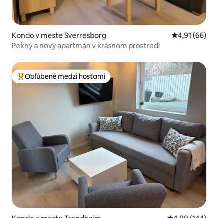
Kondo v meste Sverresborg
Priemerné oho
4,91 (66)
Pekný a nový apartmán v krásnom prostredí
Obľúbené medzi hosťami
Najobľúbenejšie medzi hosťami