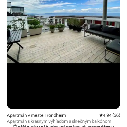
Apartmán v meste Trondheim
Priemerné oho
4,94 (36)
Apartmán s krásnym výhľadom a slnečným balkónom