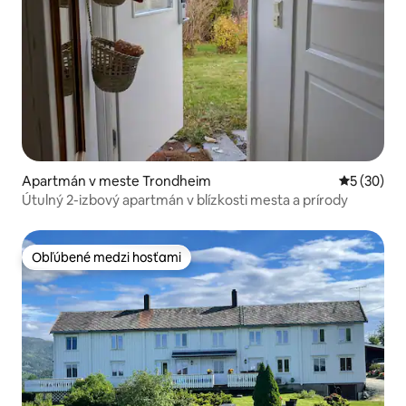
Apartmán v meste Trondheim
Priemerné 
5 (30)
Útulný 2-izbový apartmán v blízkosti mesta a prírody
Obľúbené medzi hosťami
Obľúbené medzi hosťami