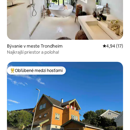
Bývanie v meste Trondheim
Priemerné oho
4,94 (17)
Najkrajší priestor a poloha!
Obľúbené medzi hosťami
Najobľúbenejšie medzi hosťami