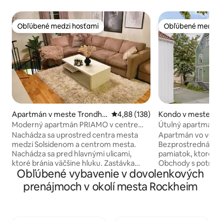
Obľúbené medzi hosťami
Obľúbené medzi 
Obľúbené medzi hosťami
Obľúbené medzi 
Apartmán v meste Trondhe
Priemerné ohodnotenie 4,88 z 5
4,88 (138)
Kondo v meste T
im
Moderný apartmán PRIAMO v centre
Útulný apartmán 
mesta s parkovaním!
Nachádza sa uprostred centra mesta
Apartmán vo veľmi 
medzi Solsidenom a centrom mesta.
Bezprostredná blí
Nachádza sa pred hlavnými ulicami,
pamiatok, ktoré 
ktoré bránia väčšine hluku. Zastávka
Obchody s potravi
Obľúbené vybavenie v dovolenkových
autobusu Bakkebro, ktorá vás zavezie
reštaurácie a náku
všade v Trondheime a letiskový autobus
niekoľko minút chô
prenájmoch v okolí mesta Rockheim
vzdialený 1 minútu. Útulný apartmán na
nachádza krásny B
2 poschodiach. Spálne a kúpeľňa sú na
ulicami a kaviarňami. Apartmá
prízemí (tiché, tmavé a chladné). Malé
vybavený všetkým
postrekovacie schodisko medzi
vybavená kuchyňa