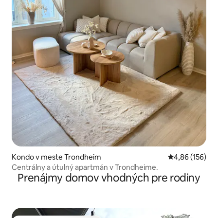
Kondo v meste Trondheim
Priemerné ohod
4,86 (156)
Centrálny a útulný apartmán v Trondheime.
Prenájmy domov vhodných pre rodiny