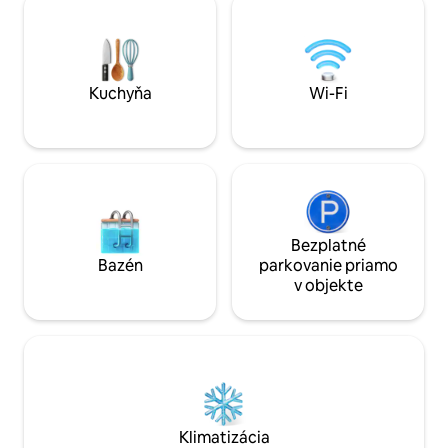
poschodiami. Všetky kuchynské
Kúpeľňa s práčkou 
vybavenie k dispozícii: kávovar, ručný
manželskou posteľ
mixér, bojler na vodu, vaflovač,
jedálenským kúto
hriankovač a v podstate všetko, čo
televízorom, – Ve
potrebujete na vybavenie, ako je
opaľovania a stra
Kuchyňa
Wi-Fi
sklenený riad, riad a servírovacie riady.
Bezplatné
Bazén
parkovanie priamo
v objekte
Klimatizácia