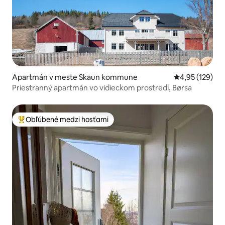
Apartmán v meste Skaun kommune
Priemerné ohod
4,95 (129)
Priestranný apartmán vo vidieckom prostredí, Børsa
Obľúbené medzi hosťami
Najobľúbenejšie medzi hosťami