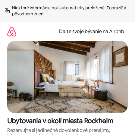
Preskočiť
Niektoré informácie boli automaticky preložené. 
Zobraziť v 
na
pôvodnom znení
obsah.
Dajte svoje bývanie na Airbnb
Ubytovania v okolí miesta Rockheim
Rezervujte si jedinečné dovolenkové prenájmy,