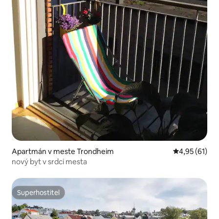
Apartmán v meste Trondheim
Priemerné oho
4,95 (61)
nový byt v srdci mesta
Superhostiteľ
Superhostiteľ