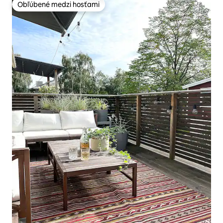
Obľúbené medzi hosťami
Obľúbené medzi hosťami