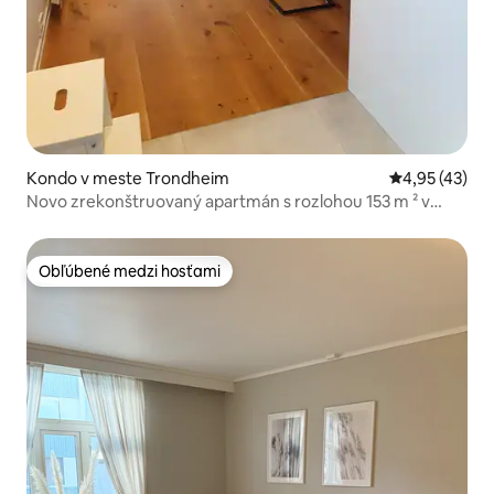
Kondo v meste Trondheim
Priemerné oho
4,95 (43)
Novo zrekonštruovaný apartmán s rozlohou 153 m ² v
centre mesta, 3 spálne
Obľúbené medzi hosťami
Obľúbené medzi hosťami