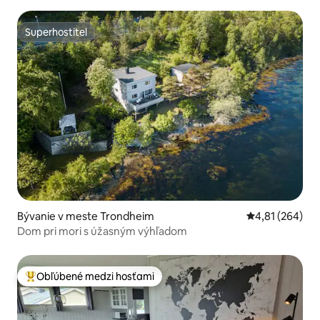
Superhostiteľ
Superhostiteľ
Bývanie v meste Trondheim
Priemerné ohod
4,81 (264)
Dom pri mori s úžasným výhľadom
Obľúbené medzi hosťami
Najobľúbenejšie medzi hosťami