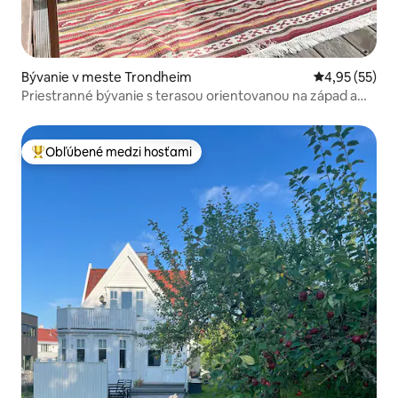
Bývanie v meste Trondheim
Priemerné oho
4,95 (55)
Priestranné bývanie s terasou orientovanou na západ a
nabíjačkami pre elektromobily
Obľúbené medzi hosťami
Najobľúbenejšie medzi hosťami