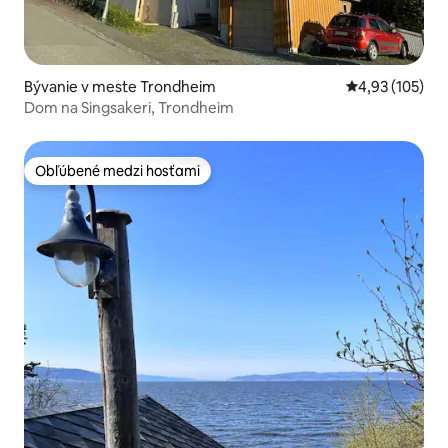
Bývanie v meste Trondheim
Priemerné ohod
4,93 (105)
Dom na Singsakeri, Trondheim
Obľúbené medzi hosťami
Obľúbené medzi hosťami