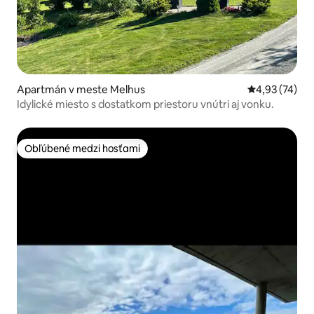
Apartmán v meste Melhus
Priemerné oho
4,93 (74)
Idylické miesto s dostatkom priestoru vnútri aj vonku.
Obľúbené medzi hosťami
Obľúbené medzi hosťami