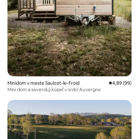
Minidom v meste Saulzet-le-Froid
Priemerné oho
4,89 (99)
Mini dom a severský kúpeľ v srdci Auvergne