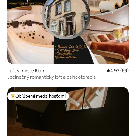
Loft v meste Riom
Priemerné oho
4,97 (69)
Jedinečný romantický loft a balneoterapia
Obľúbené medzi hosťami
Najobľúbenejšie medzi hosťami