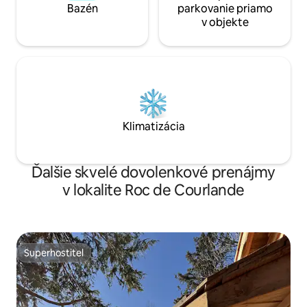
Bazén
parkovanie priamo
v objekte
Klimatizácia
Ďalšie skvelé dovolenkové prenájmy
v lokalite Roc de Courlande
Superhostiteľ
Superhostiteľ