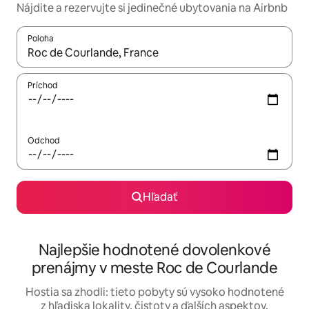
Nájdite a rezervujte si jedinečné ubytovania na Airbnb
Poloha
Keď budú výsledky k dispozícii, môžete si ich prechádzať pom
Príchod
Odchod
Hľadať
Najlepšie hodnotené dovolenkové
prenájmy v meste Roc de Courlande
Hostia sa zhodli: tieto pobyty sú vysoko hodnotené
z hľadiska lokality, čistoty a ďalších aspektov.