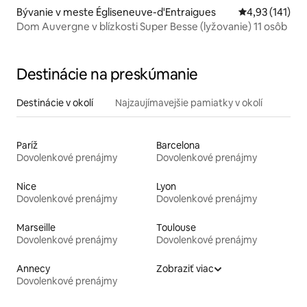
Bývanie v meste Égliseneuve-d'Entraigues
Priemerné oho
4,93 (141)
Dom Auvergne v blízkosti Super Besse (lyžovanie) 11 osôb
Destinácie na preskúmanie
Destinácie v okolí
Najzaujímavejšie pamiatky v okolí
Paríž
Barcelona
Dovolenkové prenájmy
Dovolenkové prenájmy
Nice
Lyon
Dovolenkové prenájmy
Dovolenkové prenájmy
Marseille
Toulouse
Dovolenkové prenájmy
Dovolenkové prenájmy
Annecy
Zobraziť viac
Dovolenkové prenájmy