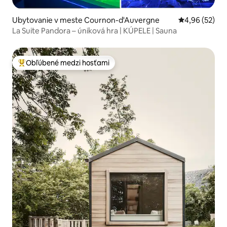
Ubytovanie v meste Cournon-d'Auvergne
Priemerné oho
4,96 (52)
La Suite Pandora – úniková hra | KÚPELE | Sauna
Obľúbené medzi hosťami
Najobľúbenejšie medzi hosťami