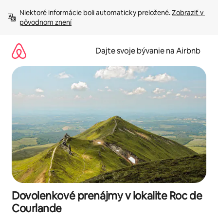
Preskočiť
Niektoré informácie boli automaticky preložené. 
Zobraziť v 
na
pôvodnom znení
obsah.
Dajte svoje bývanie na Airbnb
Dovolenkové prenájmy v lokalite Roc de
Courlande