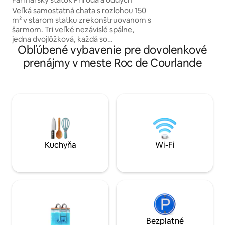
(1:30 od Sancy) hor
Veľká samostatná chata s rozlohou 150
koni
m² v starom statku zrekonštruovanom s
šarmom. Tri veľké nezávislé spálne,
jedna dvojlôžková, každá so
Obľúbené vybavenie pre dovolenkové
sprchovacím kútom. Obývací priestor s
plne vybavenou kuchyňou, krbom,
prenájmy v meste Roc de Courlande
biliardovým stolom a televízorom. Celý
objekt je zrekonštruovaný z
ekologických materiálov. Prémiové
vybavenie. Súkromná záhrada, severská
vaňa, studený kúpeľ, sklenená sauna s
výhľadom a kurt na petanque: skutočný
relaxačný kokon na vidieku Auvergne,
ktorý susedí s naším obydlím bez vis-à-
vis.
Kuchyňa
Wi-Fi
Bezplatné