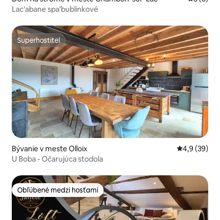
Lac'abane spa'bublinkové
Superhostiteľ
Superhostiteľ
Bývanie v meste Olloix
Priemerné oh
4,9 (39)
U Boba - Očarujúca stodola
Obľúbené medzi hosťami
Obľúbené medzi hosťami