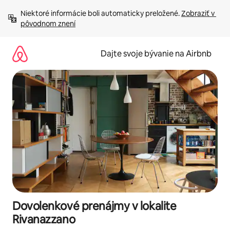
Preskočiť
Niektoré informácie boli automaticky preložené. 
Zobraziť v 
na
pôvodnom znení
obsah.
Dajte svoje bývanie na Airbnb
Dovolenkové prenájmy v lokalite
Rivanazzano