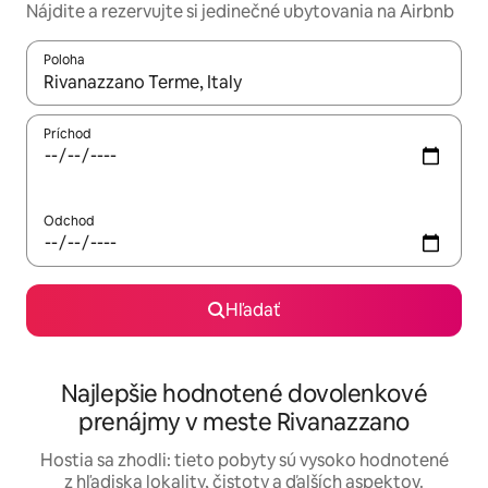
Nájdite a rezervujte si jedinečné ubytovania na Airbnb
Poloha
Keď budú výsledky k dispozícii, môžete si ich prechádzať pom
Príchod
Odchod
Hľadať
Najlepšie hodnotené dovolenkové
prenájmy v meste Rivanazzano
Hostia sa zhodli: tieto pobyty sú vysoko hodnotené
z hľadiska lokality, čistoty a ďalších aspektov.