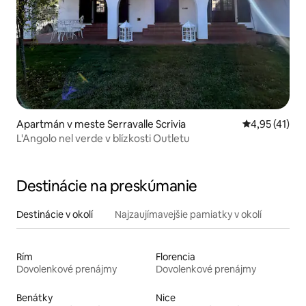
Apartmán v meste Serravalle Scrivia
Priemerné oh
4,95 (41)
L'Angolo nel verde v blízkosti Outletu
Destinácie na preskúmanie
Destinácie v okolí
Najzaujímavejšie pamiatky v okolí
Rím
Florencia
Dovolenkové prenájmy
Dovolenkové prenájmy
Benátky
Nice