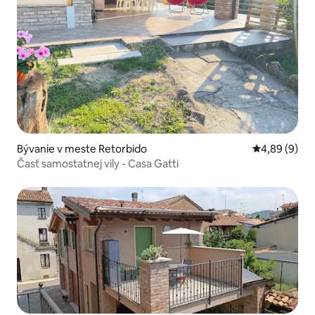
Bývanie v meste Retorbido
Priemerné oh
4,89 (9)
Časť samostatnej vily - Casa Gatti