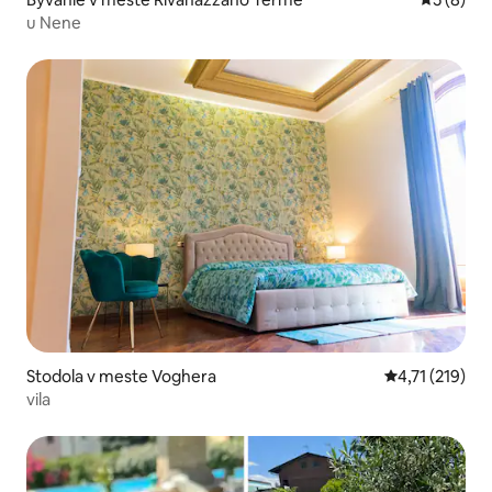
u Nene
Stodola v meste Voghera
Priemerné oho
4,71 (219)
vila