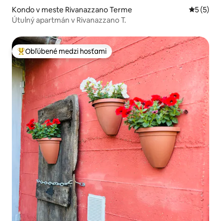
Kondo v meste Rivanazzano Terme
Priemerné
5 (5)
Útulný apartmán v Rivanazzano T.
Obľúbené medzi hosťami
Najobľúbenejšie medzi hosťami