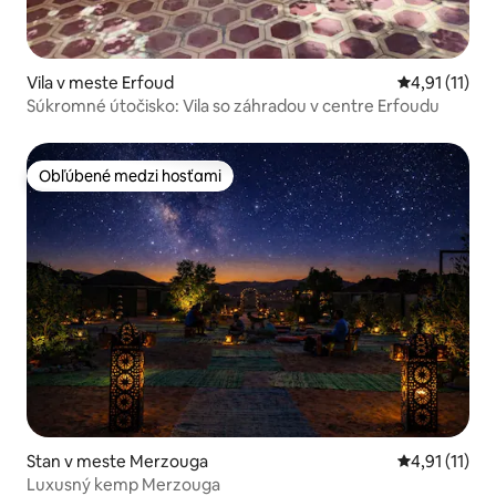
Vila v meste Erfoud
Priemerné oh
4,91 (11)
Súkromné útočisko: Vila so záhradou v centre Erfoudu
Obľúbené medzi hosťami
Obľúbené medzi hosťami
Stan v meste Merzouga
Priemerné oh
4,91 (11)
Luxusný kemp Merzouga