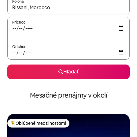
Poloha
Keď budú výsledky k dispozícii, môžete si ich prechádzať pom
Príchod
Odchod
Hľadať
Mesačné prenájmy v okolí
Obľúbené medzi hosťami
Najobľúbenejšie medzi hosťami