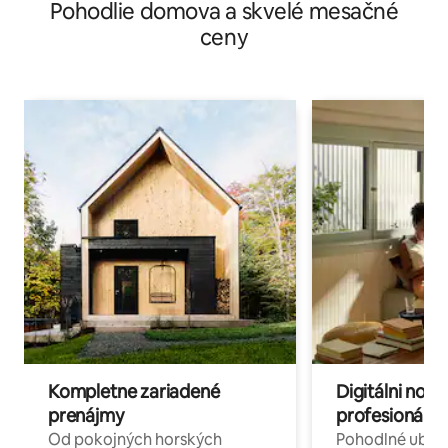
Pohodlie domova a skvelé mesačné
ceny
Kompletne zariadené
Digitálni nomá
prenájmy
profesionáli 
Od pokojných horských
Pohodlné ubyto