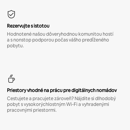
Rezervujte s istotou
Hodnotené našou dôveryhodnou komunitou hostí
a s nonstop podporou počas vášho predĺženého
pobytu.
Priestory vhodné na prácu pre digitálnych nomádov
Cestujete a pracujete zároveň? Nájdite si dlhodobý
pobyt s vysokorýchlostným Wi-Fi a vyhradenými
pracovnými priestormi.