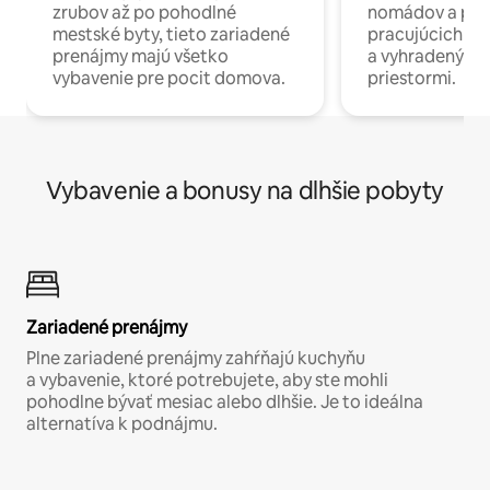
zrubov až po pohodlné
nomádov a pro
mestské byty, tieto zariadené
pracujúcich na 
prenájmy majú všetko
a vyhradenými
vybavenie pre pocit domova.
priestormi.
Vybavenie a bonusy na dlhšie pobyty
Zariadené prenájmy
Plne zariadené prenájmy zahŕňajú kuchyňu
a vybavenie, ktoré potrebujete, aby ste mohli
pohodlne bývať mesiac alebo dlhšie. Je to ideálna
alternatíva k podnájmu.