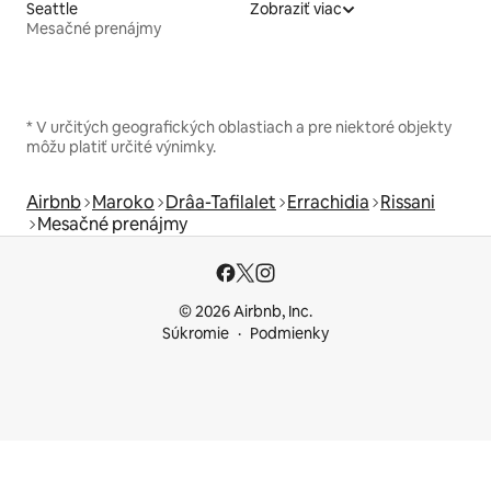
Seattle
Zobraziť viac
Mesačné prenájmy
* V určitých geografických oblastiach a pre niektoré objekty
môžu platiť určité výnimky.
Airbnb
Maroko
Drâa-Tafilalet
Errachidia
Rissani
Mesačné prenájmy
© 2026 Airbnb, Inc.
Súkromie
Podmienky