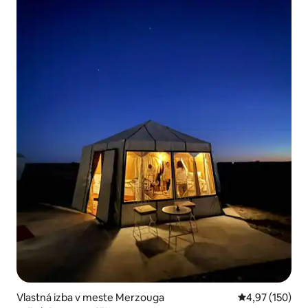
Vlastná izba v meste Merzouga
Priemerné ohod
4,97 (150)