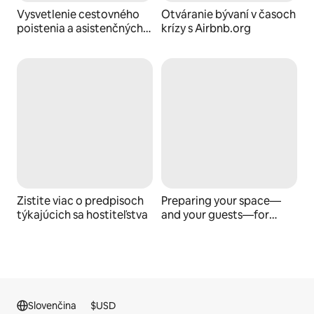
Vysvetlenie cestovného
Otváranie bývaní v časoch
poistenia a asistenčných
krízy s Airbnb.org
služieb
Zistite viac o predpisoch
Preparing your space—
týkajúcich sa hostiteľstva
and your guests—for
emergencies
Slovenčina
$
USD