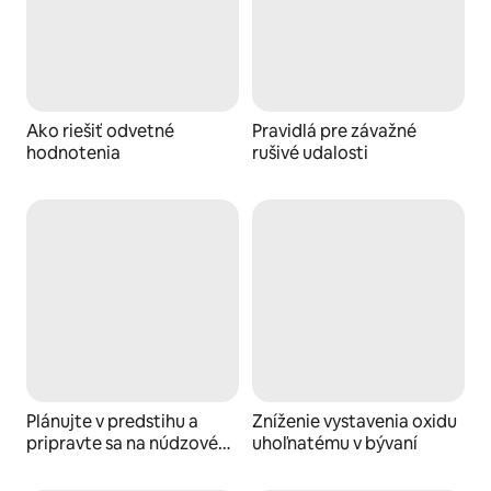
Ako riešiť odvetné
Pravidlá pre závažné
hodnotenia
rušivé udalosti
Plánujte v predstihu a
Zníženie vystavenia oxidu
pripravte sa na núdzové
uhoľnatému v bývaní
situácie súvisiace s
počasím