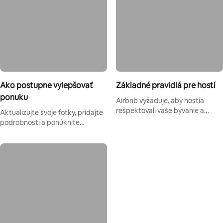
Ako postupne vylepšovať
Základné pravidlá pre hostí
ponuku
Airbnb vyžaduje, aby hostia
rešpektovali vaše bývanie a
Aktualizujte svoje fotky, pridajte
dodržiavali pravidlá pobytu.
podrobnosti a ponúknite
adekvátny pomer ceny a kvality,
aby ste prilákali viac hostí.