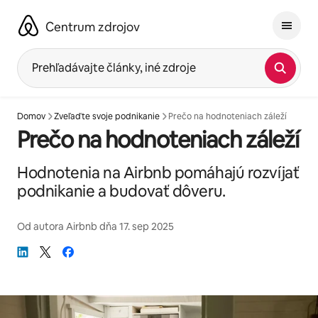
Preskočiť
na
Centrum zdrojov
obsah.
Prehľadávajte články, iné zdroje
Domov
Zveľaďte svoje podnikanie
Prečo na hodnoteniach záleží
Prečo na hodnoteniach záleží
Hodnotenia na Airbnb pomáhajú rozvíjať
podnikanie a budovať dôveru.
Od autora
Airbnb
dňa
17. sep 2025