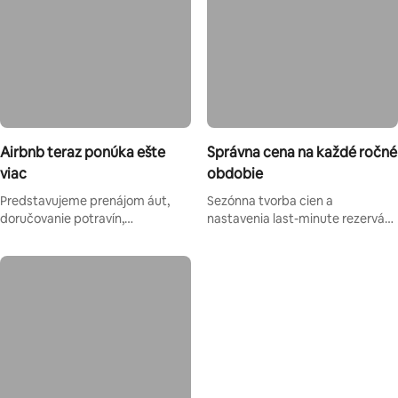
Airbnb teraz ponúka ešte
Správna cena na každé ročné
viac
obdobie
Predstavujeme prenájom áut,
Sezónna tvorba cien a
doručovanie potravín,
nastavenia last-minute rezervácií
vyzdvihnutie na letisku, dizajnové
vám pomôžu upraviť ceny tak,
hotely a ďalšie nové možnosti.
aby ste prilákali viac rezervácií.