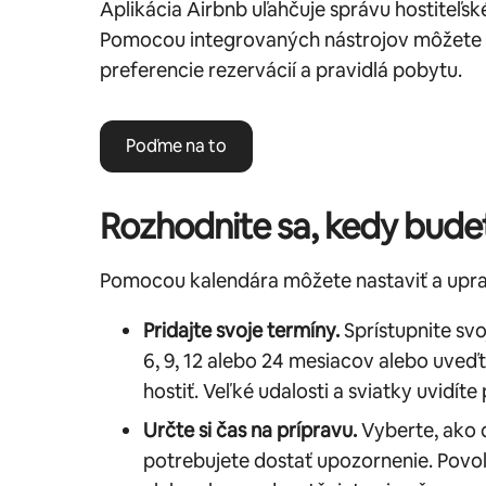
Aplikácia Airbnb uľahčuje správu hostiteľ
Pomocou integrovaných nástrojov môžete o
preferencie rezervácií a pravidlá pobytu.
Poďme na to
Rozhodnite sa, kedy budet
Pomocou kalendára môžete nastaviť a uprav
Pridajte svoje termíny.
Sprístupnite svo
6, 9, 12 alebo 24 mesiacov alebo uveď
hostiť. Veľké udalosti a sviatky uvidít
Určte si čas na prípravu.
Vyberte, ako 
potrebujete dostať upozornenie. Povoľt