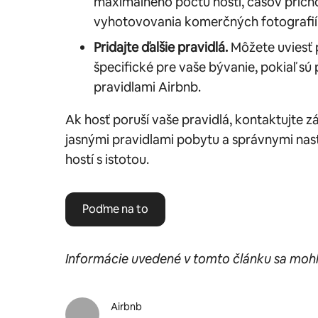
maximálneho počtu hostí, časov príc
vyhotovovania komerčných fotografií 
Pridajte ďalšie pravidlá.
Môžete uviesť 
špecifické pre vaše bývanie, pokiaľ sú 
pravidlami Airbnb.
Ak hosť poruší vaše pravidlá, kontaktujte 
jasnými pravidlami pobytu a správnymi nas
hostí s istotou.
Poďme na to
Informácie uvedené v tomto článku sa mohli
Airbnb