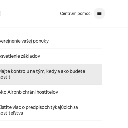
Centrum pomoci
ľadávať
ch pomocou šípok hore a dole. Vyberte klávesom Enter. Ak je výberom f
verejnenie vašej ponuky
ysvetlenie základov
Majte kontrolu na tým, kedy a ako budete
hostiť
Ako Airbnb chráni hostiteľov
Zistite viac o predpisoch týkajúcich sa
hostiteľstva