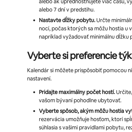
alebo ak uprednostňujete viac času, vy
alebo 7 dní v predstihu.
Nastavte dĺžky pobytu.
Určte minimál
nocí, počas ktorých sa môžu hostia u 
napríklad vyžadovať minimálnu dĺžku p
Vyberte si preferencie týk
Kalendár si môžete prispôsobiť pomocou 
nastavení.
Pridajte maximálny počet hostí.
Určite
vašom bývaní pohodlne ubytovať.
Vyberte spôsob, akým môžu hostia vyt
rezervácia umožňuje hosťom, ktorí spĺ
súhlasia s vašimi pravidlami pobytu, r