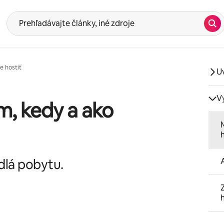
Vyh
Návrhy sa zobrazia po zadaní do vyhľadávaného výrazu. Pozrite si i
e hostiť
U
V
m, kedy a ako
dlá pobytu.