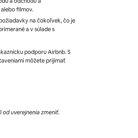
hodu a odchodu a
alebo filmov.
požiadavky na čokoľvek, čo je
primerané a v súlade s
zákaznícku podporu Airbnb. S
taveniami môžete prijímať
 od uverejnenia zmeniť.