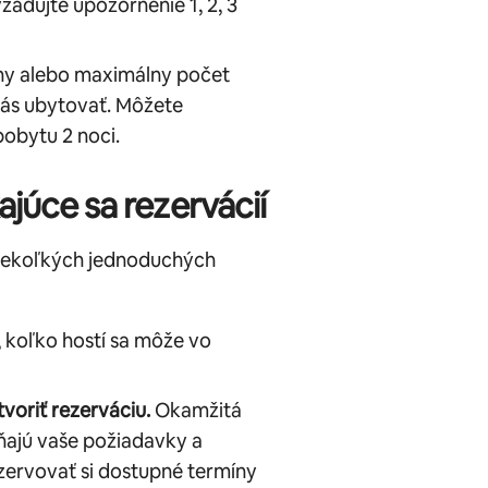
žadujte upozornenie 1, 2, 3
ny alebo maximálny počet
vás ubytovať. Môžete
obytu 2 noci.
ajúce sa rezervácií
niekoľkých jednoduchých
, koľko hostí sa môže vo
voriť rezerváciu.
Okamžitá
ňajú vaše požiadavky a
ezervovať si dostupné termíny