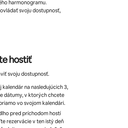
ského harmonogramu.
vládať svoju dostupnosť,
e hostiť
iť svoju dostupnosť.
j kalendár na nasledujúcich 3,
te dátumy, v ktorých chcete
e priamo vo svojom kalendári.
dlho pred príchodom hostí
e rezervácie v ten istý deň