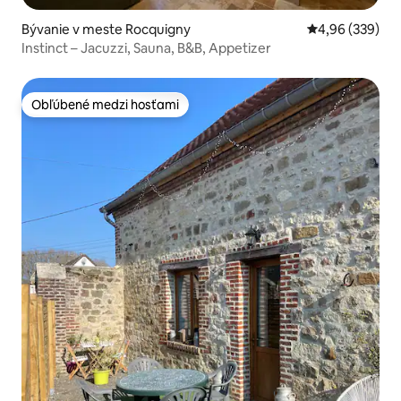
Bývanie v meste Rocquigny
Priemerné ohod
4,96 (339)
Instinct – Jacuzzi, Sauna, B&B, Appetizer
Obľúbené medzi hosťami
Obľúbené medzi hosťami