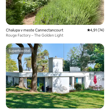
Chalupa v meste Cannectancourt
Priemerné oh
4,91 (74)
Rouge Factory – The Golden Light
Superhostiteľ
Superhostiteľ