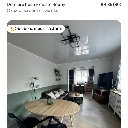
Dom pre hostí v meste Roupy
Priemerné oho
4,85 (80)
Okúzľujúci dom na vidieku
Obľúbené medzi hosťami
Najobľúbenejšie medzi hosťami