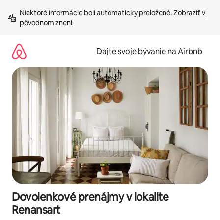
Preskočiť
Niektoré informácie boli automaticky preložené. 
Zobraziť v 
na
pôvodnom znení
obsah.
Dajte svoje bývanie na Airbnb
Dovolenkové prenájmy v lokalite
Renansart