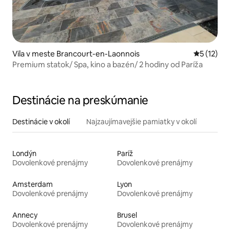
Vila v meste Brancourt-en-Laonnois
Priemerné
5 (12)
Premium statok/ Spa, kino a bazén/ 2 hodiny od Paríža
Destinácie na preskúmanie
Destinácie v okolí
Najzaujímavejšie pamiatky v okolí
Londýn
Paríž
Dovolenkové prenájmy
Dovolenkové prenájmy
Amsterdam
Lyon
Dovolenkové prenájmy
Dovolenkové prenájmy
Annecy
Brusel
Dovolenkové prenájmy
Dovolenkové prenájmy