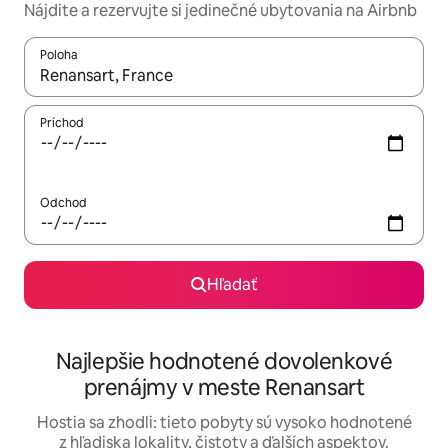
Nájdite a rezervujte si jedinečné ubytovania na Airbnb
Poloha
Keď budú výsledky k dispozícii, môžete si ich prechádzať pom
Príchod
Odchod
Hľadať
Najlepšie hodnotené dovolenkové
prenájmy v meste Renansart
Hostia sa zhodli: tieto pobyty sú vysoko hodnotené
z hľadiska lokality, čistoty a ďalších aspektov.