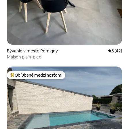
Bývanie v meste Remigny
Priemerné 
5 (42)
Maison plain-pied
Obľúbené medzi hosťami
Najobľúbenejšie medzi hosťami