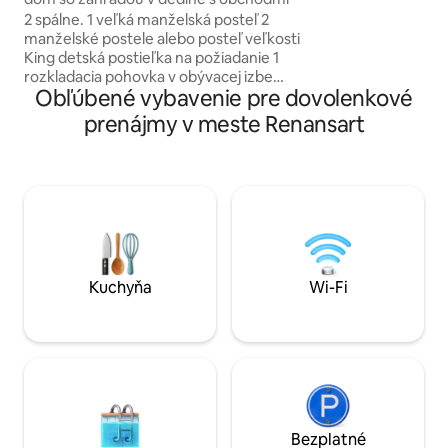
chcete preskúmať
2 spálne. 1 veľká manželská posteľ 2
Laon (10 min) alebo
manželské postele alebo posteľ veľkosti
do Remeša a do v
King detská postieľka na požiadanie 1
min), všetko je pr
rozkladacia pohovka v obývacej izbe
omladzujúci pobyt
Obľúbené vybavenie pre dovolenkové
Vybavená kuchyňa: rúra, sporák,
kávovar Senséo, mikrovlnná rúra,
prenájmy v meste Renansart
kanvica, hriankovač, fondue. raclette
stroj na požiadanie. oblasť tV práčka k
dispozícii. sprchovací kút s ohrievačom
uterákov. terasa a záhrada.
zabezpečený prístrešok pre auto 🖍🖌⚽️
hračky a aktivity pre deti. 📚čítanie pre
celú rodinu. prechádzky v prírode 🌳🍂
🍃.
Kuchyňa
Wi-Fi
Bezplatné